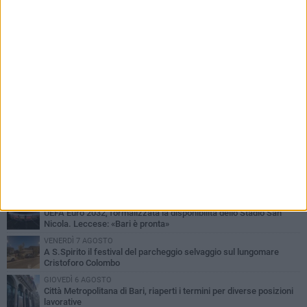
PIÙ LETTI QUESTA SETTIMANA
LUNEDÌ 3 AGOSTO
Continua la stagione dei mercati serali a Bari: il calendario di
agosto
LUNEDÌ 3 AGOSTO
UEFA Euro 2032, formalizzata la disponibilità dello Stadio San
Nicola. Leccese: «Bari è pronta»
VENERDÌ 7 AGOSTO
A S.Spirito il festival del parcheggio selvaggio sul lungomare
Cristoforo Colombo
GIOVEDÌ 6 AGOSTO
Città Metropolitana di Bari, riaperti i termini per diverse posizioni
lavorative