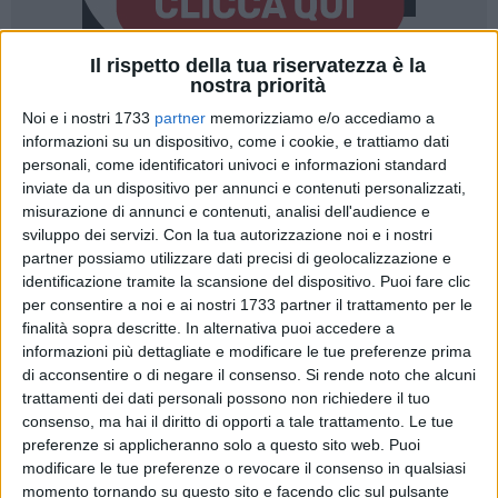
Il rispetto della tua riservatezza è la
nostra priorità
5
A cura di
Noi e i nostri 1733
partner
memorizziamo e/o accediamo a
NICOLA MICCIONE
informazioni su un dispositivo, come i cookie, e trattiamo dati
personali, come identificatori univoci e informazioni standard
inviate da un dispositivo per annunci e contenuti personalizzati,
Nella città vecchia la tensione ormai si taglia con il coltello.
misurazione di annunci e contenuti, analisi dell'audience e
sviluppo dei servizi.
Con la tua autorizzazione noi e i nostri
È stato un mese incandescente, quello di maggio che s'avvia
partner possiamo utilizzare dati precisi di geolocalizzazione e
alla fine, e non certo per le temperature. Al centro c'è la droga
identificazione tramite la scansione del dispositivo. Puoi fare clic
che dal centro antico, enclave del
clan mafioso Capriati
,
per consentire a noi e ai nostri 1733 partner il trattamento per le
finisce per rifornire i danarosi frequentatori dei locali della
finalità sopra descritte. In alternativa puoi accedere a
movida dell'Umbertino.
informazioni più dettagliate e modificare le tue preferenze prima
di acconsentire o di negare il consenso.
Si rende noto che alcuni
La situazione, a quasi due mesi dall'omicidio di
Raffaele
trattamenti dei dati personali possono non richiedere il tuo
consenso, ma hai il diritto di opporti a tale trattamento. Le tue
Capriati
, ammazzato in un agguato mafioso la sera di
preferenze si applicheranno solo a questo sito web. Puoi
Pasquetta a Torre a Mare, desta inevitabilmente
modificare le tue preferenze o revocare il consenso in qualsiasi
inquietudine. Dopo di allora, non sono mancati altri colpi di
momento tornando su questo sito e facendo clic sul pulsante