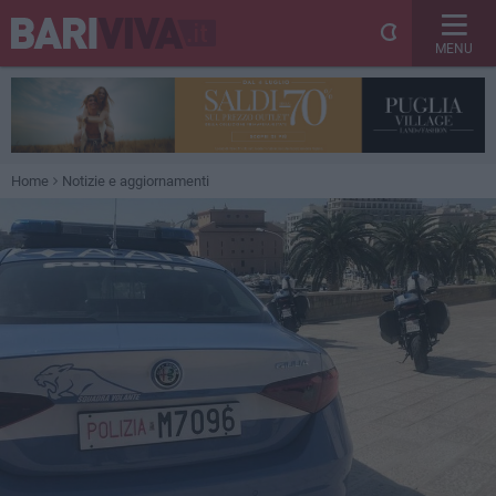
MENU
Home
Notizie e aggiornamenti