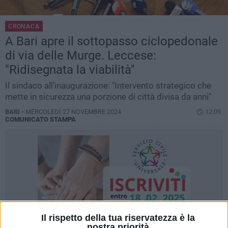
CRONACA
A Bari apre il sottopasso ciclopedonale
di via delle Murge. Leccese:
"Ridisegnata la viabilità"
Il sindaco all'inaugurazione: "Intervento strategico che
mette in sicurezza una porzione di città divisa da anni"
BARI -
MERCOLEDÌ 27 NOVEMBRE 2024
12.09
COMUNICATO STAMPA
Il rispetto della tua riservatezza è la
nostra priorità