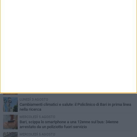
PIÙ LETTI QUESTA SETTIMANA
LUNEDÌ 3 AGOSTO
UEFA Euro 2032, formalizzata la disponibilità dello Stadio San
Nicola. Leccese: «Bari è pronta»
LUNEDÌ 3 AGOSTO
Continua la stagione dei mercati serali a Bari: il calendario di
agosto
LUNEDÌ 3 AGOSTO
"Le Due Bari", un programma diffuso nei Municipi: tutti gli eventi
della settimana
LUNEDÌ 3 AGOSTO
Cambiamenti climatici e salute: il Policlinico di Bari in prima linea
nella ricerca
MERCOLEDÌ 5 AGOSTO
Bari, scippa lo smartphone a una 12enne sul bus: 34enne
arrestato da un poliziotto fuori servizio
MERCOLEDÌ 5 AGOSTO