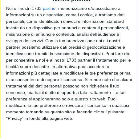
Noi e i nostri 1733
partner
memorizziamo e/o accediamo a
informazioni su un dispositivo, come i cookie, e trattiamo dati
personali, come identificatori univoci e informazioni standard
inviate da un dispositivo per annunci e contenuti personalizzati,
misurazione di annunci e contenuti, analisi dell'audience e
sviluppo dei servizi.
Con la tua autorizzazione noi e i nostri
partner possiamo utilizzare dati precisi di geolocalizzazione e
identificazione tramite la scansione del dispositivo. Puoi fare clic
Questa mattina il sindaco
Vito Leccese
è intervenuto
per consentire a noi e ai nostri 1733 partner il trattamento per le
all'inaugurazione del sottopasso ciclopedonale tra via delle
finalità sopra descritte. In alternativa puoi accedere a
Murge e via Cotugno, realizzato da FAL - Ferrovie Appulo
informazioni più dettagliate e modificare le tue preferenze prima
di acconsentire o di negare il consenso.
Si rende noto che alcuni
Lucane nell'ambito del progetto "Strade Nuove".
Si tratta
trattamenti dei dati personali possono non richiedere il tuo
dell'ultima delle nove opere previste e realizzate da FAL, nel
consenso, ma hai il diritto di opporti a tale trattamento. Le tue
pieno rispetto del cronoprogramma e del protocollo d'intesa
preferenze si applicheranno solo a questo sito web. Puoi
sottoscritto con Comune di Bari e Regione Puglia, con
modificare le tue preferenze o revocare il consenso in qualsiasi
l'obiettivo di riconnettere i quartieri Picone e Poggiofranco:
momento tornando su questo sito e facendo clic sul pulsante
partendo dall'esigenza di eliminare il passaggio a livello di
"Privacy" in fondo alla pagina web.
via delle Murge, FAL ha realizzato tre rotatorie, nuove strade,
nuovi percorsi ciclopedonali, nuove aree a verde con un