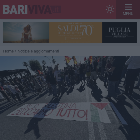
MENU
Home
Notizie e aggiornamenti