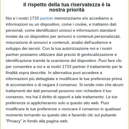
Il rispetto della tua riservatezza è la
nostra priorità
Noi e i nostri 1733
partner
memorizziamo e/o accediamo a
58
A cura di
informazioni su un dispositivo, come i cookie, e trattiamo dati
ELGA MONTANI
personali, come identificatori univoci e informazioni standard
inviate da un dispositivo per annunci e contenuti personalizzati,
misurazione di annunci e contenuti, analisi dell'audience e
Centinaia di persone sono scese in piazza questa mattina a
sviluppo dei servizi.
Con la tua autorizzazione noi e i nostri
partner possiamo utilizzare dati precisi di geolocalizzazione e
Bari per la Palestina e contro il genocidio in atto nella
identificazione tramite la scansione del dispositivo. Puoi fare clic
Striscia di Gaza. Contemporaneamente a tantissime altre
per consentire a noi e ai nostri 1733 partner il trattamento per le
piazze italiane, anche la nostra città ha manifestato
finalità sopra descritte. In alternativa puoi accedere a
solidarietà al popolo palestinese, contestualmente allo
informazioni più dettagliate e modificare le tue preferenze prima
sciopero a cui hanno aderito anche diverse attività
di acconsentire o di negare il consenso.
Si rende noto che alcuni
commerciali.
trattamenti dei dati personali possono non richiedere il tuo
consenso, ma hai il diritto di opporti a tale trattamento. Le tue
preferenze si applicheranno solo a questo sito web. Puoi
«La vostra solidarietà con noi è un atto di resistenza, state
modificare le tue preferenze o revocare il consenso in qualsiasi
dalla parte della giustizia e dell'umanità contro oppressione
momento tornando su questo sito e facendo clic sul pulsante
e colonialismo. La vostra presenza nelle grandi
"Privacy" in fondo alla pagina web.
manifestazioni nelle strade, lo sciopero, il vostro supporto