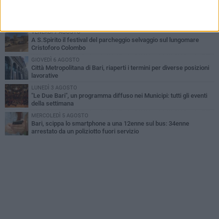
LUNEDÌ 3 AGOSTO
UEFA Euro 2032, formalizzata la disponibilità dello Stadio San
Nicola. Leccese: «Bari è pronta»
VENERDÌ 7 AGOSTO
A S.Spirito il festival del parcheggio selvaggio sul lungomare
Cristoforo Colombo
GIOVEDÌ 6 AGOSTO
Città Metropolitana di Bari, riaperti i termini per diverse posizioni
lavorative
LUNEDÌ 3 AGOSTO
"Le Due Bari", un programma diffuso nei Municipi: tutti gli eventi
della settimana
MERCOLEDÌ 5 AGOSTO
Bari, scippa lo smartphone a una 12enne sul bus: 34enne
arrestato da un poliziotto fuori servizio