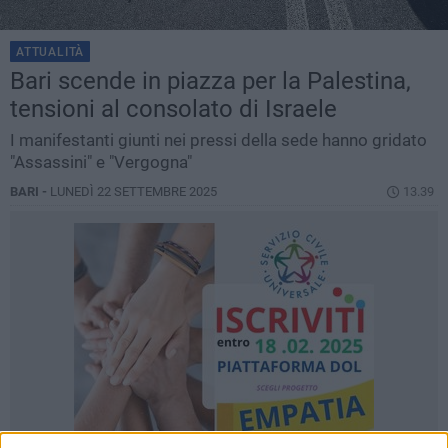
ATTUALITÀ
Bari scende in piazza per la Palestina,
tensioni al consolato di Israele
I manifestanti giunti nei pressi della sede hanno gridato
"Assassini" e "Vergogna"
BARI -
LUNEDÌ 22 SETTEMBRE 2025
13.39