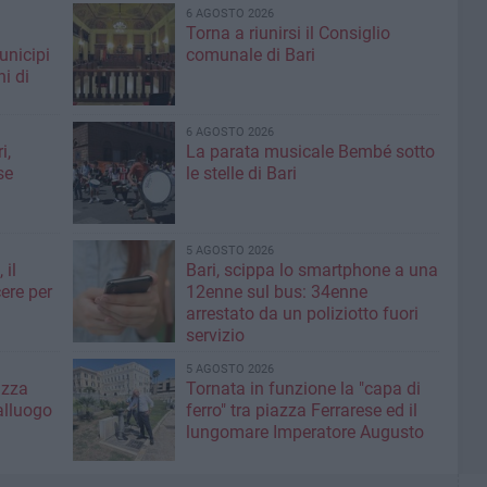
6 AGOSTO 2026
Torna a riunirsi il Consiglio
unicipi
comunale di Bari
ni di
6 AGOSTO 2026
i,
La parata musicale Bembé sotto
se
le stelle di Bari
5 AGOSTO 2026
 il
Bari, scippa lo smartphone a una
ere per
12enne sul bus: 34enne
arrestato da un poliziotto fuori
servizio
5 AGOSTO 2026
azza
Tornata in funzione la "capa di
alluogo
ferro" tra piazza Ferrarese ed il
lungomare Imperatore Augusto