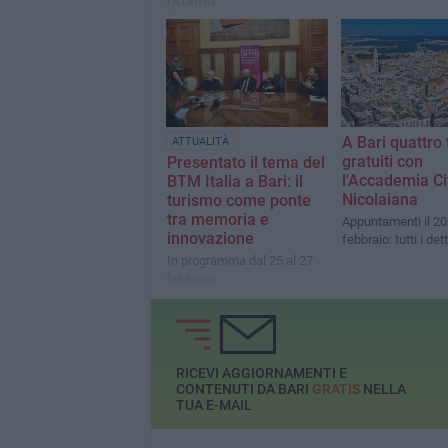
qualità”
Piccirillo: "Abbiamo bisogno
di qualità ed organizzazione"
A Bari quattro 
ATTUALITÀ
gratuiti con
Presentato il tema del
l'Accademia Ci
BTM Italia a Bari: il
Nicolaiana
turismo come ponte
tra memoria e
Appuntamenti il 20 
innovazione
febbraio: tutti i det
In programma dal 25 al 27
febbraio
RICEVI AGGIORNAMENTI E
CONTENUTI DA BARI
GRATIS
NELLA
TUA E-MAIL