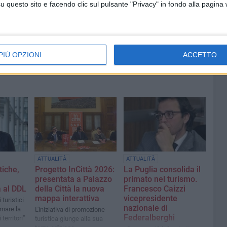
questo sito e facendo clic sul pulsante "Privacy" in fondo alla pagina
PIÙ OPZIONI
ACCETTO
ATTUALITÀ
ATTUALITÀ
tiche,
Progetto InCittà 2026:
La Puglia consolida il
presentata a Palazzo
primato nel turismo.
 al DDL
della Città la nuova
Francesco Caizzi
mappa interattiva
vicepresidente
turistici
nazionale di
rnare la
L'iniziativa di promozione
Federalberghi
 territori”
turistica giunge alla sua