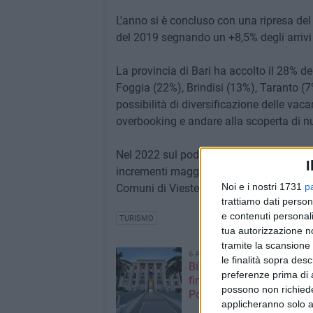
L'anno si è concluso con una ripresa del 
del 2019 segnando un +8,5% degli arrivi
La provincia di Bari ha accolto il 28% deg
Foggia (22%), Brindisi (13%), Taranto 
possibilità di diversificazione delle vac
overbooking e andare alla scoperta di n
Nel 2022 sul podio delle destinazioni per
I
incrementi maggiori, con oltre 10mila turi
Noi e i nostri 1731
p
Comuni di Vieste, Ostuni, Monopoli, Ugen
trattiamo dati person
e contenuti personali
TURISMO
tua autorizzazione no
tramite la scansione 
6 AGOSTO 2026
le finalità sopra des
Bimba di 6 anni precipita
preferenze prima di 
finestra di casa: è grave a
possono non richieder
Policlinico di Bari
applicheranno solo a