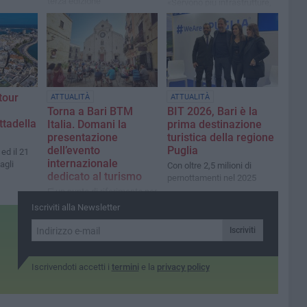
terza edizione
«Servono più infrastrutture,
meno abusivismo e una
strategia per difendere la
competitività del turismo»
tour
ATTUALITÀ
ATTUALITÀ
Torna a Bari BTM
BIT 2026, Bari è la
ttadella
Italia. Domani la
prima destinazione
presentazione
turistica della regione
dell’evento
Puglia
ed il 21
internazionale
tagli
Con oltre 2,5 milioni di
dedicato al turismo
pernottamenti nel 2025
E' un punto di riferimento per
operatori, istituzioni e buyer
Iscriviti alla Newsletter
di tutta la filiera
turistico‑ricettiva
Iscriviti
Iscrivendoti accetti i
termini
e la
privacy policy