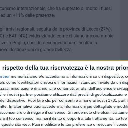
turismo internazionale, che ha superato di molto i flussi
 ed un +11% delle presenze.
li arrivi regionali, seguita dalle province di Lecce (27%),
(7%) e BAT (4%) evidenziando come ci siano ancora ampie
anze in Puglia, così da decongestionare località in
uove destinazioni di grande bellezza.
 incoming (arrivi) si collocano Bari, Vieste e Lecce. Gli
l rispetto della tua riservatezza è la nostra prior
sti in più rispetto al 2019, sono stati registrati dai
artner
memorizziamo e/o accediamo a informazioni su un dispositivo, c
to, Polignano e Gallipoli.
ali, come identificatori univoci e informazioni standard inviate da un di
zzati, misurazione di annunci e contenuti, analisi dell'audience e svilupp
i e i nostri partner possiamo utilizzare dati precisi di geolocalizzazione 
del dispositivo. Puoi fare clic per consentire a noi e ai nostri 1731 partn
6 AGOSTO 2026
critte. In alternativa puoi accedere a informazioni più dettagliate e modif
 dalla
Movida e sicurezza a Bari,
acconsentire o di negare il consenso.
Si rende noto che alcuni trattamen
l
proseguono i controlli
e il tuo consenso, ma hai il diritto di opporti a tale trattamento. Le tue
straordinari del territorio della
 questo sito web. Puoi modificare le tue preferenze o revocare il conse
Polizia di Stato