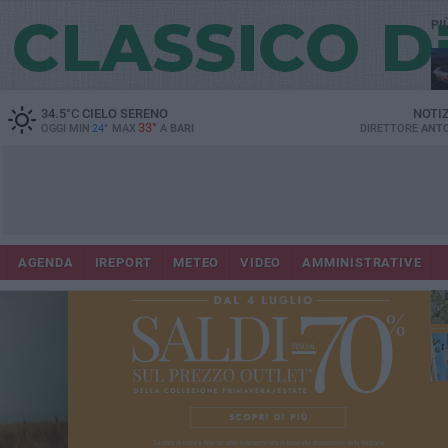
PI
Lec
34.5
°C
CIELO SERENO
NOTI
33°
OGGI MIN
24°
MAX
A
BARI
DIRETTORE
ANTO
AGENDA
IREPORT
METEO
VIDEO
AMMINISTRATIVE
Gi
Bar
ri