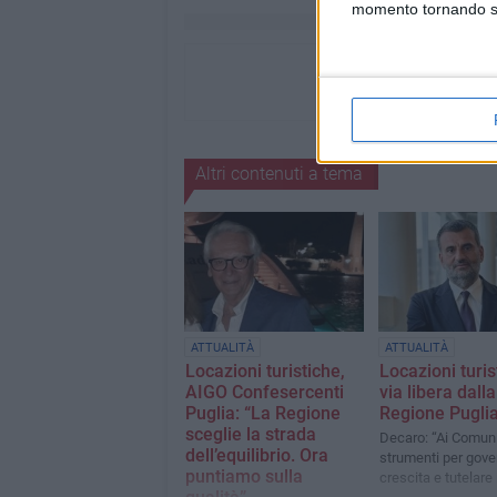
momento tornando su 
Altri contenuti a tema
ATTUALITÀ
ATTUALITÀ
Locazioni turistiche,
Locazioni turis
AIGO Confesercenti
via libera dalla
Puglia: “La Regione
Regione Puglia
sceglie la strada
Decaro: “Ai Comuni 
dell’equilibrio. Ora
strumenti per gove
puntiamo sulla
crescita e tutelare i