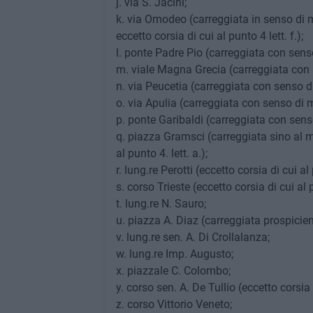
j. via S. Jacini
;
k. via Omodeo (carreggiata in senso di m
eccetto corsia di cui al punto 4 lett. f.)
;
l. ponte Padre Pio (carreggiata con sens
m. viale Magna Grecia (carreggiata con s
n. via Peucetia (carreggiata con senso d
o. via Apulia (carreggiata con senso di m
p. ponte Garibaldi (carreggiata con sens
q. piazza Gramsci (carreggiata sino al mar
al punto 4. lett. a.);
r. lung.re Perotti (eccetto corsia di cui al 
s. corso Trieste (eccetto corsia di cui al p
t. lung.re N. Sauro;
u. piazza A. Diaz (carreggiata prospicien
v. lung.re sen. A. Di Crollalanza;
w. lung.re Imp. Augusto;
x. piazzale C. Colombo;
y. corso sen. A. De Tullio (eccetto corsia d
z. corso Vittorio Veneto;