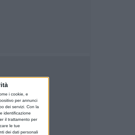
ità
ome i cookie, e
spositivo per annunci
o dei servizi.
Con la
e identificazione
er il trattamento per
icare le tue
ti dei dati personali