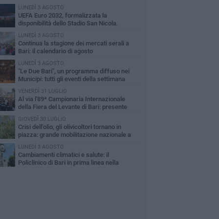
LUNEDÌ 3 AGOSTO
UEFA Euro 2032, formalizzata la
disponibilità dello Stadio San Nicola.
cese: «Bari è pronta»
LUNEDÌ 3 AGOSTO
Continua la stagione dei mercati serali a
Bari: il calendario di agosto
LUNEDÌ 3 AGOSTO
"Le Due Bari", un programma diffuso nei
Municipi: tutti gli eventi della settimana
VENERDÌ 31 LUGLIO
Al via l'89ª Campionaria Internazionale
della Fiera del Levante di Bari: presente
orgia Meloni
GIOVEDÌ 30 LUGLIO
Crisi dell’olio, gli olivicoltori tornano in
piazza: grande mobilitazione nazionale a
i
LUNEDÌ 3 AGOSTO
Cambiamenti climatici e salute: il
Policlinico di Bari in prima linea nella
cerca