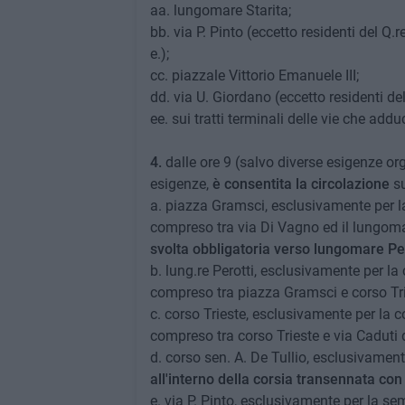
aa. lungomare Starita;
bb. via P. Pinto (eccetto residenti del Q.re
e.);
cc. piazzale Vittorio Emanuele III;
dd. via U. Giordano (eccetto residenti del
ee. sui tratti terminali delle vie che ad
4.
dalle ore 9 (salvo diverse esigenze org
esigenze,
è consentita la circolazione
su
a. piazza Gramsci, esclusivamente per la 
compreso tra via Di Vagno ed il lungoma
svolta obbligatoria verso lungomare Per
b. lung.re Perotti, esclusivamente per la c
compreso tra piazza Gramsci e corso Tri
c. corso Trieste, esclusivamente per la cor
compreso tra corso Trieste e via Caduti 
d. corso sen. A. De Tullio, esclusivament
all'interno della corsia transennata con
e. via P. Pinto, esclusivamente per la se