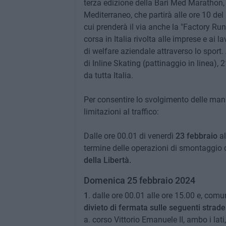
terza edizione della Bari Med Marathon,
Mediterraneo, che partirà alle ore 10 del
cui prenderà il via anche la "Factory Run
corsa in Italia rivolta alle imprese e ai
di welfare aziendale attraverso lo sport.
di Inline Skating (pattinaggio in linea),
da tutta Italia.
Per consentire lo svolgimento delle manif
limitazioni al traffico:
Dalle ore 00.01 di venerdì
23 febbraio
a
termine delle operazioni di smontaggio del
della Libertà.
Domenica 25 febbraio 2024
1
. dalle ore 00.01 alle ore 15.00 e, comun
divieto di fermata sulle seguenti strade
a. corso Vittorio Emanuele II, ambo i la