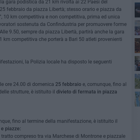
 la
gara podistica da 21 km rivolta ai 22 Paesi del
 25 febbraio da piazza Libertà; stesso orario e piazza da
",
10 km competitiva e non competitiva, prima ed unica
Lec
 lavoratori sostenuta da Confindustria per promuovere forme
 Alle 9.50, sempre da piazza Libertà, partirà anche la gara
 21 km competitiva che porterà a Bari 50 atleti provenienti
estazioni, la Polizia locale ha disposto le seguenti
Gi
lle ore 24.00 di domenica
25 febbraio
e, comunque, fino al
le strutture, è istituito il
divieto di fermata in piazza
Bar
ri
que, fino al termine della manifestazione, è istituito il
 e piazze:
ti, tratto compreso tra via Marchese di Montrone e piazzale