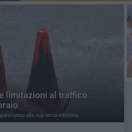
 limitazioni al traffico
braio
uest'anno alla sua terza edizione