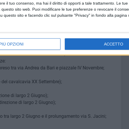
e il tuo consenso, ma hai il diritto di opporti a tale trattamento. Le tue
ze:
 questo sito web. Puoi modificare le tue preferenze o revocare il conse
mpreso tra via Marchese di Montrone e via Andrea da Bari;
questo sito e facendo clic sul pulsante "Privacy" in fondo alla pagina
ccinni e corso Vittorio Emanuele II;
 di marcia da corso Vittorio Emanuele II a piazza
PIÙ OPZIONI
ACCETTO
 organizzative) alle ore 13.00, relativamente al
al termine della manifestazione, è istituito il
divieto di
ze:
mpreso tra via Andrea da Bari e piazzale IV Novembre
;
e del cavalcavia XX Settembre)
;
ezione di largo 2 Giugno)
;
 direzione di largo 2 Giugno)
;
so tra largo 2 Giugno e il prolungamento via S. Jacini
;