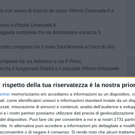
ata con senso di marcia da corso Vittorio Emanuele II a
cinni e Vittorio Emanuele II;
arreggiata compreso tra via Aristosseno e piazza S.
ratto compreso tra il molo Sant'Antonio e l'arco di vico
compreso tra via Adriatico e via P. Pinto;
eso tra il lungomare Starita e il piazzale Vittorio Emanuele
l rispetto della tua riservatezza è la nostra prior
compresa e con senso di marcia tra via Salvemini e via
artner
memorizziamo e/o accediamo a informazioni su un dispositivo, c
ali, come identificatori univoci e informazioni standard inviate da un di
zzati, misurazione di annunci e contenuti, analisi dell'audience e svilupp
reso tra le carreggiate di via Di Vagno (area sottostante il
i e i nostri partner possiamo utilizzare dati precisi di geolocalizzazione 
del dispositivo. Puoi fare clic per consentire a noi e ai nostri 1731 partn
critte. In alternativa puoi accedere a informazioni più dettagliate e modif
acconsentire o di negare il consenso.
Si rende noto che alcuni trattamen
ue, fino al termine delle esigenze, è istituito il
divieto di