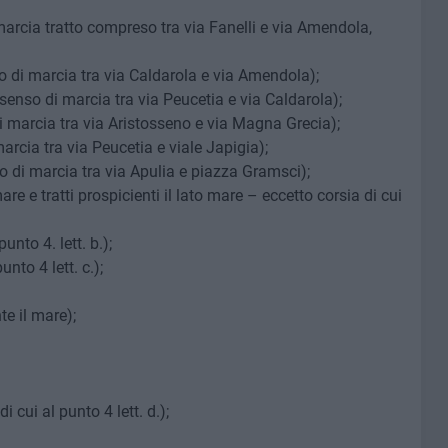
arcia tratto compreso tra via Fanelli e via Amendola,
o di marcia tra via Caldarola e via Amendola)
;
enso di marcia tra via Peucetia e via Caldarola)
;
i marcia tra via Aristosseno e via Magna Grecia)
;
arcia tra via Peucetia e viale Japigia)
;
o di marcia tra via Apulia e piazza Gramsci)
;
e e tratti prospicienti il lato mare – eccetto corsia di cui
punto 4. lett. b.);
unto 4 lett. c.);
te il mare);
i cui al punto 4 lett. d.);