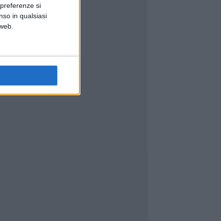
 preferenze si
nso in qualsiasi
 web.