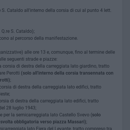
 S. Cataldo all'interno della corsia di cui al punto 4 lett.
 Q.re S. Cataldo);
ducono al percorso della manifestazione.
anizzative) alle ore 13 e, comunque, fino al termine delle
lle seguenti strade e piazze:
corsia di destra della carreggiata lato giardino, tratto
re Perotti
(solo all'interno della corsia transennata con
otti)
;
orsia di destra della carreggiata lato edifici, tratto
este;
sia di destra della carreggiata lato edifici, tratto
del 28 luglio 1943;
e per la semicarreggiata lato Castello Svevo (
solo
 svolta obbligatoria verso piazza Massari)
;
micarreggiata lato Fiera del Levante, tratto compreso tra