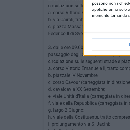
possono non richieder
circolazione
sulle seguenti strade e piaz
applicheranno solo a
a. corso Vittorio Emanuele II, tratto co
momento tornando su 
b. via Cairoli, tratto compreso tra via Pi
c. piazza Massari, carreggiata con senso
Federico II di Svevia;
3.
dalle ore 09.00 (salvo diverse esigenze
passaggio degli atleti e, comunque, fino 
circolazione
sulle seguenti strade e piaz
a. corso Vittorio Emanuele II, tratto co
b. piazzale IV Novembre
c. corso Cavour (carreggiata in direzion
d. cavalcavia XX Settembre
;
e. viale Unità d'Italia (carreggiata in dir
f. viale della Repubblica (carreggiata in
g. largo 2 Giugno
;
h. viale della Costituente, tratto compre
i. prolungamento via S. Jacini
;