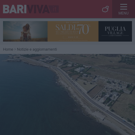
MENU
Home
Notizie e aggiornamenti