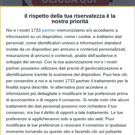
Il rispetto della tua riservatezza è la
nostra priorità
48
Noi e i nostri 1733
partner
memorizziamo e/o accediamo a
informazioni su un dispositivo, come i cookie, e trattiamo dati
personali, come identificatori univoci e informazioni standard
Sono
otto i raggruppamenti di professionisti che hanno
inviate da un dispositivo per annunci e contenuti personalizzati,
partecipato alla gara pubblica
indetta dal Comune di Bari
misurazione di annunci e contenuti, analisi dell'audience e
sviluppo dei servizi.
Con la tua autorizzazione noi e i nostri
sull
'accordo quadro per
reclutare servizi di ingegneria ed
partner possiamo utilizzare dati precisi di geolocalizzazione e
architettura relativi alla progettazione definitiva, esecutiva, di
identificazione tramite la scansione del dispositivo. Puoi fare clic
coordinamento per la sicurezza in fase di progettazione,
per consentire a noi e ai nostri 1733 partner il trattamento per le
direzione dei lavori, contabilità e coordinatore per la
finalità sopra descritte. In alternativa puoi accedere a
sicurezza in fase di esecuzione dei lavori nonché di quelle
informazioni più dettagliate e modificare le tue preferenze prima
correlate alle azioni espropriative relative all'intervento del
di acconsentire o di negare il consenso.
Si rende noto che alcuni
parco urbano "
Bari costa sud
", finanziato con 75 milioni di
trattamenti dei dati personali possono non richiedere il tuo
consenso, ma hai il diritto di opporti a tale trattamento. Le tue
euro del PNRR.
preferenze si applicheranno solo a questo sito web. Puoi
modificare le tue preferenze o revocare il consenso in qualsiasi
Dopo una prima fase di esame dei requisiti tecnici per
momento tornando su questo sito e facendo clic sul pulsante