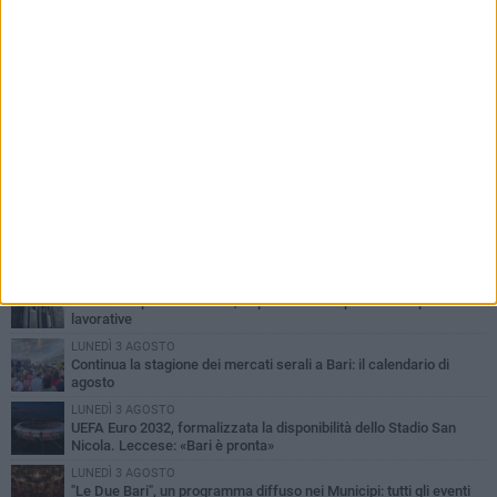
PIÙ LETTI QUESTA SETTIMANA
VENERDÌ 7 AGOSTO
A S.Spirito il festival del parcheggio selvaggio sul lungomare
Cristoforo Colombo
GIOVEDÌ 6 AGOSTO
Città Metropolitana di Bari, riaperti i termini per diverse posizioni
lavorative
LUNEDÌ 3 AGOSTO
Continua la stagione dei mercati serali a Bari: il calendario di
agosto
LUNEDÌ 3 AGOSTO
UEFA Euro 2032, formalizzata la disponibilità dello Stadio San
Nicola. Leccese: «Bari è pronta»
LUNEDÌ 3 AGOSTO
"Le Due Bari", un programma diffuso nei Municipi: tutti gli eventi