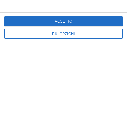
Altri contenuti a tema
ACCETTO
PIÙ OPZIONI
Torna a riunirsi il Consiglio
VITA DI CITTÀ
comunale di Bari
Controlli sul corretto
conferimento dei rifiuti a
In allegato all'articolo l'ordine del
Bari: denunciato un 24enne
giorno completo
Il report di luglio