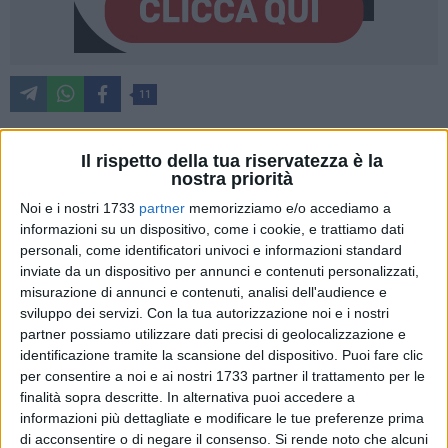
11
Il rispetto della tua riservatezza è la
II Consiglio comunale si riunisce oggi, giovedì 20 marzo, alle
nostra priorità
ore 16.00, nella sala "E. Dalfino" di Palazzo di Città, per la
Noi e i nostri 1733
partner
memorizziamo e/o accediamo a
trattazione degli argomenti inseriti all'ordine del giorno:
informazioni su un dispositivo, come i cookie, e trattiamo dati
personali, come identificatori univoci e informazioni standard
inviate da un dispositivo per annunci e contenuti personalizzati,
misurazione di annunci e contenuti, analisi dell'audience e
1. riconoscimento del debito fuori bilancio di €. 1.157,10 per
sviluppo dei servizi.
Con la tua autorizzazione noi e i nostri
rimborso spese giudiziali ex art. 194, comma 1 lettera a) del
partner possiamo utilizzare dati precisi di geolocalizzazione e
d.lgs. n. 267/2000 per le sentenze del giudice di Pace di Bari
identificazione tramite la scansione del dispositivo. Puoi fare clic
n. 1631/2024, n. 19/2025 e n. 81/2025.
per consentire a noi e ai nostri 1733 partner il trattamento per le
2. riconoscimento di legittimità debito fuori bilancio, ai sensi
finalità sopra descritte. In alternativa puoi accedere a
del comma 1 lettera a) dell'art. 194 del d.lgs 267/2000 e
informazioni più dettagliate e modificare le tue preferenze prima
successive modificazioni ed integrazioni - sentenza tribunale
di acconsentire o di negare il consenso.
Si rende noto che alcuni