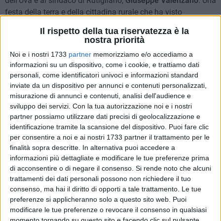
dell'Uva e al sindaco di Rutigliano,
Giuseppe Valenzano
. Una
festa della terra e della cittadina rurale che ha visto
collaborare gli assessori comunali rutiglianesi con delega
Il rispetto della tua riservatezza è la
all'Agricoltura,
Francesco Paolo Valenzano
, alla Cultura
,
nostra priorità
Milena Palumbo,
e alle Attività produttive,
Alessandro
Noi e i nostri 1733
partner
memorizziamo e/o accediamo a
Milillo
.
informazioni su un dispositivo, come i cookie, e trattiamo dati
personali, come identificatori univoci e informazioni standard
"Un momento di riflessione – ha dichiarato l'assessore
inviate da un dispositivo per annunci e contenuti personalizzati,
regionale all'Agricoltura, Donato
Pentassuglia
- ma anche di
misurazione di annunci e contenuti, analisi dell'audience e
sintesi rispetto al lavoro fatto e sulle prospettive che l'uva da
sviluppo dei servizi.
Con la tua autorizzazione noi e i nostri
partner possiamo utilizzare dati precisi di geolocalizzazione e
tavola può determinare per la Puglia. Il lavoro che gli
identificazione tramite la scansione del dispositivo. Puoi fare clic
operatori del settore con le Amministrazioni di riferimento, il
per consentire a noi e ai nostri 1733 partner il trattamento per le
partenariato socio economico, stanno svolgendo, insieme
finalità sopra descritte. In alternativa puoi accedere a
all'assessorato regionale all'Agricoltura, è molto importante.
informazioni più dettagliate e modificare le tue preferenze prima
Stiamo riposizionando la visione strategica del futuro delle
di acconsentire o di negare il consenso.
Si rende noto che alcuni
nuove cultivar di qualità, le primizie tardive rispetto all'uva
trattamenti dei dati personali possono non richiedere il tuo
senza semi, per esempio. E lo stiamo facendo evidenziando,
consenso, ma hai il diritto di opporti a tale trattamento. Le tue
preferenze si applicheranno solo a questo sito web. Puoi
altresì, l'impatto salutistico del prodotto, conseguendo un
modificare le tue preferenze o revocare il consenso in qualsiasi
grande risultato. E abbiamo determinato, come sistema
momento tornando su questo sito e facendo clic sul pulsante