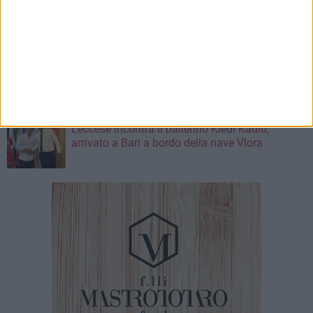
realizzazione del tronco di fogna bianca in
corso Alcide De Gasperi
8 AGOSTO 2026
Carburante annacquato a Bari e provincia: il
vademecum di Consumerismo per chiedere i
danni
8 AGOSTO 2026
Leccese incontra il ballerino Kledi Kadiu,
arrivato a Bari a bordo della nave Vlora