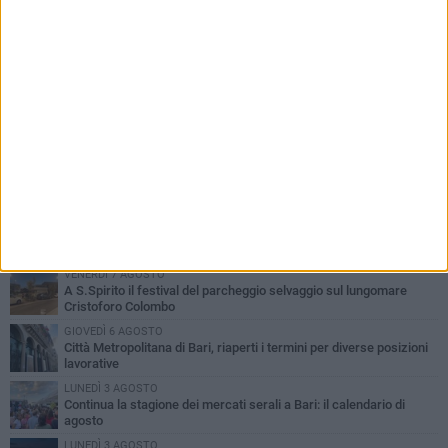
PIÙ LETTI QUESTA SETTIMANA
VENERDÌ 7 AGOSTO
A S.Spirito il festival del parcheggio selvaggio sul lungomare
Cristoforo Colombo
GIOVEDÌ 6 AGOSTO
Città Metropolitana di Bari, riaperti i termini per diverse posizioni
lavorative
LUNEDÌ 3 AGOSTO
Continua la stagione dei mercati serali a Bari: il calendario di
agosto
LUNEDÌ 3 AGOSTO