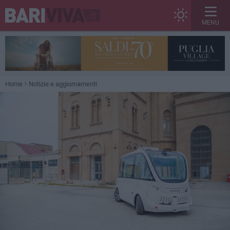
MENU
Home
Notizie e aggiornamenti