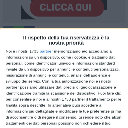
32
Il rispetto della tua riservatezza è la
nostra priorità
Noi e i nostri 1733
partner
memorizziamo e/o accediamo a
Partiranno il prossimo 12 settembre i test del mini bus
informazioni su un dispositivo, come i cookie, e trattiamo dati
Navya a guida autonoma, consegnato questa mattina negli
personali, come identificatori univoci e informazioni standard
spazi della Fiera del Levante. Si tratta di un mezzo con
inviate da un dispositivo per annunci e contenuti personalizzati,
capienza massima di 15 persone, senza volante e con
misurazione di annunci e contenuti, analisi dell'audience e
alimentazione elettrica, che raggiunge una velocità massima
sviluppo dei servizi.
Con la tua autorizzazione noi e i nostri
partner possiamo utilizzare dati precisi di geolocalizzazione e
di 25 km/h. La sperimentazione si svolge nell'ambito del
identificazione tramite la scansione del dispositivo. Puoi fare clic
progetto Casa delle tecnologie emergenti, finanziato dal
per consentire a noi e ai nostri 1733 partner il trattamento per le
MISE, ed è realizzata in collaborazione con l'Ente Fiera, TIM,
finalità sopra descritte. In alternativa puoi accedere a
NAVYA SA e I-Mobility Garage, oltre agli altri partner della
informazioni più dettagliate e modificare le tue preferenze prima
CTE. La sperimentazione, che prevede un periodo di test fino
di acconsentire o di negare il consenso.
Si rende noto che alcuni
a fine settembre, sarà replicabile in altri contesti urbani a
trattamenti dei dati personali possono non richiedere il tuo