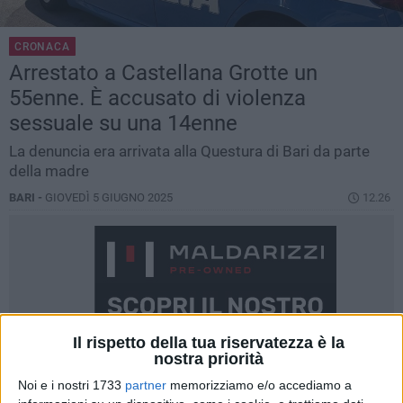
CRONACA
Arrestato a Castellana Grotte un
55enne. È accusato di violenza
sessuale su una 14enne
La denuncia era arrivata alla Questura di Bari da parte
della madre
BARI -
GIOVEDÌ 5 GIUGNO 2025
12.26
Il rispetto della tua riservatezza è la
nostra priorità
Noi e i nostri 1733
partner
memorizziamo e/o accediamo a