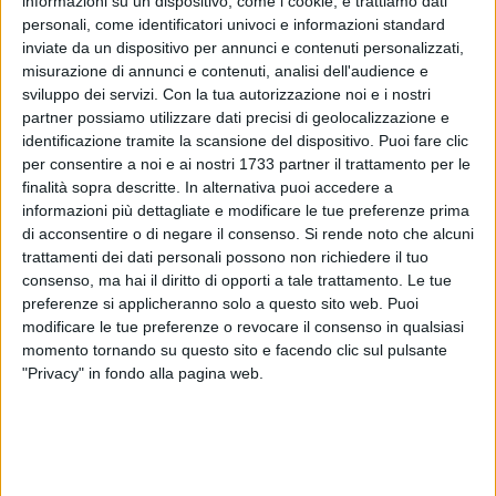
informazioni su un dispositivo, come i cookie, e trattiamo dati
personali, come identificatori univoci e informazioni standard
inviate da un dispositivo per annunci e contenuti personalizzati,
misurazione di annunci e contenuti, analisi dell'audience e
sviluppo dei servizi.
Con la tua autorizzazione noi e i nostri
1
A cura di
partner possiamo utilizzare dati precisi di geolocalizzazione e
LA REDAZIONE
identificazione tramite la scansione del dispositivo. Puoi fare clic
per consentire a noi e ai nostri 1733 partner il trattamento per le
finalità sopra descritte. In alternativa puoi accedere a
Nelle scorse giornate la Polizia di Stato ha eseguito
informazioni più dettagliate e modificare le tue preferenze prima
di acconsentire o di negare il consenso.
Si rende noto che alcuni
un'ordinanza di custodia cautelare nei confronti di un
trattamenti dei dati personali possono non richiedere il tuo
55enne di Castellana Grotte, accusato di violenza sessuale
consenso, ma hai il diritto di opporti a tale trattamento. Le tue
nei confronti di una 14enne.
preferenze si applicheranno solo a questo sito web. Puoi
modificare le tue preferenze o revocare il consenso in qualsiasi
L'indagine aveva preso il via dalla denuncia presentata alla
momento tornando su questo sito e facendo clic sul pulsante
Questura di Bari da parte della madre della ragazza, che alla
"Privacy" in fondo alla pagina web.
Squadra Mobile ha riferito come la figlia le avesse
raccontato di aver avuto rapporti prolungati quando era
infra-quattordicenne con un amico di famiglia, all'epoca dei
fatti 50enne. I fatti contestati si sono svolti tra il 2020 ed il