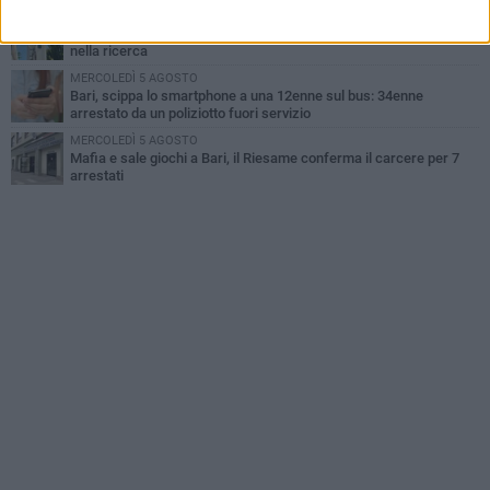
LUNEDÌ 3 AGOSTO
Cambiamenti climatici e salute: il Policlinico di Bari in prima linea
nella ricerca
MERCOLEDÌ 5 AGOSTO
Bari, scippa lo smartphone a una 12enne sul bus: 34enne
arrestato da un poliziotto fuori servizio
MERCOLEDÌ 5 AGOSTO
Mafia e sale giochi a Bari, il Riesame conferma il carcere per 7
arrestati