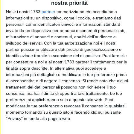
nostra priorità
Noi e i nostri 1733
partner
memorizziamo e/o accediamo a
informazioni su un dispositivo, come i cookie, e trattiamo dati
personali, come identificatori univoci e informazioni standard
inviate da un dispositivo per annunci e contenuti personalizzati,
18
misurazione di annunci e contenuti, analisi dell'audience e
sviluppo dei servizi.
Con la tua autorizzazione noi e i nostri
Un passaggio a sorpresa di Antonio Decaro ha segnato
partner possiamo utilizzare dati precisi di geolocalizzazione e
l'inaugurazione della sede del comitato elettorale di Felice
identificazione tramite la scansione del dispositivo. Puoi fare clic
Spaccavento, candidato al Consiglio regionale con la lista
per consentire a noi e ai nostri 1733 partner il trattamento per le
Decaro Presidente. La sede del comitato si è riempita di
finalità sopra descritte. In alternativa puoi accedere a
cittadini, volontari e sostenitori con i quali Antonio Decaro si
informazioni più dettagliate e modificare le tue preferenze prima
è fermato a scambiare alcune idee. "Questo comitato – ha
di acconsentire o di negare il consenso.
Si rende noto che alcuni
detto Spaccavento – sarà la nostra casa, il nostro punto di
trattamenti dei dati personali possono non richiedere il tuo
consenso, ma hai il diritto di opporti a tale trattamento. Le tue
partenza per il prossimo mese e, mi auguro, anche per i
preferenze si applicheranno solo a questo sito web. Puoi
prossimi cinque anni".
modificare le tue preferenze o revocare il consenso in qualsiasi
momento tornando su questo sito e facendo clic sul pulsante
Prima su Corso Umberto, Spaccavento ha commentato
"Privacy" in fondo alla pagina web.
pubblicamente il passaggio fondamentale di questa
settimana politica cittadina, la scelta con altri 13 consiglieri