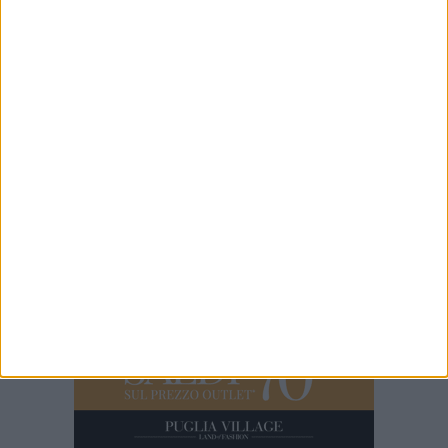
7 AGOSTO 2026
A San Girolamo posizionata la passerella per
migliorare l'accessibilità della spiaggia libera
7 AGOSTO 2026
Appello alla Regione Puglia: le professioni
sanitarie chiedono un confronto sul futuro
degli studi professionali