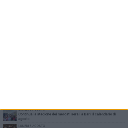
PIÙ LETTI QUESTA SETTIMANA
LUNEDÌ 3 AGOSTO
UEFA Euro 2032, formalizzata la disponibilità dello Stadio San
Nicola. Leccese: «Bari è pronta»
LUNEDÌ 3 AGOSTO
Continua la stagione dei mercati serali a Bari: il calendario di
agosto
LUNEDÌ 3 AGOSTO