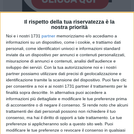
Il rispetto della tua riservatezza è la
1
nostra priorità
Noi e i nostri 1731
partner
memorizziamo e/o accediamo a
informazioni su un dispositivo, come i cookie, e trattiamo dati
Il sindaco di Bari, Antonio Decaro rende noto che dopo
personali, come identificatori univoci e informazioni standard
inviate da un dispositivo per annunci e contenuti personalizzati,
l'aggiudicazione definitiva dei quattro lotti della gara per
misurazione di annunci e contenuti, analisi dell'audience e
l'acquisto dei 54 nuovi autobus, attualmente in fase di
sviluppo dei servizi.
Con la tua autorizzazione noi e i nostri
costruzione, l'azienda di trasporto pubblico urbano ha
partner possiamo utilizzare dati precisi di geolocalizzazione e
ottimizzato le economie di spera derivanti dai ribassi d'asta
identificazione tramite la scansione del dispositivo. Puoi fare clic
della gara pubbliche per 2.435.580 euro che sono stati
per consentire a noi e ai nostri 1731 partner il trattamento per le
reinvestiti nell'acquisto di ulteriori 7 nuovi autobus. Nella
finalità sopra descritte. In alternativa puoi accedere a
fattispecie si è proceduto ad acquistare ulteriori 3 autobus
informazioni più dettagliate e modificare le tue preferenze prima
di acconsentire o di negare il consenso.
Si rende noto che alcuni
da 12 metri e 4 autobus da 9 metri per un totale di 61 nuovi
trattamenti dei dati personali possono non richiedere il tuo
mezzi totali che saranno disponibili già nei primi mesi del
consenso, ma hai il diritto di opporti a tale trattamento. Le tue
2018. A questo si aggiunge l'importante risultato conseguito
preferenze si applicheranno solo a questo sito web. Puoi
dal consiglio di amministrazione che ha permesso
modificare le tue preferenze o revocare il consenso in qualsiasi