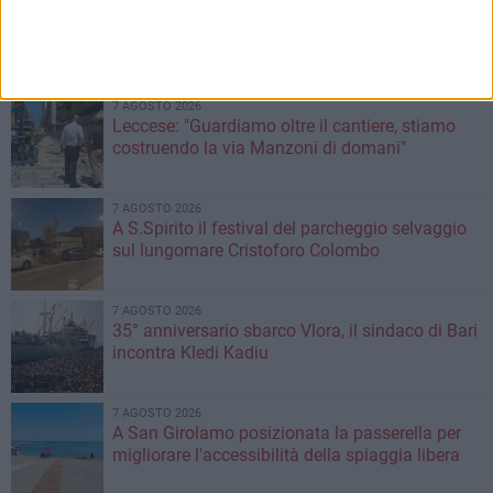
7 AGOSTO 2026
Sabato 8 agosto amichevole tra Bari e Gravina
7 AGOSTO 2026
Leccese: "Guardiamo oltre il cantiere, stiamo
costruendo la via Manzoni di domani"
7 AGOSTO 2026
A S.Spirito il festival del parcheggio selvaggio
sul lungomare Cristoforo Colombo
7 AGOSTO 2026
35° anniversario sbarco Vlora, il sindaco di Bari
incontra Kledi Kadiu
7 AGOSTO 2026
A San Girolamo posizionata la passerella per
migliorare l'accessibilità della spiaggia libera