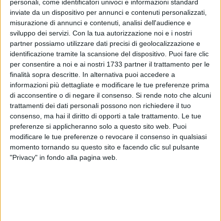
personali, come identificatori univoci e informazioni standard
inviate da un dispositivo per annunci e contenuti personalizzati,
«Questo premio, ritirato ad Ancona una quindicina di giorni
misurazione di annunci e contenuti, analisi dell'audience e
fa - ha detto
Giuseppe Cascella
- pone Bari a livello di città
sviluppo dei servizi.
Con la tua autorizzazione noi e i nostri
come Milano, che su argomenti come l'alimentazione e la
partner possiamo utilizzare dati precisi di geolocalizzazione e
salute sono all'avanguardia, basti ricordare l'Expo 2015. La
identificazione tramite la scansione del dispositivo. Puoi fare clic
nostra partecipazione alla Rete Città Sane è importante
per consentire a noi e ai nostri 1733 partner il trattamento per le
perché le città, attraverso politiche virtuose, possono agire
finalità sopra descritte. In alternativa puoi accedere a
informazioni più dettagliate e modificare le tue preferenze prima
efficacemente sulle cause che condizionano la salute delle
di acconsentire o di negare il consenso.
Si rende noto che alcuni
comunità, come le problematiche ambientali, la denutrizione,
trattamenti dei dati personali possono non richiedere il tuo
l'esclusione sociale, la scarsa prevenzione. L'OMS da tempo
consenso, ma hai il diritto di opporti a tale trattamento. Le tue
ha operato una rivoluzione copernicana sul concetto di
preferenze si applicheranno solo a questo sito web. Puoi
salute, promuovendo l'approccio One Health, recepito anche
modificare le tue preferenze o revocare il consenso in qualsiasi
dal nostro Istituto Superiore di Sanità, ossia un orientamento
momento tornando su questo sito e facendo clic sul pulsante
strategico che integra le azioni di tutela e promozione della
"Privacy" in fondo alla pagina web.
salute nella progettazione urbana, sottolineando la forte
interdipendenza tra il benessere fisico, psichico e sociale e
l'ambiente urbano in cui si vive. Attraverso la food policy,
incardinata nel Gabinetto del sindaco, e trasversale a diversi
assessorati, il Comune di Bari si sta impegnando a orientare