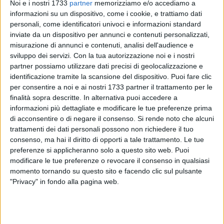
Noi e i nostri 1733
partner
memorizziamo e/o accediamo a
informazioni su un dispositivo, come i cookie, e trattiamo dati
personali, come identificatori univoci e informazioni standard
inviate da un dispositivo per annunci e contenuti personalizzati,
misurazione di annunci e contenuti, analisi dell'audience e
7
sviluppo dei servizi.
Con la tua autorizzazione noi e i nostri
partner possiamo utilizzare dati precisi di geolocalizzazione e
identificazione tramite la scansione del dispositivo. Puoi fare clic
Nel mese di marzo, dopo aver avviato un appalto annuale
per consentire a noi e ai nostri 1733 partner il trattamento per le
con cui abbiamo pulito e riattivato numerose fontane - ha
finalità sopra descritte. In alternativa puoi accedere a
scritto l'assessore Giuseppe Galasso in un post su Facebook
informazioni più dettagliate e modificare le tue preferenze prima
di acconsentire o di negare il consenso.
Si rende noto che alcuni
- una sentenza del TAR del 6 aprile u.s. ha annullato la gara.
trattamenti dei dati personali possono non richiedere il tuo
Per tale ragione abbiamo dovuto interrompere l'appalto e
consenso, ma hai il diritto di opporti a tale trattamento. Le tue
predisporre gli atti per una nuova gara che verrà pubblicata
preferenze si applicheranno solo a questo sito web. Puoi
nelle prossime settimane, non appena gli uffici finiranno di
modificare le tue preferenze o revocare il consenso in qualsiasi
perfezionare gli ultimi dettagli operati.
momento tornando su questo sito e facendo clic sul pulsante
"Privacy" in fondo alla pagina web.
Nelle more, per questo periodo transitorio, gli uffici hanno
predisposto un affidamento urgente per assicurare la
funzionalità del servizio e la regolarità di funzionamento