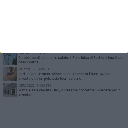
LUNEDÌ 3 AGOSTO
UEFA Euro 2032, formalizzata la disponibilità dello Stadio San
Nicola. Leccese: «Bari è pronta»
LUNEDÌ 3 AGOSTO
Continua la stagione dei mercati serali a Bari: il calendario di
agosto
LUNEDÌ 3 AGOSTO
"Le Due Bari", un programma diffuso nei Municipi: tutti gli eventi
della settimana
LUNEDÌ 3 AGOSTO
Cambiamenti climatici e salute: il Policlinico di Bari in prima linea
nella ricerca
MERCOLEDÌ 5 AGOSTO
Bari, scippa lo smartphone a una 12enne sul bus: 34enne
arrestato da un poliziotto fuori servizio
MERCOLEDÌ 5 AGOSTO
Mafia e sale giochi a Bari, il Riesame conferma il carcere per 7
arrestati