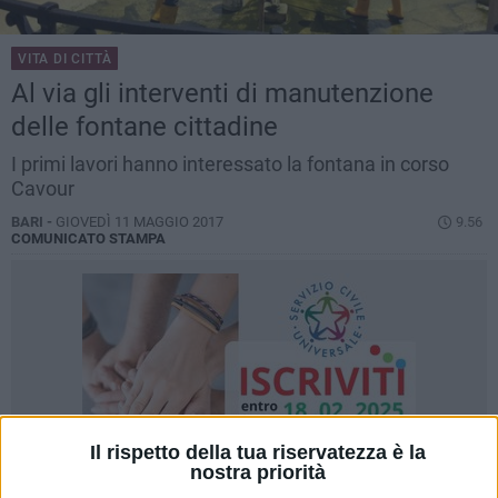
VITA DI CITTÀ
Al via gli interventi di manutenzione
delle fontane cittadine
I primi lavori hanno interessato la fontana in corso
Cavour
BARI -
GIOVEDÌ 11 MAGGIO 2017
9.56
COMUNICATO STAMPA
Il rispetto della tua riservatezza è la
nostra priorità