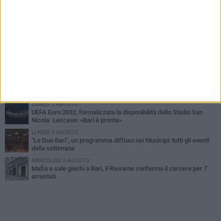
PIÙ LETTI QUESTA SETTIMANA
VENERDÌ 7 AGOSTO
A S.Spirito il festival del parcheggio selvaggio sul lungomare
Cristoforo Colombo
GIOVEDÌ 6 AGOSTO
Città Metropolitana di Bari, riaperti i termini per diverse posizioni
lavorative
LUNEDÌ 3 AGOSTO
Continua la stagione dei mercati serali a Bari: il calendario di
agosto
LUNEDÌ 3 AGOSTO
UEFA Euro 2032, formalizzata la disponibilità dello Stadio San
Nicola. Leccese: «Bari è pronta»
LUNEDÌ 3 AGOSTO
"Le Due Bari", un programma diffuso nei Municipi: tutti gli eventi
della settimana
MERCOLEDÌ 5 AGOSTO
Mafia e sale giochi a Bari, il Riesame conferma il carcere per 7
arrestati