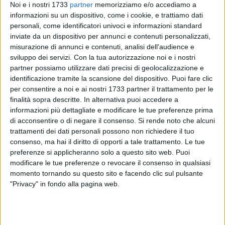
Noi e i nostri 1733
partner
memorizziamo e/o accediamo a
informazioni su un dispositivo, come i cookie, e trattiamo dati
personali, come identificatori univoci e informazioni standard
inviate da un dispositivo per annunci e contenuti personalizzati,
misurazione di annunci e contenuti, analisi dell'audience e
2
sviluppo dei servizi.
Con la tua autorizzazione noi e i nostri
partner possiamo utilizzare dati precisi di geolocalizzazione e
identificazione tramite la scansione del dispositivo. Puoi fare clic
Alberi abbattuti indiscriminatamente in pieno periodo di
per consentire a noi e ai nostri 1733 partner il trattamento per le
nidificazione: è la denuncia dei Verdi, riferita a quanto sta
finalità sopra descritte. In alternativa puoi accedere a
informazioni più dettagliate e modificare le tue preferenze prima
avvenendo in alcune zone della campagna nei dintorni di
di acconsentire o di negare il consenso.
Si rende noto che alcuni
Bari. "Denunceremo alla Procura della Repubblica i
trattamenti dei dati personali possono non richiedere il tuo
responsabili di quanto sta avvenendo in questo periodo, in
consenso, ma hai il diritto di opporti a tale trattamento. Le tue
provincia di Bari, ossia una strage di alberi vietata dalla
preferenze si applicheranno solo a questo sito web. Puoi
legge (157/1992) per la protezione delle nidificazioni degli
modificare le tue preferenze o revocare il consenso in qualsiasi
uccelli", spiega Maria Teresa Corsi, della Circoscrizione di
momento tornando su questo sito e facendo clic sul pulsante
Lecce.
"Privacy" in fondo alla pagina web.
"Al momento non sappiamo il vero motivo di tali
abbattimenti ma inviteremo l'autorità giudiziaria a indagare