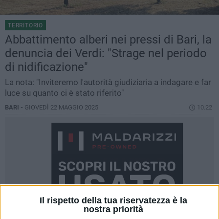
TERRITORIO
Abbattimento alberi nei pressi di Bari, la
denuncia dei Verdi: "Strage nel periodo
di nidificazione"
La nota: "Inviteremo l'autorità giudiziaria a indagare e far
luce su quanto ci è stato riferito"
BARI -
GIOVEDÌ 22 MAGGIO 2025
10.22
Il rispetto della tua riservatezza è la
nostra priorità