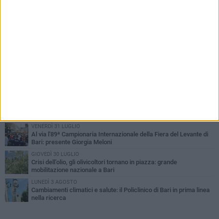
PIÙ LETTI QUESTA SETTIMANA
LUNEDÌ 3 AGOSTO
UEFA Euro 2032, formalizzata la disponibilità dello Stadio San
Nicola. Leccese: «Bari è pronta»
LUNEDÌ 3 AGOSTO
Continua la stagione dei mercati serali a Bari: il calendario di
agosto
LUNEDÌ 3 AGOSTO
"Le Due Bari", un programma diffuso nei Municipi: tutti gli eventi
della settimana
VENERDÌ 31 LUGLIO
Al via l'89ª Campionaria Internazionale della Fiera del Levante di
Bari: presente Giorgia Meloni
GIOVEDÌ 30 LUGLIO
Crisi dell’olio, gli olivicoltori tornano in piazza: grande
mobilitazione nazionale a Bari
LUNEDÌ 3 AGOSTO
Cambiamenti climatici e salute: il Policlinico di Bari in prima linea
nella ricerca