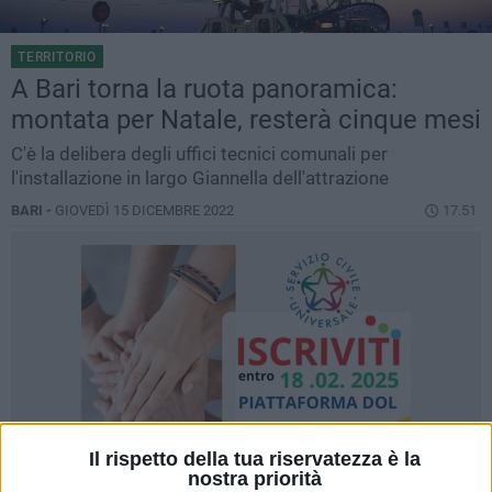
TERRITORIO
A Bari torna la ruota panoramica:
montata per Natale, resterà cinque mesi
C'è la delibera degli uffici tecnici comunali per
l'installazione in largo Giannella dell'attrazione
BARI -
GIOVEDÌ 15 DICEMBRE 2022
17.51
Il rispetto della tua riservatezza è la
nostra priorità