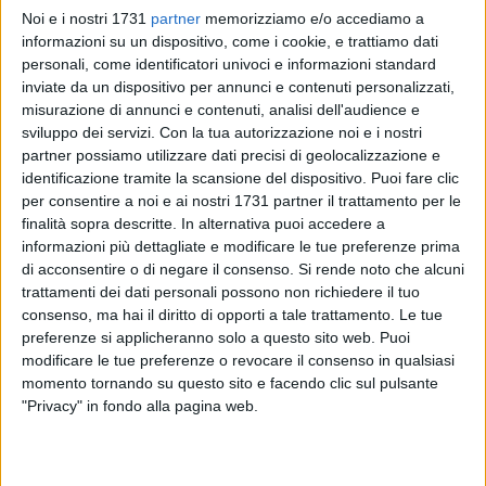
Noi e i nostri 1731
partner
memorizziamo e/o accediamo a
informazioni su un dispositivo, come i cookie, e trattiamo dati
personali, come identificatori univoci e informazioni standard
6
inviate da un dispositivo per annunci e contenuti personalizzati,
misurazione di annunci e contenuti, analisi dell'audience e
sviluppo dei servizi.
Con la tua autorizzazione noi e i nostri
partner possiamo utilizzare dati precisi di geolocalizzazione e
La ruota panoramica torna sul lungomare di Bari, in largo
identificazione tramite la scansione del dispositivo. Puoi fare clic
Giannella. L'installazione è prevista entro Natale, ma
per consentire a noi e ai nostri 1731 partner il trattamento per le
l'attrazione rimarrà in città per cinque mesi.
finalità sopra descritte. In alternativa puoi accedere a
informazioni più dettagliate e modificare le tue preferenze prima
Nelle scorse ore è stata pubblicata la determina dirigenziale
di acconsentire o di negare il consenso.
Si rende noto che alcuni
da parte degli uffici tecnici comunali, con cui si tratteggiano i
trattamenti dei dati personali possono non richiedere il tuo
contorni dell'attesa ruota panoramica. L'atto ufficiale
consenso, ma hai il diritto di opporti a tale trattamento. Le tue
preferenze si applicheranno solo a questo sito web. Puoi
autorizza la la Soffiatti e Montenero Park s.a.s. di Trani a
modificare le tue preferenze o revocare il consenso in qualsiasi
occupare per cinque mesi la porzione di spazio in largo
momento tornando su questo sito e facendo clic sul pulsante
Giannella dove sorgerà nuovamente l'attesa attrazione.
"Privacy" in fondo alla pagina web.
L'autorizzazione è stata concessa, si legge nella delibera,
«Limitatamente alle competenze demaniali marittime, la