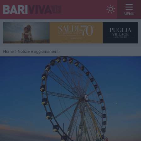
MENU
Home
Notizie e aggiornamenti