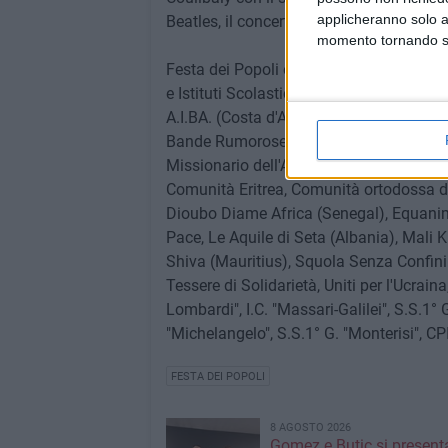
applicheranno solo a
Beatles, il concerto dei Let's Funk! Unde
momento tornando su 
Festa dei Popoli è un'importante rete c
e Istituti Scolastici: Abusuan, Agricultu
A.I.BA. (Costa d'Avorio), APS Gianni Ball
Bande Rumorose, Bangladesh, Bollywood 
Missionario dell'Arcidiocesi Bari-Bitont
Comunità Eritrea, Comunità ortodossa di E
Dioubo Diame Africa (Senegal), Equani
Pace, Le Aquile di Seta (Albania), Mali K
Shiva (Mauritius), Squola Senza Confini
Tessere di Solidarietà, Uniti per l'Ucrai
Lombardi", I.C. "Massari-Galilei", S.S.1° G.
"Michelangelo", S.S.1° G. "Monterisi", CP
FESTA DEI POPOLI
8 AGOSTO 2026
Gomez e Butic si present