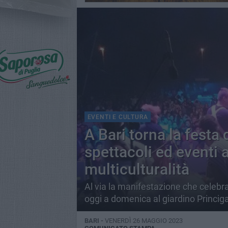
EVENTI E CULTURA
A Bari torna la festa
spettacoli ed eventi a
multiculturalità
Al via la manifestazione che celebra
oggi a domenica al giardino Princigal
BARI -
VENERDÌ 26 MAGGIO 2023