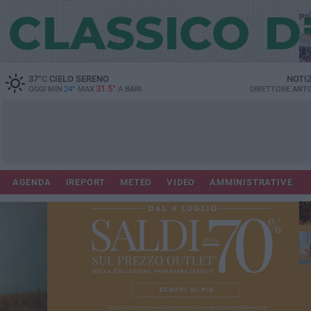
PI
37
°C
CIELO SERENO
NOTI
31.5°
OGGI MIN
24°
MAX
A
BARI
DIRETTORE
ANTO
Lec
Co
AGENDA
IREPORT
METEO
VIDEO
AMMINISTRATIVE
fuo