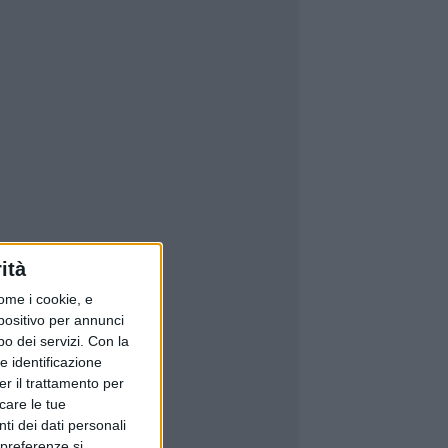
ità
ome i cookie, e
spositivo per annunci
o dei servizi.
Con la
e identificazione
er il trattamento per
icare le tue
ti dei dati personali
 preferenze si