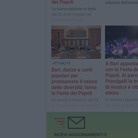
dei Popoli
edizione dell'event
La nuova edizione si terrà
dal 22 al 24 maggio nel
giardino Princigalli
A Bari appunt
ATTUALITÀ
con la Festa de
Bari, danze e canti
Popoli. Al parc
popolari per
Princigalli la t
promuovere il valore
di musica e ci
delle diversità: torna
etnico
la Festa dei Popoli
Si rinnova l'appun
Gli eventi si terranno dal 24
ingresso gratuito 
al 26 settembre nel giardino
l'atteso evento mul
Giacomo Princigalli
organizzato
dall'associazione
RICEVI AGGIORNAMENTI E