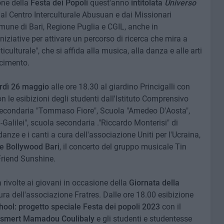
one della
Festa dei Popoli
quest'anno
intitolata
Universo
dal Centro Interculturale Abusuan e dai Missionari
mune di Bari, Regione Puglia e CGIL, anche in
iziative per attivare un percorso di ricerca che mira a
ulturale", che si affida alla musica, alla danza e alle arti
scimento.
rdì 26 maggio
alle ore 18.30 al giardino Princigalli con
 le esibizioni degli studenti dall'Istituto Comprensivo
 Secondaria "Tommaso Fiore", Scuola "Amedeo D'Aosta",
Galilei", scuola secondaria ."Riccardo Monterisi" di
danze e i canti a cura dell'associazione Uniti per l'Ucraina,
ne Bollywood Bari
, il concerto del gruppo musicale Tin
 Friend Sunshine.
tà rivolte ai giovani in occasione della
Giornata della
ra dell'associazione Fratres. Dalle ore 18.00 esibizione
ol: progetto speciale Festa dei popoli 2023
con il
smert Mamadou Coulibaly
e gli studenti e studentesse