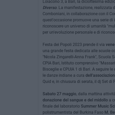
Loiacono 3, a Bari, la diciottesima edizi
Diverso
. La manifestazione, realizzata 
Comboniani, in collaborazione con il Co
quest'occasione promuove una serie di in
riconoscere un universo di umanità "multic
per un'evoluzione personale e di ricono
Festa dei Popoli 2023 prende il via
vene
una grande festa dedicata alle scuole con
"Nicola Zingarelli-Anna Frank", Scuola
CPIA Bari, Istituto comprensivo "Massari-
Bisceglie e CPUIA 1 di Bari. A seguire le 
le danze indiane a cura
dell'associazio
Quid e, in chiusura di serata, il dj Set di
Sabato 27 maggio
, dalla mattina attivi
donazione del sangue e del midollo
a cu
finale del laboratorio
Summer Music Scho
polistrumentista del Burkina Faso
M. Be