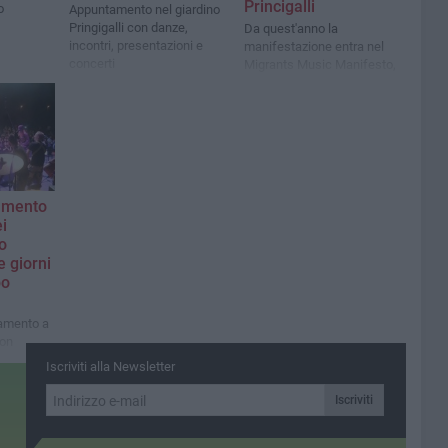
Princigalli
o
Appuntamento nel giardino
Pringigalli con danze,
Da quest'anno la
incontri, presentazioni e
manifestazione entra nel
concerti
Migrants Music Manifesto,
progetto cofinanziato dal
Programma Europa Creativa
amento
i
o
re giorni
bo
tamento a
con
tietnico
Iscriviti alla Newsletter
 Abusuan
Iscriviti