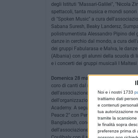
degli Istituti "Massari-Galilei", "Nicola 
spettacoli, tanta musica e mondi sonori di
di "Spoken Music" a cura dell'associazi
Sabana Suresh, Beaky Landersz, Sumpa 
polistrumentista Alessandro Pipino del 
danze in cerchio dal mondo, a cura dell'
dei gruppi Fabularasa e Malva, le danze
(Albania) con gli alunni della scuola di 
e i concerti dei gruppi musicali I Maltes
Domenica 28 maggio
, dalle ore 18.30, 
I
coro di canti dal mondo "In…canti di donn
Noi e i nostri 1733
p
dell'associazione ArtiDea cultura di Bari, 
trattiamo dati person
dell'organizzazione Sikhi Sewa Society e
e contenuti personali
Academy. A seguire danze medio-orientali
tua autorizzazione no
Peace 2" con Perla e Mader, danze e can
tramite la scansione 
Bangladesh, concerto del gruppo musical
le finalità sopra des
dell'associazione Uniti per l'Ucraina di
preferenze prima di 
Coulibaly con il sassofonista Roberto Ot
possono non richieder