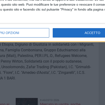
 questo sito web. Puoi modificare le tue preferenze o revocare il conse
r the Disco Sky e Dub Fever.
questo sito e facendo clic sul pulsante "Privacy" in fondo alla pagina
he comprende le seguenti associazioni, comunità straniere
re, Alma Terra, Ania (Albania), Amnesty International,
erio, Armeni Apulia (Armenia), ArtiDea cultura, Balasua,
PIÙ OPZIONI
ACCETTO
Bari, Brasile, Cama Lila, Casa Shalom, Centro
o, CGIL, Circondario, Communitas, Comunità Baha'i,
tiopia, Digiuno di Giustizia in solidarietà con i Migranti,
ma, Famiglia Comboniana, Gruppo Educhiamoci alla
ura (Mali), Palestina, PER.I.P.L.O., Refugees Welcome,
 Penny Wirton, Solidarietà con il popolo sudanese,
na, Unsolomondo, Zafar Trading (Pakistan), I.C. "Grimaldi-
 "Fiore", I.C. "Amedeo d'Aosta", I.C. "Zingarelli", I.C.S.
IA 1 BARI.
8 AGOSTO 2026
ano ai
Mercato in uscita, anche