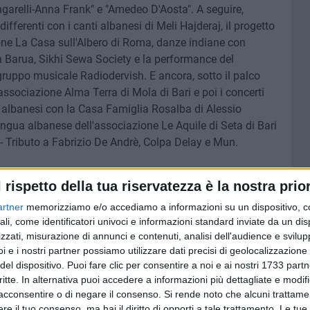
Zingarelli-Anna Frank" e "Amedeo D'Aosta". A seguire,
fferenti con i canti albanesi di Meli Hajderaj, il progetto
one La Casa sull'Albero di Roma, danze indiane con
Barua, Sikhi Sewa Society e la performance del
gruppo musicale Radiodervish. E ancora, sotto il palco
associazione Alma Terra di Mola di Bari e poi i concerti
 albanesi con la Casa Famiglia Rosalba di Alessio
lingua albanese dell'associazione Le Aquile di Seta di Bari
i - Tributo a Fabrizio De Andrè, Colpa Delay e Mun.
spettacoli, tanta musica e mondi sonori differenti con il
l rispetto della tua riservatezza è la nostra prior
e", danze in cerchio dai Balcani e dall'Anatolia a cura
artner
memorizziamo e/o accediamo a informazioni su un dispositivo, c
l'esibizione "I Sikh e il loro turbante" a cura
ali, come identificatori univoci e informazioni standard inviate da un di
 le danze etniche ed orientali a cura di Samira Oriental
zzati, misurazione di annunci e contenuti, analisi dell'audience e svilupp
 a cura dell'associazione Le Ali di Iside, "Songs for
i e i nostri partner possiamo utilizzare dati precisi di geolocalizzazione 
ti del Bangladesh a cura dell'associazione Asso-
del dispositivo. Puoi fare clic per consentire a noi e ai nostri 1733 partn
e Ctrl+Z, danze in cerchio dall'Ucraina a cura
critte. In alternativa puoi accedere a informazioni più dettagliate e modif
 Bari, oltre alle performance di M. Besmert Mamadou
acconsentire o di negare il consenso.
Si rende noto che alcuni trattamen
taviano, il progetto John & Paul dedicato alle musiche dei
e il tuo consenso, ma hai il diritto di opporti a tale trattamento. Le tue