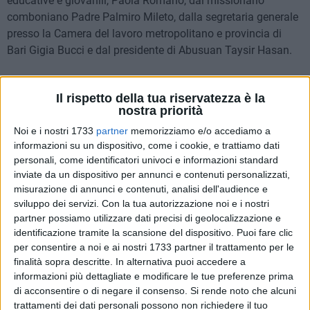
educative e giovanili, Paola Romano, dal missionario
comboniano Padre Palmiro Mileto, dalla segretaria generale
presso la Camera del lavoro metropolitano e provincia di
Bari Gigia Bucci e dal presidente di Abusuan Taysir Hasan.
Anche quest'anno la Festa dei Popoli promuove una serie di
Il rispetto della tua riservatezza è la
iniziative finalizzate ad attivare un percorso di ricerca che
nostra priorità
mira a riconoscere un universo di umanità "multiculturale"
Noi e i nostri 1733
partner
memorizziamo e/o accediamo a
che si affida alla musica, alla danza e alle arti per
informazioni su un dispositivo, come i cookie, e trattiamo dati
un'evoluzione personale e di riconoscimento. Tra le novità di
personali, come identificatori univoci e informazioni standard
quest'edizione che, come di consueto, propone un ricco
inviate da un dispositivo per annunci e contenuti personalizzati,
programma di danze, incontri, presentazioni, letture,
misurazione di annunci e contenuti, analisi dell'audience e
laboratori, spettacoli e concerti, vi saranno il laboratorio
sviluppo dei servizi.
Con la tua autorizzazione noi e i nostri
musicale per le scuole condotto da Couliby Mamadou,
partner possiamo utilizzare dati precisi di geolocalizzazione e
artista del Burkina Faso, e una campagna di
identificazione tramite la scansione del dispositivo. Puoi fare clic
per consentire a noi e ai nostri 1733 partner il trattamento per le
sensibilizzazione della donazione del sangue e del midollo, a
finalità sopra descritte. In alternativa puoi accedere a
cura dell'associazione Fratres, con l'obiettivo di coinvolgere i
informazioni più dettagliate e modificare le tue preferenze prima
più giovani.
di acconsentire o di negare il consenso.
Si rende noto che alcuni
trattamenti dei dati personali possono non richiedere il tuo