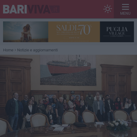
MENU
Home
Notizie e aggiornamenti