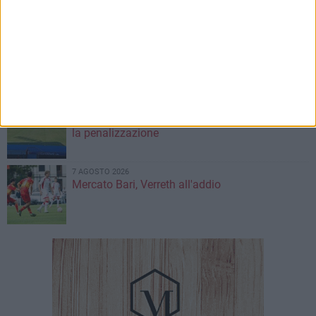
Corato: le vittime hanno 17 anni
7 AGOSTO 2026
Visita del Console Generale degli Stati Uniti
d’America a Napoli: l'incontro con il prefetto di
Bari
7 AGOSTO 2026
Serie C, scossone nel girone C: il Catania verso
la penalizzazione
7 AGOSTO 2026
Mercato Bari, Verreth all'addio