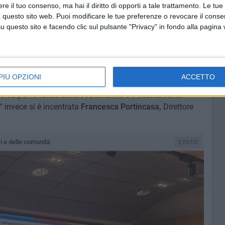
e il tuo consenso, ma hai il diritto di opporti a tale trattamento. Le tue
 questo sito web. Puoi modificare le tue preferenze o revocare il conse
tati anche: "La tutela ambientale del mare nel diritto,
questo sito e facendo clic sul pulsante "Privacy" in fondo alla pagina
" affrontato da
Antonio Felice Auricchio (
ANVUR
); "
Qualità
con
Ludovico Lucentini,
Centro nazionale sicurezza delle
amento microbiologico in Adriatico: nuovi approcci a
balneazione affidato a
Elena Manini
(CNR-IRBIM).
PIÙ OPZIONI
ACCETTO
orsa per la tutela della sostenibilità e il risanamento
" invece si è incentrata
Francesca Portincasa,
Direttore
ri e delle comunità
5 FOTO