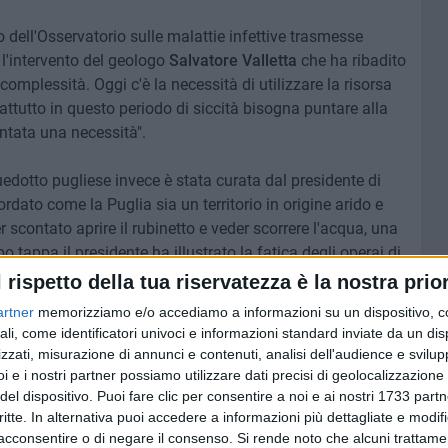
o dell'Osservatorio sulle malattie infettive trasmesse
 l'intervento del geologo
Salvatore Valletta
che ha ribadito
complessità. Oggi c'è la necessità di utilizzare la risorsa
attutto in questo periodo di siccità bisogna puntare alla
entata una necessità".
uedotto pugliese invece è stata curata dal presidente di
cordato come la Puglia sia un territorio in origine arido e
scontato aprire il rubinetto e veder scorrere l'acqua, una
 tappa il presidente ha illustrato la fatica degli operai di
cquedotto, la necessità di deviare il
fiume Sele
per
l rispetto della tua riservatezza è la nostra prior
do per le ultime innovazioni introdotte da Aqp come
artner
memorizziamo e/o accediamo a informazioni su un dispositivo, c
"Acqua in brocca"
fino ad arrivare ai progetti per il futuro e
ali, come identificatori univoci e informazioni standard inviate da un di
zzati, misurazione di annunci e contenuti, analisi dell'audience e svilupp
i e i nostri partner possiamo utilizzare dati precisi di geolocalizzazione 
e sulla molteplicità delle implicazioni dell'acqua puntando
del dispositivo. Puoi fare clic per consentire a noi e ai nostri 1733 partn
critte. In alternativa puoi accedere a informazioni più dettagliate e modif
 su quanto ancora c'è da fare con un'attenzione particolare
acconsentire o di negare il consenso.
Si rende noto che alcuni trattamen
te al cambiamento climatico
.