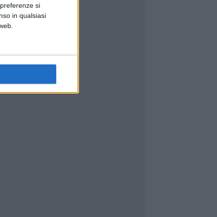
 preferenze si
nso in qualsiasi
 web.