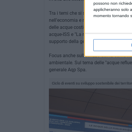
possono non richieder
applicheranno solo a
Tra i temi che si sono alternati ci sono s
momento tornando su 
nell'economia e nella ricerca scientifica
delle acque costiere e aspetti sanitari" 
acque-ISS e "La ricerca CNR sull'inquin
supporto della gestione delle acque di 
Focus anche sull'utilizzo dell'Ia come ris
ambientale. Sul tema delle "acque reflue
generale Aqp Spa.
Ciclo di eventi su sviluppo sostenibile dei territo