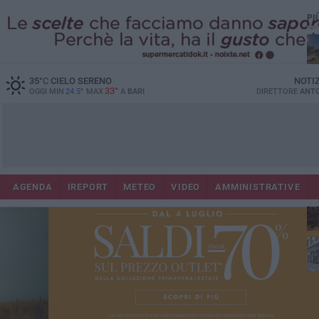
PI
Co
35
°C
CIELO SERENO
NOTI
33°
OGGI MIN
24.5°
MAX
A
BARI
DIRETTORE
ANTO
AGENDA
IREPORT
METEO
VIDEO
AMMINISTRATIVE
Lec