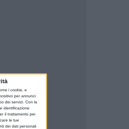
ità
ome i cookie, e
spositivo per annunci
o dei servizi.
Con la
e identificazione
er il trattamento per
icare le tue
ti dei dati personali