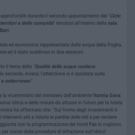
 approfonditi durante il secondo appuntamento del "
Ciclo
 territori e delle comunità
" tenutosi all'interno della
sala
Bari
.
ntale ed economica rappresentata dalle acque della Puglia,
tore ed è stato suddiviso in due sessioni.
to il tema della
"Qualità delle acque costiere.
lla seconda, invece, l'attenzione si è spostata sulla
i e sotterranee"
.
ta la viceministro del ministero dell'ambiente
Vannia Gava
orsa idrica e delle misure da attuare in futuro per la tutela
nistra ha affermato che: "Sul fronte degli investimenti il
interventi atti a ridurre le perdite delle reti e per rendere
In aggiunta con la programmazione dei fondi
Fsc
si vogliono
 per uscire dalle procedure di infrazione sull'idrico".