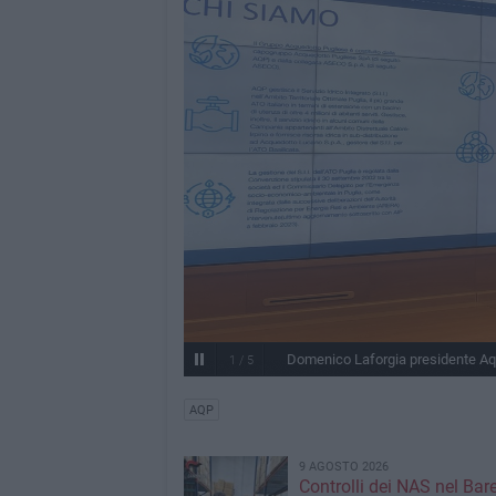
Domenico Laforgia presidente A
1
/
5
AQP
9 AGOSTO 2026
Controlli dei NAS nel Bar