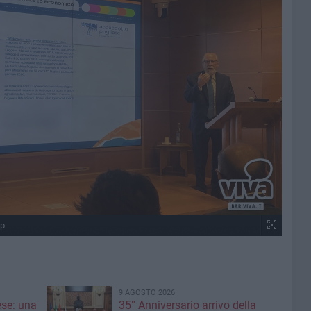
qp
9 AGOSTO 2026
ese: una
35° Anniversario arrivo della