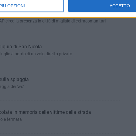
PIÙ OPZIONI
ACCETTO
, dilaga la delinquenza
circa la presenza in città di migliaia di extracomunitari
eliquia di San Nicola
luglio a bordo di un volo diretto privato
ulla spiaggia
ggia dei 'wc'
colata in memoria delle vittime della strada
to e fermata