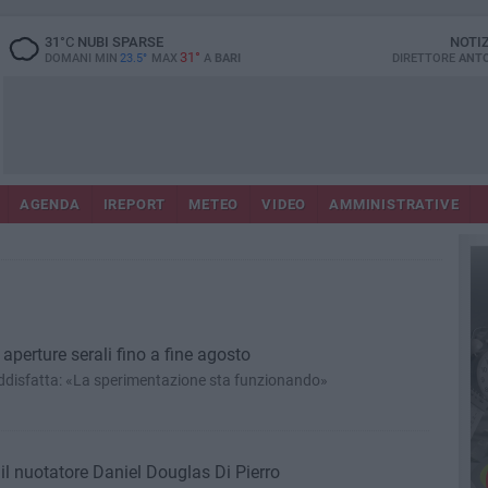
31
°C
NUBI SPARSE
NOTI
31°
DOMANI MIN
23.5°
MAX
A
BARI
DIRETTORE
ANTO
AGENDA
IREPORT
METEO
VIDEO
AMMINISTRATIVE
aperture serali fino a fine agosto
ddisfatta: «La sperimentazione sta funzionando»
il nuotatore Daniel Douglas Di Pierro