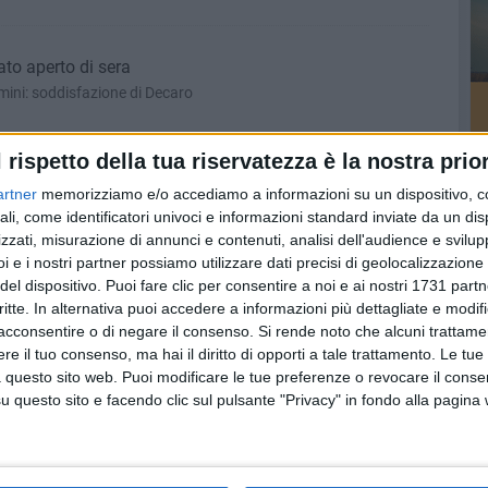
ato aperto di sera
emini: soddisfazione di Decaro
l rispetto della tua riservatezza è la nostra prior
 350 telecamere controllano Bari
artner
memorizziamo e/o accediamo a informazioni su un dispositivo, c
re ciò che succede in tempo reale e intervenire in tempi brevi»
ali, come identificatori univoci e informazioni standard inviate da un di
zzati, misurazione di annunci e contenuti, analisi dell'audience e svilupp
i e i nostri partner possiamo utilizzare dati precisi di geolocalizzazione 
del dispositivo. Puoi fare clic per consentire a noi e ai nostri 1731 partn
ddoppiata la visibilità
critte. In alternativa puoi accedere a informazioni più dettagliate e modif
acconsentire o di negare il consenso.
Si rende noto che alcuni trattamen
e il tuo consenso, ma hai il diritto di opporti a tale trattamento. Le tue
 questo sito web. Puoi modificare le tue preferenze o revocare il conse
questo sito e facendo clic sul pulsante "Privacy" in fondo alla pagina
mo di sanzionare chi sputa in faccia alla città»
nferimento dei rifiuti