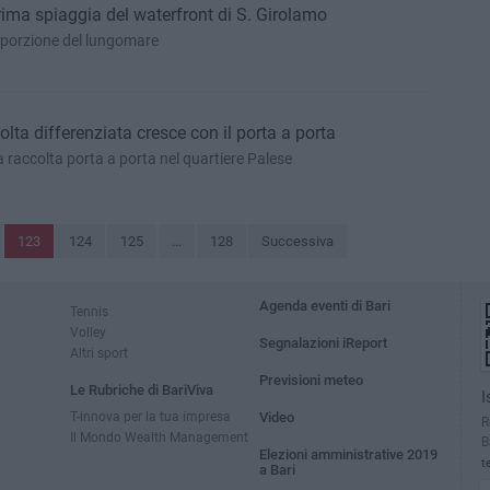
prima spiaggia del waterfront di S. Girolamo
a porzione del lungomare
colta differenziata cresce con il porta a porta
la raccolta porta a porta nel quartiere Palese
123
124
125
...
128
Successiva
Agenda eventi di Bari
Tennis
Volley
Segnalazioni iReport
Altri sport
Previsioni meteo
Le Rubriche di BariViva
I
T-innova per la tua impresa
Video
R
Il Mondo Wealth Management
B
Elezioni amministrative 2019
t
a Bari