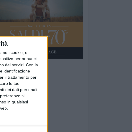
ità
ome i cookie, e
spositivo per annunci
o dei servizi.
Con la
e identificazione
er il trattamento per
icare le tue
ti dei dati personali
 preferenze si
nso in qualsiasi
 web.