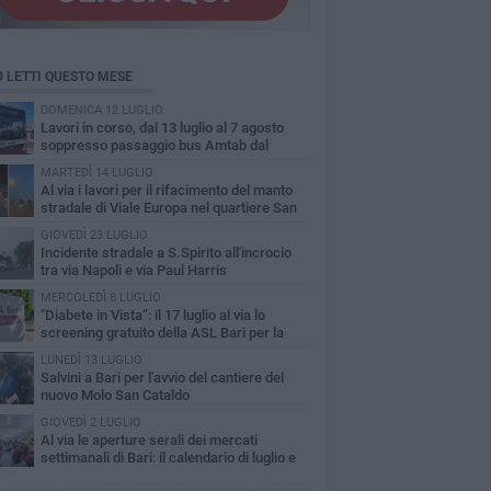
Ù LETTI QUESTO MESE
DOMENICA 12 LUGLIO
Lavori in corso, dal 13 luglio al 7 agosto
soppresso passaggio bus Amtab dal
itero di S.Spirito
MARTEDÌ 14 LUGLIO
A​l via i lavori per il rifacimento del manto
stradale di Viale Europa nel quartiere San
olo
GIOVEDÌ 23 LUGLIO
Incidente stradale a S.Spirito all'incrocio
tra via Napoli e via Paul Harris
MERCOLEDÌ 8 LUGLIO
"Diabete in Vista”: il 17 luglio al via lo
screening gratuito della ASL Bari per la
inopatia diabetica
LUNEDÌ 13 LUGLIO
Salvini a Bari per l'avvio del cantiere del
nuovo Molo San Cataldo
GIOVEDÌ 2 LUGLIO
Al via le aperture serali dei mercati
settimanali di Bari: il calendario di luglio e
osto