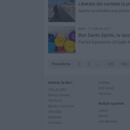
Liberata dal cantiere la 
Aperta ai cittadini una prim
BARI - 17 LUGLIO 2017
Bari Santo Spirito, la rac
Partirà il prossimo 28 luglio 
Precedente
1
2
...
121
122
Notizie da Bari
Politica
Enti locali
Vita di città
Turismo
Servizi sociali
Territorio
Notizie sportive
Bandi e concorsi
Calcio
Attualità
Nuoto
Speciale
Arti Marziali
Cronaca