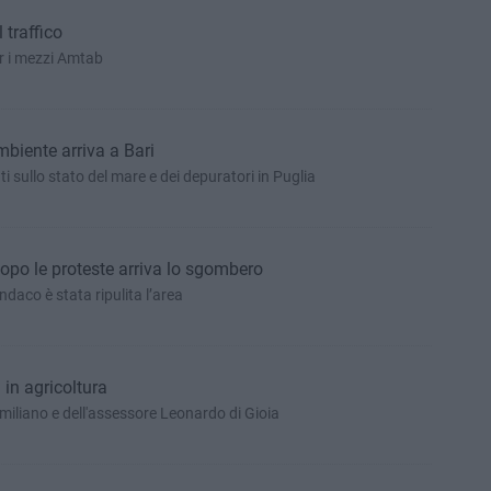
traffico
er i mezzi Amtab
biente arriva a Bari
 sullo stato del mare e dei depuratori in Puglia
po le proteste arriva lo sgombero
ndaco è stata ripulita l’area
 in agricoltura
Emiliano e dell'assessore Leonardo di Gioia