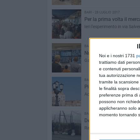
BARI - 28 LUGLIO 2017
Per la prima volta il merc
Ieri l'esperimento in via Salv
I
BARI - 28 LUGLIO 2017
Nuova videosorveglianza,
Noi e i nostri 1731
p
Galasso: «Oggi possiamo sape
trattiamo dati person
e contenuti personali
tua autorizzazione no
BARI - 27 LUGLIO 2017
tramite la scansione 
Piazza Cesare Battisti, ra
le finalità sopra des
Accesi i nuovi 43 punti luce
preferenze prima di 
possono non richieder
applicheranno solo a
BARI - 27 LUGLIO 2017
momento tornando su 
Decaro: «Non ci stanchere
Raffica di multe per errato co