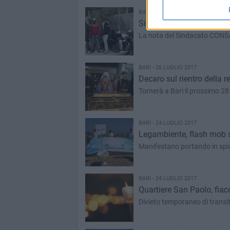
BARI - 26 LUGLIO 2017
Sicurezza low cost a Bari
La nota del Sindacato CONSAP 
BARI - 26 LUGLIO 2017
Decaro sul rientro della r
Tornerà a Bari il prossimo 28 
BARI - 24 LUGLIO 2017
Legambiente, flash mob s
Manifestano portando in spia
BARI - 24 LUGLIO 2017
Quartiere San Paolo, fiac
Divieto temporaneo di transi