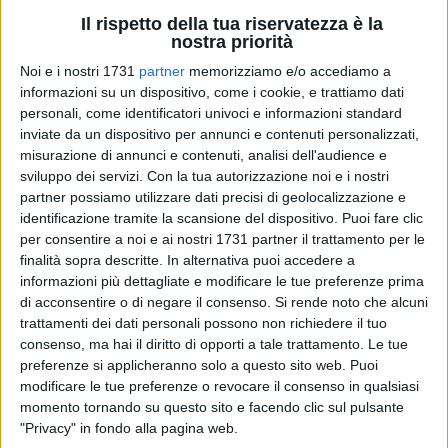
Il rispetto della tua riservatezza è la
nostra priorità
43
Noi e i nostri 1731
partner
memorizziamo e/o accediamo a
informazioni su un dispositivo, come i cookie, e trattiamo dati
personali, come identificatori univoci e informazioni standard
inviate da un dispositivo per annunci e contenuti personalizzati,
Cerimonia a Bari per il 77^ anniversario della
fondazione
misurazione di annunci e contenuti, analisi dell'audience e
della Repubblica italiana
.
sviluppo dei servizi.
Con la tua autorizzazione noi e i nostri
partner possiamo utilizzare dati precisi di geolocalizzazione e
Il primo appuntamento è stato al
Sacrario Militare dei caduti
identificazione tramite la scansione del dispositivo. Puoi fare clic
per consentire a noi e ai nostri 1731 partner il trattamento per le
d'Oltremare
, con gli onori ai Caduti, la deposizione della
finalità sopra descritte. In alternativa puoi accedere a
corona e la firma dell'Albo d'onore in memoria dei 75.000
informazioni più dettagliate e modificare le tue preferenze prima
militari italiani caduti in terra straniera durante le due guerre
di acconsentire o di negare il consenso.
Si rende noto che alcuni
mondiali. Poi c'è stato l'alzabandiera in
largo Giannella
con
trattamenti dei dati personali possono non richiedere il tuo
gli interventi delle autorità, gli onori alle bandiere di guerra e
consenso, ma hai il diritto di opporti a tale trattamento. Le tue
alle massime autorità.
preferenze si applicheranno solo a questo sito web. Puoi
modificare le tue preferenze o revocare il consenso in qualsiasi
momento tornando su questo sito e facendo clic sul pulsante
A rappresentare il Comune di Bari, l'assessore
Ines Pierucci
.
"Privacy" in fondo alla pagina web.
«O
ggi
ho l'onore di rappresentare la Città di Bari nel 77^