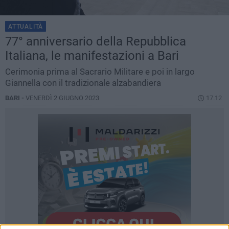
ATTUALITÀ
77° anniversario della Repubblica
Italiana, le manifestazioni a Bari
Cerimonia prima al Sacrario Militare e poi in largo
Giannella con il tradizionale alzabandiera
BARI -
VENERDÌ 2 GIUGNO 2023
17.12