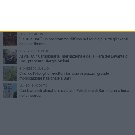
UEFA Euro 2032, formalizzata la disponibilità dello Stadio San
Nicola. Leccese: «Bari è pronta»
LUNEDÌ 3 AGOSTO
Continua la stagione dei mercati serali a Bari: il calendario di
agosto
LUNEDÌ 3 AGOSTO
"Le Due Bari", un programma diffuso nei Municipi: tutti gli eventi
della settimana
VENERDÌ 31 LUGLIO
Al via l'89ª Campionaria Internazionale della Fiera del Levante di
Bari: presente Giorgia Meloni
GIOVEDÌ 30 LUGLIO
Crisi dell’olio, gli olivicoltori tornano in piazza: grande
mobilitazione nazionale a Bari
LUNEDÌ 3 AGOSTO
Cambiamenti climatici e salute: il Policlinico di Bari in prima linea
nella ricerca