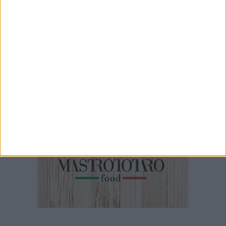
53 SECONDI
Pedonalizzazione via Roberto da Bari
1 MINUTO
La sparatoria a Carbonara di Bari