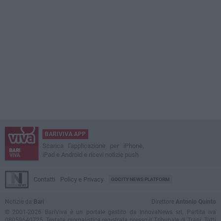
BARIVIVA APP
Scarica l'applicazione per iPhone,
iPad e Android e ricevi notizie push
Contatti
Policy e Privacy
GOCITY NEWS PLATFORM
Notizie da
Bari
Direttore
Antonio Quinto
© 2001-2026 BariViva è un portale gestito da InnovaNews srl. Partita iva
08059640725. Testata giornalistica registrata presso il Tribunale di Trani. Tutti