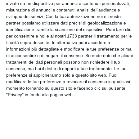
inviate da un dispositivo per annunci e contenuti personalizzati,
ALTRI VIDEO PUBBLICATI DI RECENTE
misurazione di annunci e contenuti, analisi dell'audience e
sviluppo dei servizi.
Con la tua autorizzazione noi e i nostri
partner possiamo utilizzare dati precisi di geolocalizzazione e
identificazione tramite la scansione del dispositivo. Puoi fare clic
per consentire a noi e ai nostri 1733 partner il trattamento per le
finalità sopra descritte. In alternativa puoi accedere a
informazioni più dettagliate e modificare le tue preferenze prima
di acconsentire o di negare il consenso.
Si rende noto che alcuni
trattamenti dei dati personali possono non richiedere il tuo
SOCIAL VIDEO
1 MINUTO
SOCIAL VIDEO
52 SECONDI
consenso, ma hai il diritto di opporti a tale trattamento. Le tue
Bari - Sagra di San Nicola, niente
Calcio e serie C, è polemica social
sorteggio: si presenta un solo
dopo le dichiarazioni del sindaco
preferenze si applicheranno solo a questo sito web. Puoi
peschereccio
di Barletta Cannito
modificare le tue preferenze o revocare il consenso in qualsiasi
momento tornando su questo sito e facendo clic sul pulsante
"Privacy" in fondo alla pagina web.
SOCIAL VIDEO
6 MINUTI
SOCIAL VIDEO
37 SECONDI
Restauro chiesa Madonna del
Emergenza Xylella: insieme per