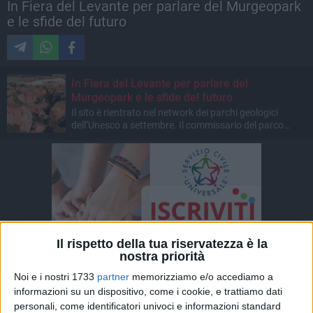
In Fiera del Levante per parlare del Murgeopark
e le sfide del futuro
In Fiera del Levante per parlare del
Murgeopark e le sfide del futuro
Il sito è rientrato nel network dei parchi geologici
dell’Unesco a settembre. Il commissario del parco
nazionale alta Murgia: “Un bene da preservare e far
crescere”
Il rispetto della tua riservatezza è la
nostra priorità
Noi e i nostri 1733
partner
memorizziamo e/o accediamo a
informazioni su un dispositivo, come i cookie, e trattiamo dati
personali, come identificatori univoci e informazioni standard