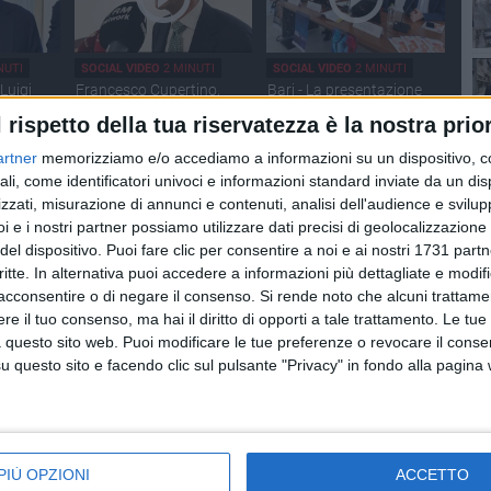
NUTI
SOCIAL VIDEO
2 MINUTI
SOCIAL VIDEO
2 MINUTI
Luigi
Francesco Cupertino,
Bari - La presentazione
to del
conferenza di saluto da
del progetto "Gli
l rispetto della tua riservatezza è la nostra prior
rettore
ScacciaRischi" alla Fiera
 Regione
del Levante
artner
memorizziamo e/o accediamo a informazioni su un dispositivo, c
ali, come identificatori univoci e informazioni standard inviate da un di
zzati, misurazione di annunci e contenuti, analisi dell'audience e svilupp
i e i nostri partner possiamo utilizzare dati precisi di geolocalizzazione 
del dispositivo. Puoi fare clic per consentire a noi e ai nostri 1731 partn
critte. In alternativa puoi accedere a informazioni più dettagliate e modif
acconsentire o di negare il consenso.
Si rende noto che alcuni trattamen
NUTI
SOCIAL VIDEO
2 MINUTI
SOCIAL VIDEO
1 MINUTO
e il tuo consenso, ma hai il diritto di opporti a tale trattamento. Le tue
vazione e
Nuove apparecchiature al
Intervista a Francesco
 questo sito web. Puoi modificare le tue preferenze o revocare il conse
pa del
"Di Venere" grazie ai fondi
Rubini, aggredito a Bari
questo sito e facendo clic sul pulsante "Privacy" in fondo alla pagina
he gap"
PNRR: la presentazione
mentre guidava il suo taxi
PIÙ OPZIONI
ACCETTO