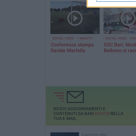
SOCIAL VIDEO - 1 MINUTO
SOCIAL VIDEO - 9 M
Conferenza stampa
SSC Bari, Nico
Davide Marfella
Bellomo si rac
RICEVI AGGIORNAMENTI E
CONTENUTI DA BARI
GRATIS
NELLA
TUA E-MAIL
6 AGOSTO 2026