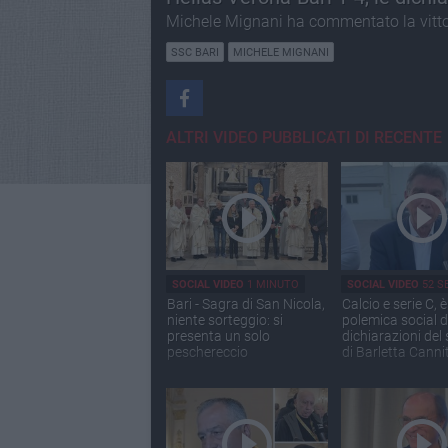
Michele Mignani ha commentato la vittor
SSC BARI
MICHELE MIGNANI
ALTRI VIDEO PUBBLICATI DI RECENTE
SOCIAL VIDEO
1 MINUTO
SOCIAL VIDEO
52 S
Bari - Sagra di San Nicola,
Calcio e serie C, è
niente sorteggio: si
polemica social d
presenta un solo
dichiarazioni del
peschereccio
di Barletta Canni