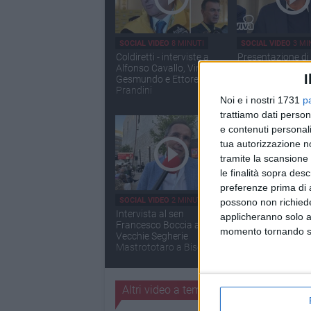
SOCIAL VIDEO
8 MINUTI
SOCIAL VIDEO
3 MI
Coldiretti - interviste a
Presentazione di 
Alfonso Cavallo, Vincenzo
Lobuono, candida
I
Gesmundo e Ettore
centro destra a
Prandini
Presidente della
Noi e i nostri 1731
p
Puglia
trattiamo dati person
e contenuti personali
tua autorizzazione no
tramite la scansione 
le finalità sopra des
preferenze prima di 
SOCIAL VIDEO
2 MINUTI
SOCIAL VIDEO
2 MI
possono non richieder
Intervista al sen
Tecnologia, inno
applicheranno solo a
Francesco Boccia alle
opportunità: tap
momento tornando su 
Vecchie Segherie
progetto "Mind t
Mastrototaro a Bisceglie
Altri video a tema