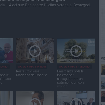
ia 1-4 del suo Bari contro l'Hellas Verona al Bentegodi.
VI
ECONDI
SOCIAL VIDEO
6 MINUTI
SOCIAL VIDEO
37 SECONDI
Restauro chiesa
Emergenza Xylella:
opo le
Madonna del Rosario
insieme per
 sindaco
salvaguardare un
to
patrimonio unico al
mondo