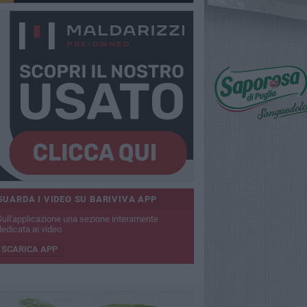
GUARDA I VIDEO SU BARIVIVA APP
Sull'applicazione una sezione interamente
dedicata ai video
SCARICA APP