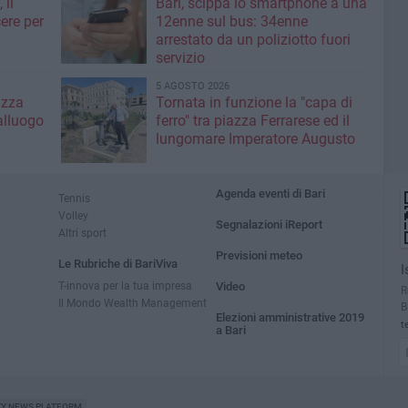
 il
Bari, scippa lo smartphone a una
ere per
12enne sul bus: 34enne
arrestato da un poliziotto fuori
servizio
5 AGOSTO 2026
azza
Tornata in funzione la "capa di
alluogo
ferro" tra piazza Ferrarese ed il
lungomare Imperatore Augusto
Agenda eventi di Bari
Tennis
Volley
Segnalazioni iReport
Altri sport
Previsioni meteo
Le Rubriche di BariViva
I
T-innova per la tua impresa
Video
R
Il Mondo Wealth Management
B
Elezioni amministrative 2019
t
a Bari
TY NEWS PLATFORM