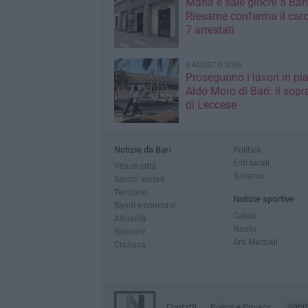
Mafia e sale giochi a Bari,
Riesame conferma il carc
7 arrestati
5 AGOSTO 2026
Proseguono i lavori in pi
Aldo Moro di Bari: il sopr
di Leccese
Notizie da Bari
Politica
Enti locali
Vita di città
Turismo
Servizi sociali
Territorio
Notizie sportive
Bandi e concorsi
Calcio
Attualità
Nuoto
Speciale
Arti Marziali
Cronaca
Contatti
Policy e Privacy
GOCI