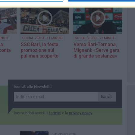
INUTI
SOCIAL VIDEO - 11 MINUTI
SOCIAL VIDEO - 22 MINUTI
la
SSC Bari, la festa
Verso Bari-Ternana,
conta
promozione sul
Mignani: «Serve gara
pullman scoperto
di grande sostanza»
Iscriviti alla Newsletter
Iscriviti
Iscrivendoti accetti i
termini
e la
privacy policy
6 AGOSTO 2026