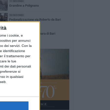
11 SECONDI
Grandine a Polignano
53 SECONDI
Pedonalizzazione via Roberto da Bari
ità
1 MINUTO
La sparatoria a Carbonara di Bari
ome i cookie, e
spositivo per annunci
o dei servizi.
Con la
e identificazione
er il trattamento per
icare le tue
ti dei dati personali
 preferenze si
nso in qualsiasi
 web.