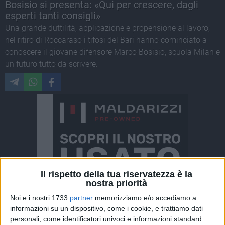
Bosisio si presenta: «Qui per crescere, dagli
esperti tanti consigli»
Una grande duttilità, applicazione e propensione al lavoro;
nel ritiro di Roccaraso i tifosi del Bari hanno cominciato a
conoscere il giovane difensore Marco Bosisio, scuola Milan e
un futuro tutto da scrivere.
Il rispetto della tua riservatezza è la
nostra priorità
Noi e i nostri 1733
partner
memorizziamo e/o accediamo a
informazioni su un dispositivo, come i cookie, e trattiamo dati
personali, come identificatori univoci e informazioni standard