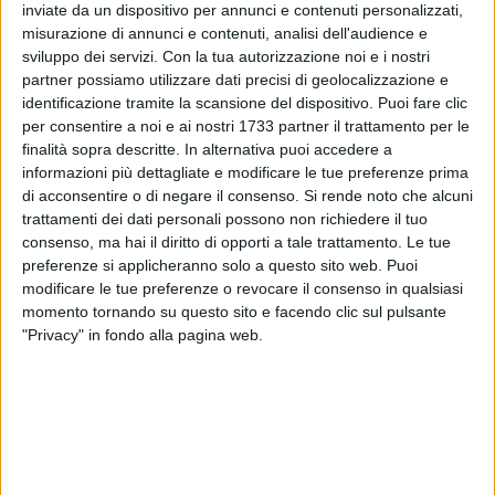
inviate da un dispositivo per annunci e contenuti personalizzati,
ALTRI VIDEO PUBBLICATI DI RECENTE
misurazione di annunci e contenuti, analisi dell'audience e
sviluppo dei servizi.
Con la tua autorizzazione noi e i nostri
partner possiamo utilizzare dati precisi di geolocalizzazione e
identificazione tramite la scansione del dispositivo. Puoi fare clic
per consentire a noi e ai nostri 1733 partner il trattamento per le
finalità sopra descritte. In alternativa puoi accedere a
informazioni più dettagliate e modificare le tue preferenze prima
di acconsentire o di negare il consenso.
Si rende noto che alcuni
SOCIAL VIDEO
1 MINUTO
SOCIAL VIDEO
52 SECONDI
trattamenti dei dati personali possono non richiedere il tuo
Bari - Sagra di San Nicola, niente
Calcio e serie C, è polemica social
consenso, ma hai il diritto di opporti a tale trattamento. Le tue
sorteggio: si presenta un solo
dopo le dichiarazioni del sindaco
preferenze si applicheranno solo a questo sito web. Puoi
peschereccio
di Barletta Cannito
modificare le tue preferenze o revocare il consenso in qualsiasi
momento tornando su questo sito e facendo clic sul pulsante
"Privacy" in fondo alla pagina web.
SOCIAL VIDEO
6 MINUTI
SOCIAL VIDEO
37 SECONDI
Restauro chiesa Madonna del
Emergenza Xylella: insieme per
Rosario
salvaguardare un patrimonio