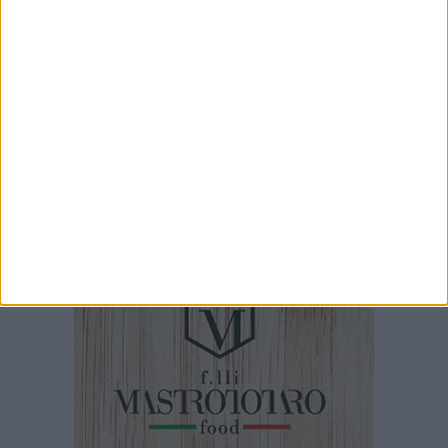
11 SECONDI
Grandine a Polignano
53 SECONDI
Pedonalizzazione via Roberto da Bari
1 MINUTO
La sparatoria a Carbonara di Bari