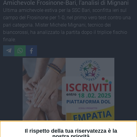
Amichevole Frosinone-Bari, l'analisi di Mignani
Ultima amichevole estiva per la SSC Bari, sconfitta ieri sul
campo del Frosinone per 1-0, nel primo vero test contro una
pari categoria. Mister Michele Mignani, tecnico dei
biancorossi, ha analizzato la partita dopo il triplice fischio
finale.
Il rispetto della tua riservatezza è la
nostra priorità