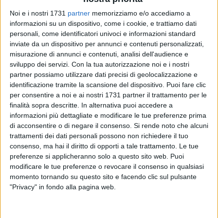
ALTRI VIDEO PUBBLICATI DI RECENTE
Noi e i nostri 1731
partner
memorizziamo e/o accediamo a
informazioni su un dispositivo, come i cookie, e trattiamo dati
personali, come identificatori univoci e informazioni standard
inviate da un dispositivo per annunci e contenuti personalizzati,
misurazione di annunci e contenuti, analisi dell'audience e
sviluppo dei servizi.
Con la tua autorizzazione noi e i nostri
partner possiamo utilizzare dati precisi di geolocalizzazione e
identificazione tramite la scansione del dispositivo. Puoi fare clic
SOCIAL VIDEO
1 MINUTO
SOCIAL VIDEO
52 SECONDI
per consentire a noi e ai nostri 1731 partner il trattamento per le
Bari - Sagra di San Nicola, niente
Calcio e serie C, è polemica social
finalità sopra descritte. In alternativa puoi accedere a
sorteggio: si presenta un solo
dopo le dichiarazioni del sindaco
informazioni più dettagliate e modificare le tue preferenze prima
peschereccio
di Barletta Cannito
di acconsentire o di negare il consenso.
Si rende noto che alcuni
trattamenti dei dati personali possono non richiedere il tuo
consenso, ma hai il diritto di opporti a tale trattamento. Le tue
preferenze si applicheranno solo a questo sito web. Puoi
modificare le tue preferenze o revocare il consenso in qualsiasi
momento tornando su questo sito e facendo clic sul pulsante
"Privacy" in fondo alla pagina web.
SOCIAL VIDEO
6 MINUTI
SOCIAL VIDEO
37 SECONDI
Restauro chiesa Madonna del
Emergenza Xylella: insieme per
Rosario
salvaguardare un patrimonio