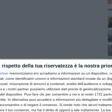
VI
l rispetto della tua riservatezza è la nostra prior
artner
memorizziamo e/o accediamo a informazioni su un dispositivo, c
ali, come identificatori univoci e informazioni standard inviate da un di
zzati, misurazione di annunci e contenuti, analisi dell'audience e svilupp
i e i nostri partner possiamo utilizzare dati precisi di geolocalizzazione 
del dispositivo. Puoi fare clic per consentire a noi e ai nostri 1731 partn
critte. In alternativa puoi accedere a informazioni più dettagliate e modif
acconsentire o di negare il consenso.
Si rende noto che alcuni trattamen
e il tuo consenso, ma hai il diritto di opporti a tale trattamento. Le tue