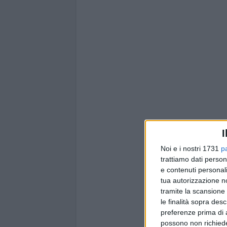
I
Noi e i nostri 1731
p
trattiamo dati person
e contenuti personali
tua autorizzazione no
tramite la scansione 
le finalità sopra des
preferenze prima di 
possono non richieder