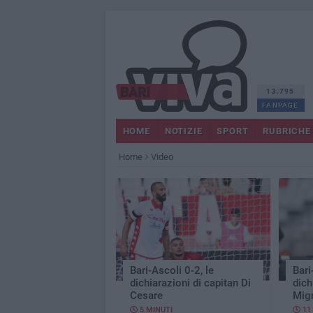
13.795
FANPAGE
HOME
NOTIZIE
SPORT
RUBRICHE
Home
Video
Bari-Ascoli 0-2, le
Bari
dichiarazioni di capitan Di
dich
Cesare
Mig
5 MINUTI
11