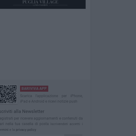
BARIVIVA APP
Scarica l'applicazione per iPhone,
iPad e Android e ricevi notizie push
scriviti alla Newsletter
egistrati per ricevere aggiornamenti e contenuti da
ari nella tua casella di posta
Iscrivendoti accetti i
ermini
e la
privacy policy