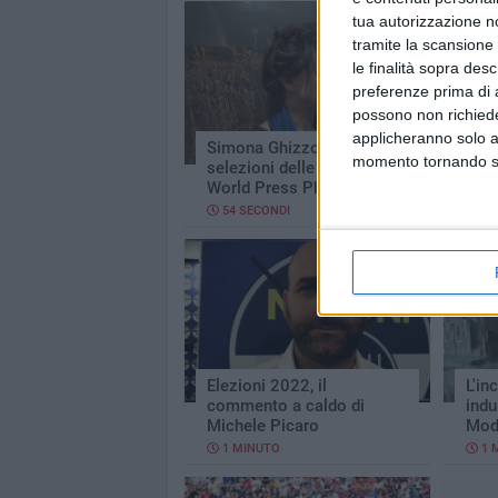
tua autorizzazione no
tramite la scansione 
le finalità sopra des
preferenze prima di 
possono non richieder
applicheranno solo a
Simona Ghizzoni spiega la
Mari
momento tornando su 
selezioni delle foto del
sena
World Press Photo
elez
54 SECONDI
1 
Elezioni 2022, il
L'in
commento a caldo di
indu
Michele Picaro
Mod
1 MINUTO
1 