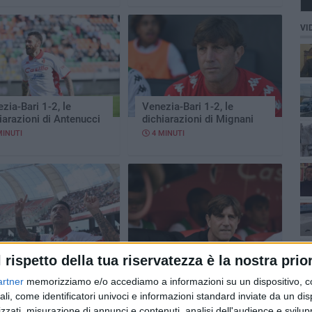
VI
zia-Bari 1-2, le
Venezia-Bari 1-2, le
iarazioni di Antenucci
dichiarazioni di Mignani
MINUTI
4 MINUTI
-Brescia 6-2, le
Bari-Brescia 6-2, le
l rispetto della tua riservatezza è la nostra prior
iarazioni di Bellomo
dichiarazioni di Mignani
artner
memorizziamo e/o accediamo a informazioni su un dispositivo, c
MINUTI
17 MINUTI
ali, come identificatori univoci e informazioni standard inviate da un di
zzati, misurazione di annunci e contenuti, analisi dell'audience e svilupp