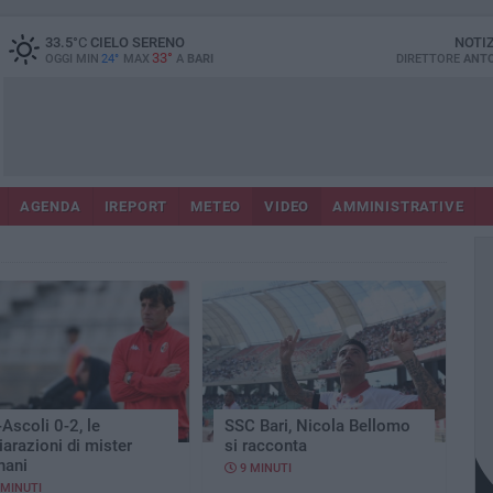
33.5
°C
CIELO SERENO
NOTI
33°
OGGI MIN
24°
MAX
A
BARI
DIRETTORE
ANTO
AGENDA
IREPORT
METEO
VIDEO
AMMINISTRATIVE
-Ascoli 0-2, le
SSC Bari, Nicola Bellomo
iarazioni di mister
si racconta
nani
9 MINUTI
 MINUTI