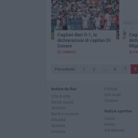
Cagliari-Bari 0-1, le
Cagl
dichiarazioni di capitan Di
dich
Cesare
Mig
3 MINUTI
9 
Precedente
1
2
...
6
7
8
Notizie da Bari
Politica
Enti locali
Vita di città
Turismo
Servizi sociali
Territorio
Notizie sportive
Bandi e concorsi
Calcio
Attualità
Nuoto
Speciale
Arti Marziali
Cronaca