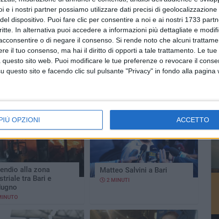
i e i nostri partner possiamo utilizzare dati precisi di geolocalizzazione 
del dispositivo. Puoi fare clic per consentire a noi e ai nostri 1733 partn
critte. In alternativa puoi accedere a informazioni più dettagliate e modif
acconsentire o di negare il consenso.
Si rende noto che alcuni trattamen
e il tuo consenso, ma hai il diritto di opporti a tale trattamento. Le tue
 questo sito web. Puoi modificare le tue preferenze o revocare il conse
a Nocco, neoeletta
Dell'Olio (M5S) commenta
questo sito e facendo clic sul pulsante "Privacy" in fondo alla pagina
trice, commenta le
i risultati del partito
ioni
3 MINUTI
MINUTO
PIÙ OPZIONI
ACCETTO
cendio alla zona
Matteo Salvini a Bari
striale tra Bari e
2 MINUTI
ugno
MINUTO