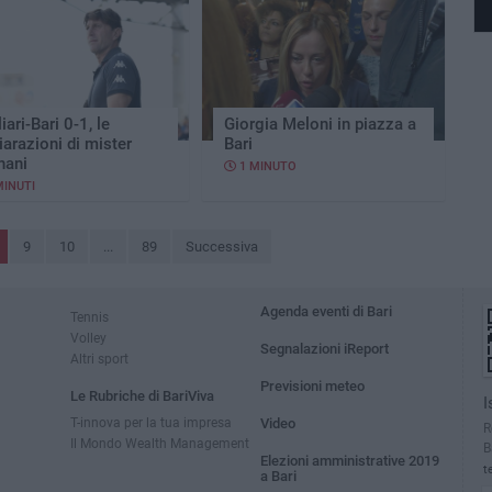
iari-Bari 0-1, le
Giorgia Meloni in piazza a
iarazioni di mister
Bari
nani
1 MINUTO
MINUTI
9
10
...
89
Successiva
Agenda eventi di Bari
Tennis
Volley
Segnalazioni iReport
Altri sport
Previsioni meteo
Le Rubriche di BariViva
I
T-innova per la tua impresa
Video
R
Il Mondo Wealth Management
B
Elezioni amministrative 2019
t
a Bari