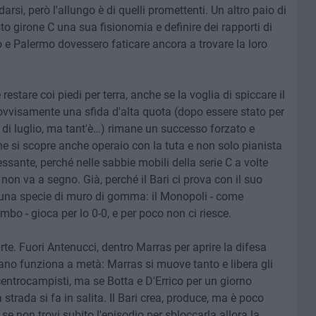
rsi, però l'allungo è di quelli promettenti. Un altro paio di
o girone C una sua fisionomia e definire dei rapporti di
o e Palermo dovessero faticare ancora a trovare la loro
stare coi piedi per terra, anche se la voglia di spiccare il
ovvisamente una sfida d'alta quota (dopo essere stato per
 di luglio, ma tant'è…) rimane un successo forzato e
he si scopre anche operaio con la tuta e non solo pianista
ssante, perché nelle sabbie mobili della serie C a volte
 non va a segno. Già, perché il Bari ci prova con il suo
'è una specie di muro di gomma: il Monopoli - come
o - gioca per lo 0-0, e per poco non ci riesce.
arte. Fuori Antenucci, dentro Marras per aprire la difesa
piano funziona a metà: Marras si muove tanto e libera gli
centrocampisti, ma se Botta e D'Errico per un giorno
strada si fa in salita. Il Bari crea, produce, ma è poco
se non trovi subito l'episodio per sbloccarla allora la