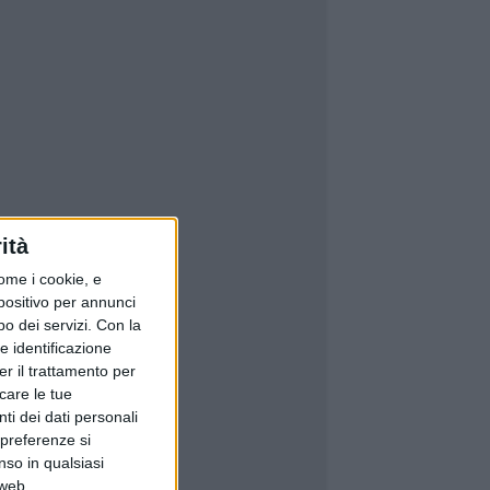
ità
ome i cookie, e
spositivo per annunci
o dei servizi.
Con la
e identificazione
er il trattamento per
icare le tue
ti dei dati personali
 preferenze si
nso in qualsiasi
 web.