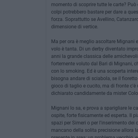
momento di scoprire tutte le carte? Può da
colpi potrebbero bastare per dare a quest
forza. Soprattutto se Avellino, Catanzar
dimensione di vertice.
Ma per ora è meglio ascoltare Mignani e re
volo è tanta. Di un derby diventato impr
anni la grande classica delle amichevoli
fortemente voluto dal Bari di Mignani, c
con lo smoking. Ed è una scoperta intere
bisogna andare di sciabola, se il fioretto
gioco di taglio e cucito, ma di fronte c
dichiarato candidamente da mister Colomb
Mignani lo sa, e prova a sparigliare le c
ospite, forte fisicamente ed esperta. Il 
spazi per Simeri o per l'inserimento dei 
mancano della solita precisione allora la 
presente in area; un problema vecchio, e 