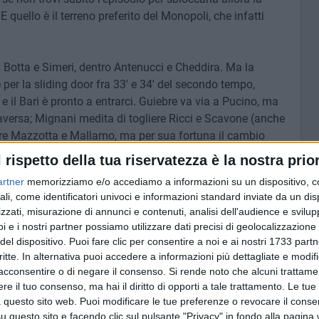
 E quello è il terreno preferito del Monopoli, che infatti
i Botta e Simeri, dentro Antenucci e Cheddira. Ma la
per la sliding door fra 33' e 34' del secondo tempo,
 e il Bari è pronto a entrarci. Guiebre va via a Pucino, ma
raversa; Mignani medita di togliere Ricci e Scavone (anche
erire Mazzotta e Mallamo, ma per sua fortuna il cambio
testa: palla in buca d'angolo, è il goal-vittoria.
l rispetto della tua riservatezza è la nostra prior
artner
memorizziamo e/o accediamo a informazioni su un dispositivo, c
 fatalisti. Può essere, ma dietro c'è tanto di più.
ali, come identificatori univoci e informazioni standard inviate da un di
 dover vincere, e non si accontenta anche quando le cose
zzati, misurazione di annunci e contenuti, analisi dell'audience e svilupp
sa una partita del genere, che con un po' di sfortuna si
i e i nostri partner possiamo utilizzare dati precisi di geolocalizzazione 
a niente: dal derby il Bari esce più forte
del dispositivo. Puoi fare clic per consentire a noi e ai nostri 1733 partn
atto che vanno vinte anche le sfide in cui non riesci a
critte. In alternativa puoi accedere a informazioni più dettagliate e modif
. Uno scatto mentale in avanti fondamentale per chi vuole
acconsentire o di negare il consenso.
Si rende noto che alcuni trattamen
e il tuo consenso, ma hai il diritto di opporti a tale trattamento. Le tue
gnani ripete come un mantra.
 questo sito web. Puoi modificare le tue preferenze o revocare il conse
questo sito e facendo clic sul pulsante "Privacy" in fondo alla pagina