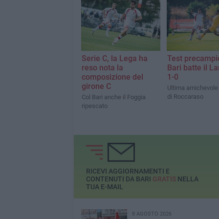
Serie C, la Lega ha
Test precampio
reso nota la
Bari batte il L
composizione del
1-0
girone C
Ultima amichevole n
di Roccaraso
Col Bari anche il Foggia
ripescato
RICEVI AGGIORNAMENTI E
CONTENUTI DA BARI
GRATIS
NELLA
TUA E-MAIL
8 AGOSTO 2026