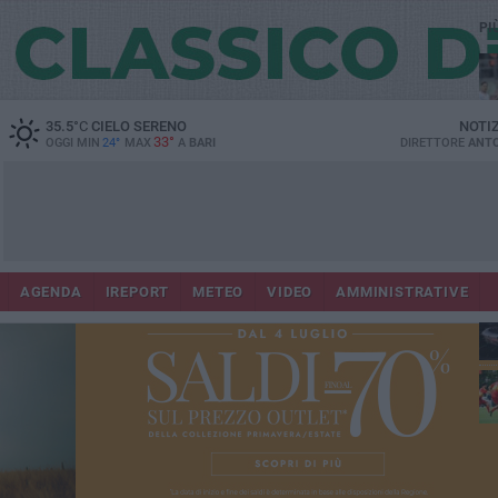
PI
35.5
°C
CIELO SERENO
NOTI
33°
OGGI MIN
24°
MAX
A
BARI
DIRETTORE
ANTO
AGENDA
IREPORT
METEO
VIDEO
AMMINISTRATIVE