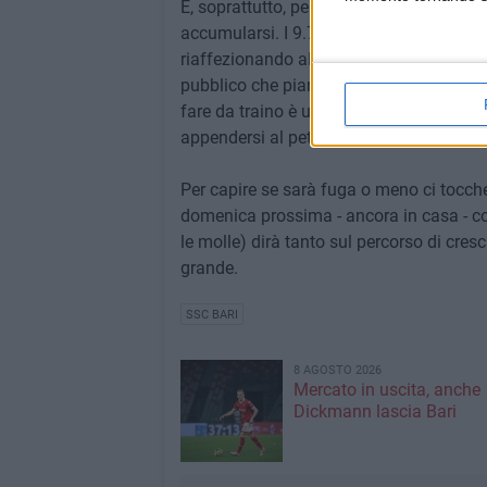
E, soprattutto, per chi non vuole disperde
accumularsi. I 9.763 di Bari-Monopoli (di
riaffezionando al Bari; non era scontato,
pubblico che pian piano sta tornando ai l
fare da traino è una bella medaglietta c
appendersi al petto.
Per capire se sarà fuga o meno ci tocche
domenica prossima - ancora in casa - con
le molle) dirà tanto sul percorso di cres
grande.
SSC BARI
8 AGOSTO 2026
Mercato in uscita, anche
Dickmann lascia Bari