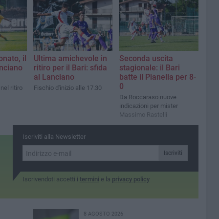
nato, il
Ultima amichevole in
Seconda uscita
anciano
ritiro per il Bari: sfida
stagionale: il Bari
al Lanciano
batte il Pianella per 8-
0
el ritiro
Fischio d'inizio alle 17.30
Da Roccaraso nuove
indicazioni per mister
Massimo Rastelli
Iscriviti alla Newsletter
Iscriviti
Iscrivendoti accetti i
termini
e la
privacy policy
8 AGOSTO 2026