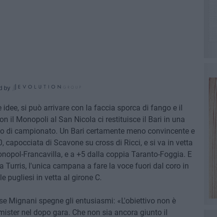
d by
e idee, si può arrivare con la faccia sporca di fango e il
 con il Monopoli al San Nicola ci restituisce il Bari in una
zio di campionato. Un Bari certamente meno convincente e
0, capocciata di Scavone su cross di Ricci, e si va in vetta
Monopol-Francavilla, e a +5 dalla coppia Taranto-Foggia. E
 Turris, l'unica campana a fare la voce fuori dal coro in
e pugliesi in vetta al girone C.
se Mignani spegne gli entusiasmi: «L'obiettivo non è
 mister nel dopo gara. Che non sia ancora giunto il