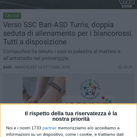
CALCIO
Verso SSC Bari-ASD Turris, doppia
seduta di allenamento per i biancorossi.
Tutti a disposizione
Cornacchini ha tenuto i suoi in palestra al mattino e
all'antistadio nel pomeriggio
BARI -
MERCOLEDÌ 10 OTTOBRE 2018
20.41
Il rispetto della tua riservatezza è la
nostra priorità
Noi e i nostri 1733
partner
memorizziamo e/o accediamo a
informazioni su un dispositivo, come i cookie, e trattiamo dati