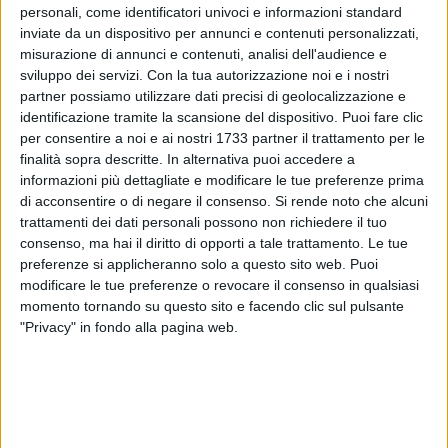
personali, come identificatori univoci e informazioni standard
inviate da un dispositivo per annunci e contenuti personalizzati,
misurazione di annunci e contenuti, analisi dell'audience e
sviluppo dei servizi.
Con la tua autorizzazione noi e i nostri
4
partner possiamo utilizzare dati precisi di geolocalizzazione e
identificazione tramite la scansione del dispositivo. Puoi fare clic
per consentire a noi e ai nostri 1733 partner il trattamento per le
finalità sopra descritte. In alternativa puoi accedere a
Continua la preparazione della SSC Bari in vista della gara di
informazioni più dettagliate e modificare le tue preferenze prima
domenica, quando al San Nicola i biancorossi ospiteranno la
di acconsentire o di negare il consenso.
Si rende noto che alcuni
ASD Turris al San Nicola per una delle gare nel calendario
trattamenti dei dati personali possono non richiedere il tuo
consenso, ma hai il diritto di opporti a tale trattamento. Le tue
della quinta giornata di Serie D, Girone I.
preferenze si applicheranno solo a questo sito web. Puoi
modificare le tue preferenze o revocare il consenso in qualsiasi
Oggi mister Giovanni Cornacchini ha tenuto i biancorossi a
momento tornando su questo sito e facendo clic sul pulsante
lavoro con una doppia seduta di allenamento. Al mattino, a
"Privacy" in fondo alla pagina web.
partire dalle 10, la squadra al completo ha svolto
potenziamento in palestra, prima di trasferirsi nel
pomeriggio, dalle 15, sul campo dell'antistadio, dove gli
effettivi a disposizione si sono concentrati su lavoro atletico,
partitelle a tema, possesso palla, pressione, più una partitella