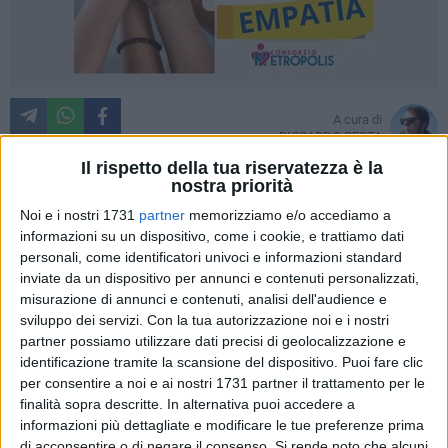
A cura di
RICCARDO RESTA
Il rispetto della tua riservatezza è la
nostra priorità
Noi e i nostri 1731
partner
memorizziamo e/o accediamo a
«La Paganese è ben allenata, ha organizzazione e prova a
informazioni su un dispositivo, come i cookie, e trattiamo dati
giocare a calcio con giocatori esperti e di categorie superiori.
personali, come identificatori univoci e informazioni standard
Ci sono ragazzi che stanno facendo bene e che danno
inviate da un dispositivo per annunci e contenuti personalizzati,
entusiasmo. Sarà difficile, ma per noi è troppo importante
misurazione di annunci e contenuti, analisi dell'audience e
dare continuità ai risultati». Così Mister Michele Mignani alla
sviluppo dei servizi.
Con la tua autorizzazione noi e i nostri
vigilia di Bari-Paganese, impegno previsto per domani sul
partner possiamo utilizzare dati precisi di geolocalizzazione e
identificazione tramite la scansione del dispositivo. Puoi fare clic
terreno amici del San Nicola.
per consentire a noi e ai nostri 1731 partner il trattamento per le
finalità sopra descritte. In alternativa puoi accedere a
«La squadra non ha raggiunto la sua massima espressione,
informazioni più dettagliate e modificare le tue preferenze prima
ogni partita è una storia a sé. Abbiamo fatto un buon inizio,
di acconsentire o di negare il consenso.
Si rende noto che alcuni