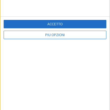
Altri contenuti a tema
ACCETTO
PIÙ OPZIONI
Caso Sibilli, Marino risponde
Coppa Italia, il Bari esordirà
al procuratore
il 16 agosto contro il
Casarano
Il DS: "Continuerò ad avere
esclusivamente col calciatore
Sfida al San Nicola per il primo turno
rapporto professionale"