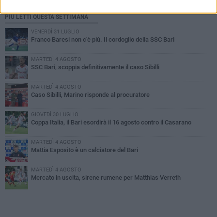
PIÙ LETTI QUESTA SETTIMANA
VENERDÌ 31 LUGLIO
Franco Baresi non c'è più. Il cordoglio della SSC Bari
MARTEDÌ 4 AGOSTO
SSC Bari, scoppia definitivamente il caso Sibilli
MARTEDÌ 4 AGOSTO
Caso Sibilli, Marino risponde al procuratore
GIOVEDÌ 30 LUGLIO
Coppa Italia, il Bari esordirà il 16 agosto contro il Casarano
MARTEDÌ 4 AGOSTO
Mattia Esposito è un calciatore del Bari
MARTEDÌ 4 AGOSTO
Mercato in uscita, sirene rumene per Matthias Verreth