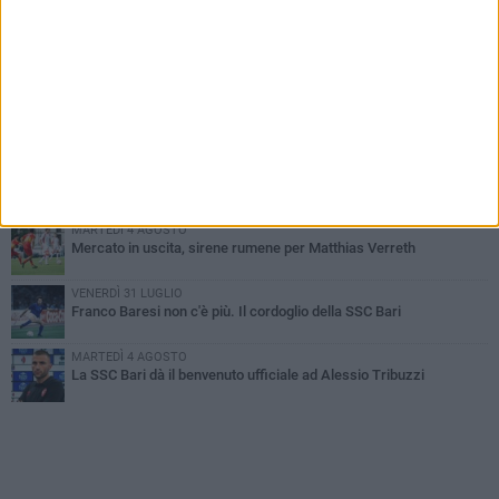
PIÙ LETTI QUESTA SETTIMANA
MARTEDÌ 4 AGOSTO
SSC Bari, scoppia definitivamente il caso Sibilli
MARTEDÌ 4 AGOSTO
Caso Sibilli, Marino risponde al procuratore
MARTEDÌ 4 AGOSTO
Mattia Esposito è un calciatore del Bari
MARTEDÌ 4 AGOSTO
Mercato in uscita, sirene rumene per Matthias Verreth
VENERDÌ 31 LUGLIO
Franco Baresi non c'è più. Il cordoglio della SSC Bari
MARTEDÌ 4 AGOSTO
La SSC Bari dà il benvenuto ufficiale ad Alessio Tribuzzi