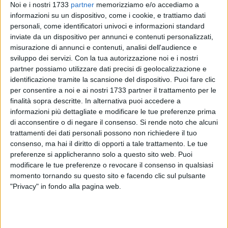
Noi e i nostri 1733
partner
memorizziamo e/o accediamo a
informazioni su un dispositivo, come i cookie, e trattiamo dati
personali, come identificatori univoci e informazioni standard
4
A cura di
inviate da un dispositivo per annunci e contenuti personalizzati,
RICCARDO RESTA
misurazione di annunci e contenuti, analisi dell'audience e
sviluppo dei servizi.
Con la tua autorizzazione noi e i nostri
partner possiamo utilizzare dati precisi di geolocalizzazione e
identificazione tramite la scansione del dispositivo. Puoi fare clic
Continua la preparazione della SSC Bari in vista della sfida
per consentire a noi e ai nostri 1733 partner il trattamento per le
interna alla Nocerina, in programma alle 14:30 di domenica
finalità sopra descritte. In alternativa puoi accedere a
2 dicembre.
informazioni più dettagliate e modificare le tue preferenze prima
di acconsentire o di negare il consenso.
Si rende noto che alcuni
trattamenti dei dati personali possono non richiedere il tuo
Oggi seduta pomeridiana all'antistadio: la squadra agli
consenso, ma hai il diritto di opporti a tale trattamento. Le tue
ordini di mister Giovanni Cornacchini ha svolto una prima
preferenze si applicheranno solo a questo sito web. Puoi
parte atletica, per poi dedicarsi alle partitelle a tema su
modificare le tue preferenze o revocare il consenso in qualsiasi
campo intero.
momento tornando su questo sito e facendo clic sul pulsante
"Privacy" in fondo alla pagina web.
Con la squadra si è allenato anche il numero arrivo, il terzino
Bianchi. Lavoro differenziato invece per Aloisi, Brienza e
Siaoulys, tutti alle prese con il recupero dai propri acciacchi.