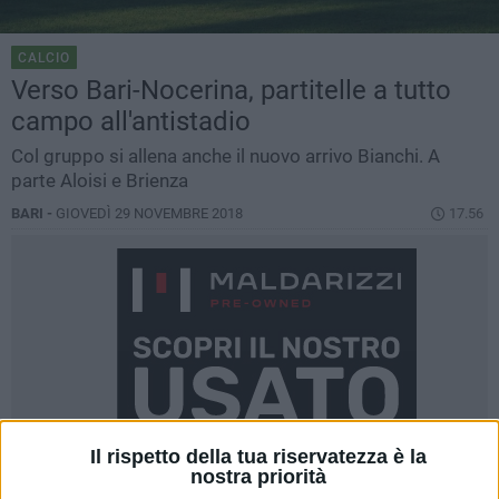
CALCIO
Verso Bari-Nocerina, partitelle a tutto
campo all'antistadio
Col gruppo si allena anche il nuovo arrivo Bianchi. A
parte Aloisi e Brienza
BARI -
GIOVEDÌ 29 NOVEMBRE 2018
17.56
Il rispetto della tua riservatezza è la
nostra priorità