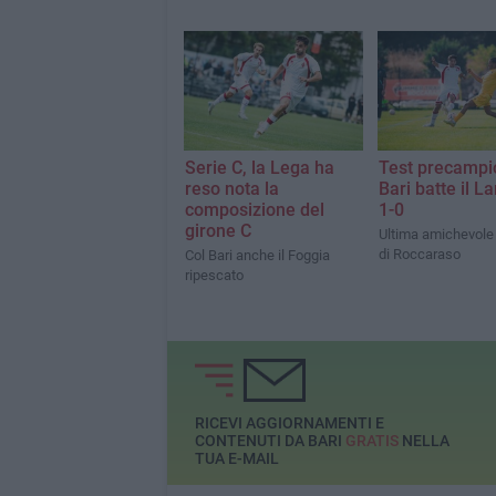
Serie C, la Lega ha
Test precampio
reso nota la
Bari batte il L
composizione del
1-0
girone C
Ultima amichevole n
di Roccaraso
Col Bari anche il Foggia
ripescato
RICEVI AGGIORNAMENTI E
CONTENUTI DA BARI
GRATIS
NELLA
TUA E-MAIL