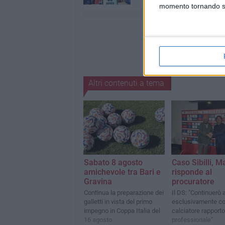
momento tornando su 
Altri contenuti a tema
Sabato 8 agosto
Caso Sibilli, M
amichevole tra Bari e
risponde al
Gravina
procuratore
Continua la preparazione dei
Il DS: "Continuerò 
galletti in vista del primo
esclusivamente co
impegno in Coppa Italia del
calciatore rapporto
16 agosto
professionale"