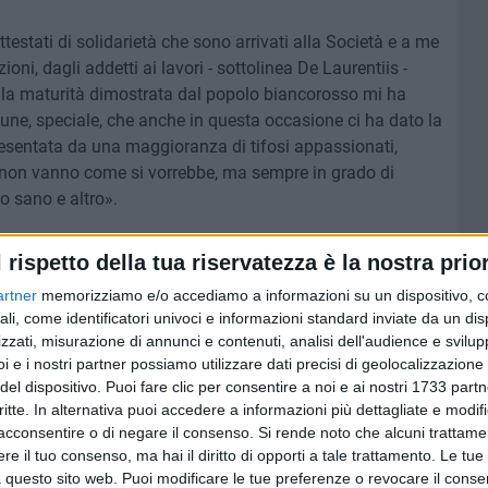
testati di solidarietà che sono arrivati alla Società e a me
uzioni, dagli addetti ai lavori - sottolinea De Laurentiis -
e la maturità dimostrata dal popolo biancorosso mi ha
mune, speciale, che anche in questa occasione ci ha dato la
esentata da una maggioranza di tifosi appassionati,
 non vanno come si vorrebbe, ma sempre in grado di
fo sano e altro».
nostro maggior stimolo per dare sempre il massimo, per
l rispetto della tua riservatezza è la nostra prior
ire fuori dal momento difficile che stiamo attraversando e
artner
memorizziamo e/o accediamo a informazioni su un dispositivo, c
ali, come identificatori univoci e informazioni standard inviate da un di
zzati, misurazione di annunci e contenuti, analisi dell'audience e svilupp
i e i nostri partner possiamo utilizzare dati precisi di geolocalizzazione 
del dispositivo. Puoi fare clic per consentire a noi e ai nostri 1733 partn
8 AGOSTO 2026
critte. In alternativa puoi accedere a informazioni più dettagliate e modif
ano ai
Mercato in uscita, anche
acconsentire o di negare il consenso.
Si rende noto che alcuni trattamen
Dickmann lascia Bari
e il tuo consenso, ma hai il diritto di opporti a tale trattamento. Le tue
 questo sito web. Puoi modificare le tue preferenze o revocare il conse