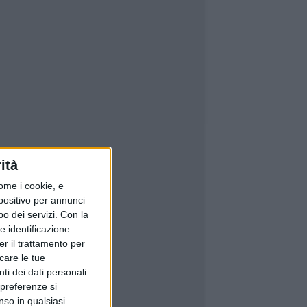
ità
ome i cookie, e
spositivo per annunci
o dei servizi.
Con la
e identificazione
er il trattamento per
icare le tue
ti dei dati personali
 preferenze si
nso in qualsiasi