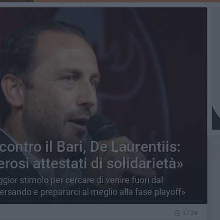
ontro il Bari, De Laurentiis:
rosi attestati di solidarietà»
gior stimolo per cercare di venire fuori dal
rsando e prepararci al meglio alla fase playoff»
17.29