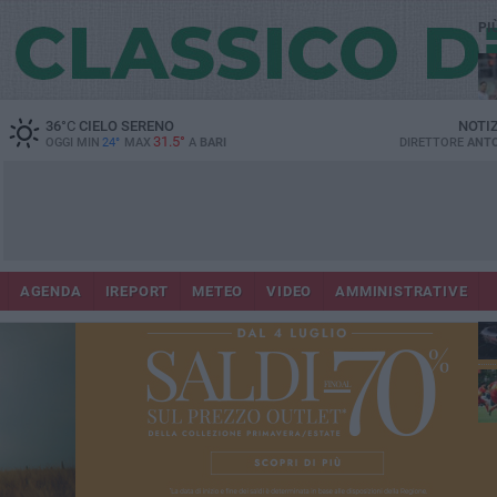
PI
36
°C
CIELO SERENO
NOTI
31.5°
OGGI MIN
24°
MAX
A
BARI
DIRETTORE
ANTO
AGENDA
IREPORT
METEO
VIDEO
AMMINISTRATIVE