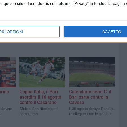
questo sito e facendo clic sul pulsante "Privacy" in fondo alla pagina
PIÙ OPZIONI
ACCETTO
arino
Coppa Italia, il Bari
Calendario serie C: il
esordirà il 16 agosto
Bari parte contro la
contro il Casarano
Cavese
ad avere
Sfida al San Nicola per il
Il 30 agosto derby a Barletta.
l
primo turno
In allegato tutte le giornate