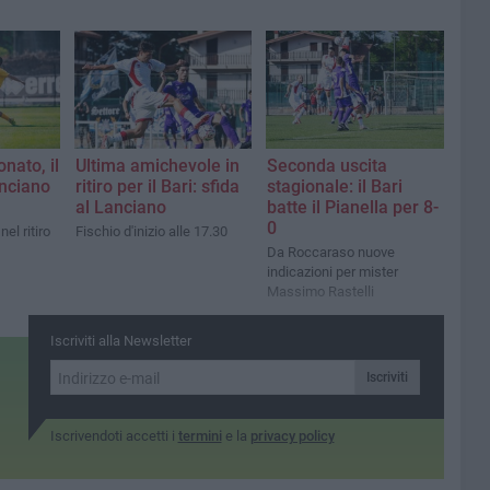
nato, il
Ultima amichevole in
Seconda uscita
anciano
ritiro per il Bari: sfida
stagionale: il Bari
al Lanciano
batte il Pianella per 8-
0
el ritiro
Fischio d'inizio alle 17.30
Da Roccaraso nuove
indicazioni per mister
Massimo Rastelli
Iscriviti alla Newsletter
Iscriviti
Iscrivendoti accetti i
termini
e la
privacy policy