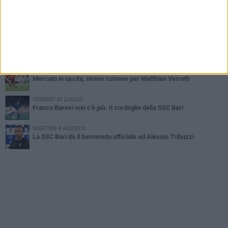
MARTEDÌ 4 AGOSTO
Caso Sibilli, Marino risponde al procuratore
MARTEDÌ 4 AGOSTO
Mattia Esposito è un calciatore del Bari
MARTEDÌ 4 AGOSTO
Mercato in uscita, sirene rumene per Matthias Verreth
VENERDÌ 31 LUGLIO
Franco Baresi non c'è più. Il cordoglio della SSC Bari
MARTEDÌ 4 AGOSTO
La SSC Bari dà il benvenuto ufficiale ad Alessio Tribuzzi