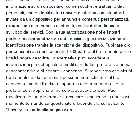
informazioni su un dispositivo, come i cookie, e trattiamo dati
personali, come identificatori univoci e informazioni standard
inviate da un dispositivo per annunci e contenuti personalizzati,
1
misurazione di annunci e contenuti, analisi dell'audience e
sviluppo dei servizi.
Con la tua autorizzazione noi e i nostri
partner possiamo utilizzare dati precisi di geolocalizzazione e
Il giudice sportivo ha commiato una giornata di squalifica
identificazione tramite la scansione del dispositivo. Puoi fare clic
per consentire a noi e ai nostri 1733 partner il trattamento per le
per il capitano del Bari Franco Brienza, espulso per somma
finalità sopra descritte. In alternativa puoi accedere a
di ammonizioni nel finale della gara interna contro l'Acireale.
informazioni più dettagliate e modificare le tue preferenze prima
di acconsentire o di negare il consenso.
Si rende noto che alcuni
Entra invece in regime di diffida Giuseppe Mattera, il
trattamenti dei dati personali possono non richiedere il tuo
difensore del Bari gravato dalla quarta ammonizione
consenso, ma hai il diritto di opporti a tale trattamento. Le tue
nell'ultima giornata di campionato.
preferenze si applicheranno solo a questo sito web. Puoi
modificare le tue preferenze o revocare il consenso in qualsiasi
momento tornando su questo sito e facendo clic sul pulsante
Dall'antistadio
"Privacy" in fondo alla pagina web.
Continua nel frattempo la preparazione della squadra in
vista della trasferta contro il Città di Messina, programmata
per domenica 3 marzo. Gli effettivi a disposizione di mister