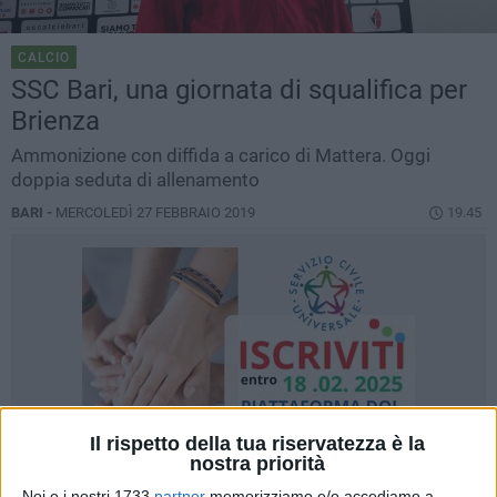
CALCIO
SSC Bari, una giornata di squalifica per
Brienza
Ammonizione con diffida a carico di Mattera. Oggi
doppia seduta di allenamento
BARI -
MERCOLEDÌ 27 FEBBRAIO 2019
19.45
Il rispetto della tua riservatezza è la
nostra priorità
Noi e i nostri 1733
partner
memorizziamo e/o accediamo a