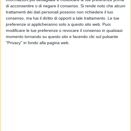
cresca ancora, s'intravedono già le enormi potenzialità della
di acconsentire o di negare il consenso.
Si rende noto che alcuni
squadra. Il Bari, grazie alle concomitanti sconfitte di
trattamenti dei dati personali possono non richiedere il tuo
Rotonda, Roccella e Troina, già in fuga al primo posto in
consenso, ma hai il diritto di opporti a tale trattamento. Le tue
preferenze si applicheranno solo a questo sito web. Puoi
classifica
a punteggio pieno.
modificare le tue preferenze o revocare il consenso in qualsiasi
momento tornando su questo sito e facendo clic sul pulsante
Squadra che vince…
"Privacy" in fondo alla pagina web.
Corncchini dà fiducia agli stessi 11 che hanno sbancato
Messina, riproponendo il suo 433. Marfella confermato in
porta a comandare la linea a quattro composta da Aloisi,
Cacioli, Mattera e D'Ignazio (preferito a Nannini). A
centrocampo è Bolzoni a dettare i tempi con Hamlili e
Langella a fargli da guardaspalle. In avanti a condurre le
offensive è Simeri, con Floriano sulla destra e Neglia
dall'altra parte, unica variazione rispetto a sette giorni fa.
Mascara risponde con uno schieramento a specchio.
Davanti al portiere Franza prendono posto Florio, Zappalà,
Di Marco e Maimone. Il metodista è Costanzo con Condorelli
e Di Stefano mezze ali. In avanti spazio a un trio tutto brio e