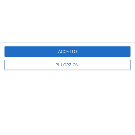
ACCETTO
PIÙ OPZIONI
Altri contenuti a tema
Caso Sibilli, Marino risponde
Coppa Italia, il Bari esordirà
al procuratore
il 16 agosto contro il