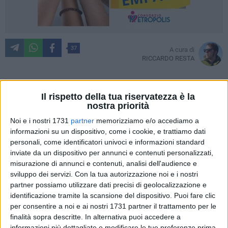
37
A cura di
RICCARDO RESTA
Il rispetto della tua riservatezza è la
Esordio interno scintillante per la SSC Bari nel campionato di
nostra priorità
Serie D. Al San Nicola la vittima sacrificale dei galletti di
Noi e i nostri 1731
partner
memorizziamo e/o accediamo a
Cornacchini è la piccola Sancatalese, formazione siciliana
informazioni su un dispositivo, come i cookie, e trattiamo dati
guidata da Giuseppe Mascara, travolta 4-1 sul terreno
personali, come identificatori univoci e informazioni standard
pugliese, davanti a 11.272 spettatori (circa una trentina gli
inviate da un dispositivo per annunci e contenuti personalizzati,
ospiti in festa) per uno scenario da categoria ben superiore.
misurazione di annunci e contenuti, analisi dell'audience e
Partita già indirizzata nel primo tempo con la doppietta di
sviluppo dei servizi.
Con la tua autorizzazione noi e i nostri
partner possiamo utilizzare dati precisi di geolocalizzazione e
Neglia assistito da Floriano, che chiude il conto nella ripresa.
identificazione tramite la scansione del dispositivo. Puoi fare clic
Inutile la rete su rigore del rossoverde Ficarrotta; nel finale
per consentire a noi e ai nostri 1731 partner il trattamento per le
l'under Piovanello ristabilisce le distanze. Per il Bari un'altra
finalità sopra descritte. In alternativa puoi accedere a
prova convincente: in attesa che la corazzata del Girone I
informazioni più dettagliate e modificare le tue preferenze prima