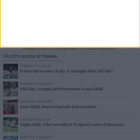
PIÙ LETTI QUESTA SETTIMANA
VENERDÌ 31 LUGLIO
Franco Baresi non c'è più. Il cordoglio della SSC Bari
MARTEDÌ 4 AGOSTO
SSC Bari, scoppia definitivamente il caso Sibilli
MARTEDÌ 4 AGOSTO
Caso Sibilli, Marino risponde al procuratore
GIOVEDÌ 30 LUGLIO
Coppa Italia, il Bari esordirà il 16 agosto contro il Casarano
MARTEDÌ 4 AGOSTO