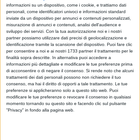
informazioni su un dispositivo, come i cookie, e trattiamo dati
personali, come identificatori univoci e informazioni standard
inviate da un dispositivo per annunci e contenuti personalizzati,
35
misurazione di annunci e contenuti, analisi dell'audience e
sviluppo dei servizi.
Con la tua autorizzazione noi e i nostri
partner possiamo utilizzare dati precisi di geolocalizzazione e
identificazione tramite la scansione del dispositivo. Puoi fare clic
Uno striscione intimidatorio contro i giocatori della SSC Bari
per consentire a noi e ai nostri 1733 partner il trattamento per le
è comparso questa mattina allo stadio San Nicola. Sopra di
finalità sopra descritte. In alternativa puoi accedere a
esso una testa di maiale mozzata sulla scritta: "Se non ci
informazioni più dettagliate e modificare le tue preferenze prima
credete questa fine farete".
di acconsentire o di negare il consenso.
Si rende noto che alcuni
trattamenti dei dati personali possono non richiedere il tuo
Non si tratterebbe di una azione messa in atto da gruppi
consenso, ma hai il diritto di opporti a tale trattamento. Le tue
organizzati. Lo striscione è stato ritrovato da agenti della
preferenze si applicheranno solo a questo sito web. Puoi
modificare le tue preferenze o revocare il consenso in qualsiasi
polizia di Stato che si trovavano in zona stadio per un
momento tornando su questo sito e facendo clic sul pulsante
pattugliamento. Il tutto è stato sequestrato e sono in corso
"Privacy" in fondo alla pagina web.
indagini per risalire agli autori del gesto.
La squadra biancorossa era stata pesantemente sconfitta a
Torre del Greco domenica scorsa, 25 aprile, ed in serata era