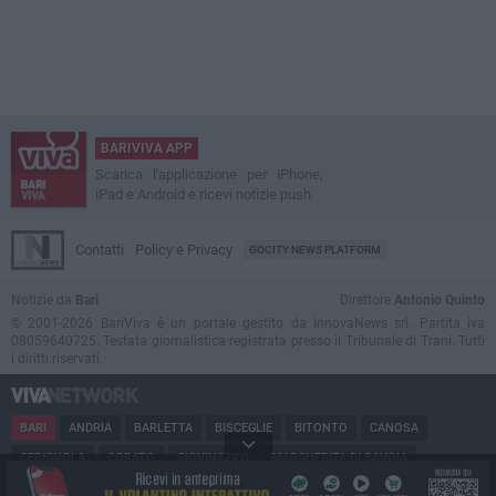
BARIVIVA APP
Scarica l'applicazione per iPhone,
iPad e Android e ricevi notizie push
Contatti
Policy e Privacy
GOCITY NEWS PLATFORM
Notizie da
Bari
Direttore
Antonio Quinto
© 2001-2026 BariViva è un portale gestito da InnovaNews srl. Partita iva
08059640725. Testata giornalistica registrata presso il Tribunale di Trani. Tutti
i diritti riservati.
BARI
ANDRIA
BARLETTA
BISCEGLIE
BITONTO
CANOSA
CERIGNOLA
CORATO
GIOVINAZZO
MARGHERITA DI SAVOIA
MINERVINO
MODUGNO
MOLFETTA
PUGLIA
RUVO