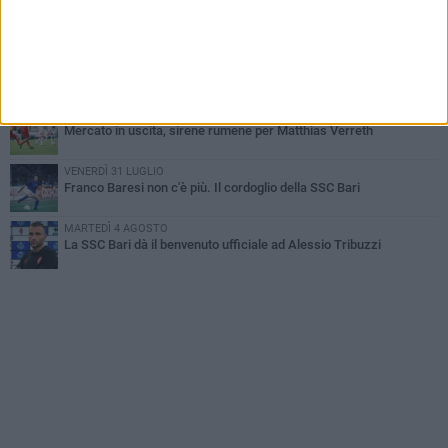
MARTEDÌ 4 AGOSTO
Caso Sibilli, Marino risponde al procuratore
MARTEDÌ 4 AGOSTO
Mattia Esposito è un calciatore del Bari
MARTEDÌ 4 AGOSTO
Mercato in uscita, sirene rumene per Matthias Verreth
VENERDÌ 31 LUGLIO
Franco Baresi non c'è più. Il cordoglio della SSC Bari
MARTEDÌ 4 AGOSTO
La SSC Bari dà il benvenuto ufficiale ad Alessio Tribuzzi