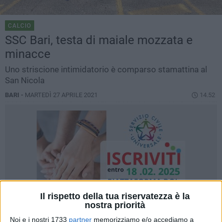
CALCIO
SSC Bari, testa di maiale mozzata e
minacce
Uno striscione intimidatorio è comparso stamattina al
San Nicola
BARI -
MARTEDÌ 27 APRILE 2021
14.52
Il rispetto della tua riservatezza è la
nostra priorità
Noi e i nostri 1733
partner
memorizziamo e/o accediamo a