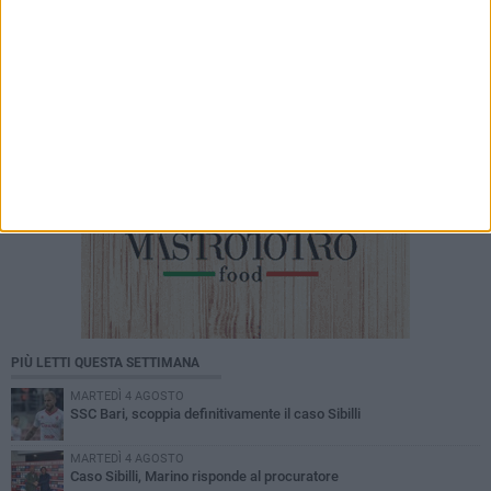
sanitarie chiedono un confronto sul futuro
degli studi professionali
PIÙ LETTI QUESTA SETTIMANA
MARTEDÌ 4 AGOSTO
SSC Bari, scoppia definitivamente il caso Sibilli
MARTEDÌ 4 AGOSTO
Caso Sibilli, Marino risponde al procuratore