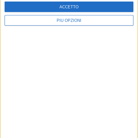
ACCETTO
PIÙ OPZIONI
Altri contenuti a tema