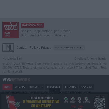
BARIVIVA APP
Scarica l'applicazione per iPhone,
iPad e Android e ricevi notizie push
Contatti
Policy e Privacy
GOCITY NEWS PLATFORM
Notizie da
Bari
Direttore
Antonio Quinto
© 2001-2026 BariViva è un portale gestito da InnovaNews srl. Partita iva
08059640725. Testata giornalistica registrata presso il Tribunale di Trani. Tutti
i diritti riservati.
BARI
ANDRIA
BARLETTA
BISCEGLIE
BITONTO
CANOSA
CERIGNOLA
CORATO
GIOVINAZZO
MARGHERITA DI SAVOIA
MINERVINO
MODUGNO
MOLFETTA
PUGLIA
RUVO
SAN FERDINANDO
SPINAZZOLA
TERLIZZI
TRANI
TRINITAPOLI