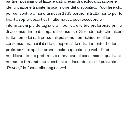
partner possiamo utilizzare dati precisi di geolocalizzazione e
Ringrazio la proprietà perché ha fatto il massimo in sede di
identificazione tramite la scansione del dispositivo. Puoi fare clic
mercato, ci ha dato la possibilità di prendere calciatori
per consentire a noi e ai nostri 1733 partner il trattamento per le
funzionali al progetto. Se gli acquisti sono giusti lo deve dire
finalità sopra descritte. In alternativa puoi accedere a
il campo; pensiamo di aver dato al mister calciatori con le
informazioni più dettagliate e modificare le tue preferenze prima
caratteristiche adatte al campionato e a ogni partita. Starà a
di acconsentire o di negare il consenso.
Si rende noto che alcuni
lui scegliere».
trattamenti dei dati personali possono non richiedere il tuo
consenso, ma hai il diritto di opporti a tale trattamento. Le tue
preferenze si applicheranno solo a questo sito web. Puoi
Sui due colpi last minute Scala aggiunge: «Awua era un
modificare le tue preferenze o revocare il consenso in qualsiasi
nostro obiettivo dall'estate, poi lo Spezia ha pensato di
momento tornando su questo sito e facendo clic sul pulsante
tenerlo. Ringrazio Angelozzi per avermi chiamato l'ultimo
"Privacy" in fondo alla pagina web.
giorno di mercato per prendere il giocatore. Conosce questo
girone, ha fatto 6 goal, ha corsa ed ha tanta fame. Ha alcune
caratteristiche che possono dare un contributo. Bianco? Non
era previsto. Abbiamo avuto 5 anni di grandi soddisfazioni a
Carpi. Quando ho capito che poteva liberarsi dal Perugia ci
siamo sentiti e con il presidente abbiamo deciso di fare
questo ulteriore sforzo. Ha la giusta personalità per dare un
contributo in fase di palleggio e di gestione della palla.
Siamo in tanti, il mister sceglierà a seconda dei momenti. Gli