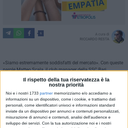
6
A cura di
RICCARDO RESTA
«Siamo estremamente soddisfatti del mercato». Con queste
parole Matteo Scala, il club manager della SSC Bari,
commenta la campagna acquisti estiva della società
Il rispetto della tua riservatezza è la
biancorossa. Un mercato quasi del tutto terminato a luglio,
nostra priorità
con le operazioni Awua e Bianco chiuse sul gong della
Noi e i nostri 1733
partner
memorizziamo e/o accediamo a
finestra: «Abbiamo avuto l'infortunio di Folorunsho e come
informazioni su un dispositivo, come i cookie, e trattiamo dati
promesso la società non si è tirata indietro, cogliendo due
personali, come identificatori univoci e informazioni standard
ottime opportunità come Awua e Bianco - continua Scala.
inviate da un dispositivo per annunci e contenuti personalizzati,
Feola e Bolzoni sono stati sostituiti, acquisendo le
misurazione di annunci e contenuti, analisi dell'audience e
sviluppo dei servizi.
Con la tua autorizzazione noi e i nostri
caratteristiche dei giocatori che mancavano a centrocampo.