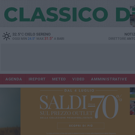
PI
32.5
°C
CIELO SERENO
NOTI
31.5°
OGGI MIN
24.5°
MAX
A
BARI
DIRETTORE
ANTO
AGENDA
IREPORT
METEO
VIDEO
AMMINISTRATIVE