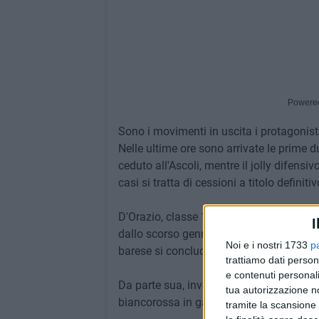
Powere
Sono i movimenti in uscita i protagonist
Nelle ultime ore sono arrivate le prime du
ceduto all'Ascoli, mentre il jolly difensi
casi si tratta di cessioni a titolo definitiv
D'Orazio, classe 1990, torna a vestire la
I
dallo scorso gennaio con la formula del p
Noi e i nostri 1733
p
barese si conclude con uno score di 15 
trattiamo dati person
e contenuti personali
Da parte sua, invece, Ciofani, classe 198
tua autorizzazione no
biancorossa in gare ufficiali, con un botti
tramite la scansione 