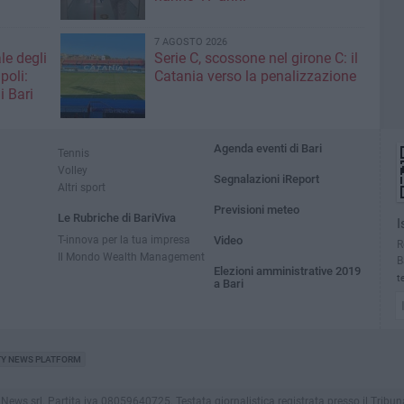
7 AGOSTO 2026
le degli
Serie C, scossone nel girone C: il
poli:
Catania verso la penalizzazione
i Bari
Agenda eventi di Bari
Tennis
Volley
Segnalazioni iReport
Altri sport
Previsioni meteo
Le Rubriche di BariViva
I
T-innova per la tua impresa
Video
R
Il Mondo Wealth Management
B
Elezioni amministrative 2019
t
a Bari
TY NEWS PLATFORM
s srl. Partita iva 08059640725. Testata giornalistica registrata presso il Tribunale di