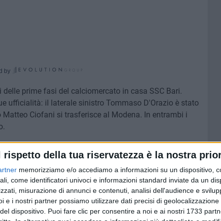
d by
i delle prime fasi del calciomercato in casa SSC Bari.
e ufficialità: il laterale sinistro Tommaso D'Orazio è stato
vo Matteo Ciofani si trasferisce al Modena. In entrambi i
o.
 maglia bianconera dell'Ascoli, squadra in cui ha militato
l rispetto della tua riservatezza è la nostra prior
restito proprio dal club biancorosso; per lui l'avventura
artner
memorizziamo e/o accediamo a informazioni su un dispositivo, c
presenze e una rete.
ali, come identificatori univoci e informazioni standard inviate da un di
zzati, misurazione di annunci e contenuti, analisi dell'audience e svilupp
8, lascia Bari dopo aver vestito per 33 volte la maglia
i e i nostri partner possiamo utilizzare dati precisi di geolocalizzazione 
no personale di tre reti.
del dispositivo. Puoi fare clic per consentire a noi e ai nostri 1733 partn