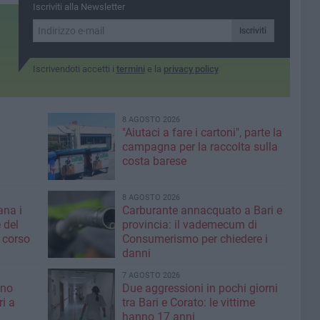
Iscriviti alla Newsletter
Iscriviti
Iscrivendoti accetti i
termini
e la
privacy policy
8 AGOSTO 2026
"Aiutaci a fare i cartoni", parte la
campagna per la raccolta sulla
costa barese
8 AGOSTO 2026
ana i
Carburante annacquato a Bari e
 del
provincia: il vademecum di
 corso
Consumerismo per chiedere i
danni
7 AGOSTO 2026
ino
Due aggressioni in pochi giorni
ri a
tra Bari e Corato: le vittime
hanno 17 anni