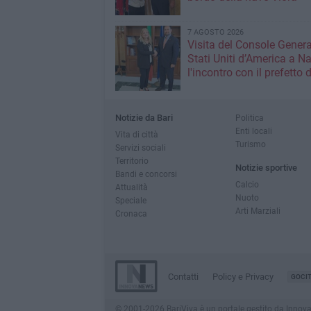
7 AGOSTO 2026
Visita del Console Genera
Stati Uniti d’America a Na
l'incontro con il prefetto d
Notizie da Bari
Politica
Enti locali
Vita di città
Turismo
Servizi sociali
Territorio
Notizie sportive
Bandi e concorsi
Calcio
Attualità
Nuoto
Speciale
Arti Marziali
Cronaca
Contatti
Policy e Privacy
GOCI
© 2001-2026 BariViva è un portale gestito da InnovaNew