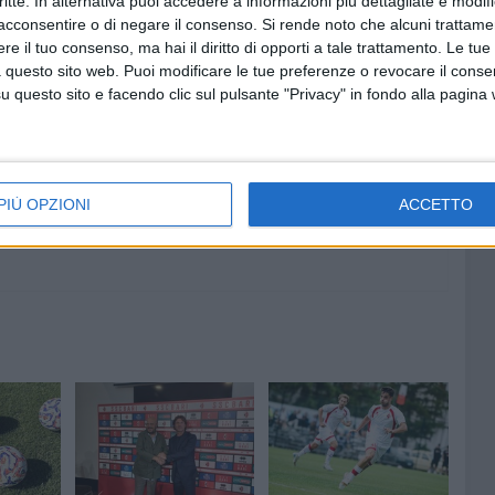
critte. In alternativa puoi accedere a informazioni più dettagliate e modif
acconsentire o di negare il consenso.
Si rende noto che alcuni trattamen
e il tuo consenso, ma hai il diritto di opporti a tale trattamento. Le tue
 questo sito web. Puoi modificare le tue preferenze o revocare il conse
8 AGOSTO 2026
questo sito e facendo clic sul pulsante "Privacy" in fondo alla pagina
finisce
Gomez e Butic si presentano ai
baresi
PIÙ OPZIONI
ACCETTO