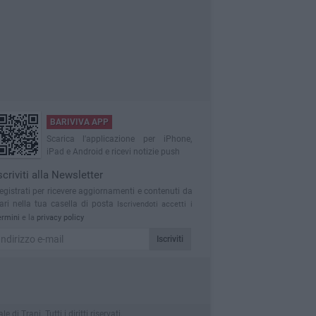
BARIVIVA APP
Scarica l'applicazione per iPhone,
iPad e Android e ricevi notizie push
scriviti alla Newsletter
egistrati per ricevere aggiornamenti e contenuti da
ari nella tua casella di posta
Iscrivendoti accetti i
ermini
e la
privacy policy
Iscriviti
 Trani. Tutti i diritti riservati.