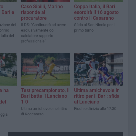
to
Caso Sibilli, Marino
Coppa Italia, il Bari
 Bari e
risponde al
esordirà il 16 agosto
procuratore
contro il Casarano
azione dei
Il DS: "Continuerò ad avere
Sfida al San Nicola per il
 primo
esclusivamente col
primo turno
talia del
calciatore rapporto
professionale"
ga ha
Test precampionato, il
Ultima amichevole in
Bari batte il Lanciano
ritiro per il Bari: sfida
del
1-0
al Lanciano
Ultima amichevole nel ritiro
Fischio d'inizio alle 17.30
di Roccaraso
oggia