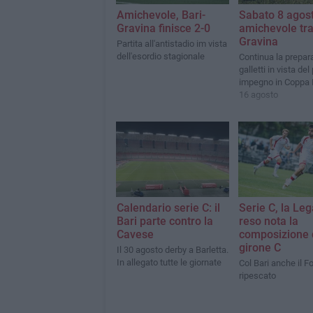
Amichevole, Bari-
Sabato 8 agos
Gravina finisce 2-0
amichevole tra
Gravina
Partita all'antistadio im vista
dell'esordio stagionale
Continua la prepar
galletti in vista del
impegno in Coppa I
16 agosto
Calendario serie C: il
Serie C, la Le
Bari parte contro la
reso nota la
Cavese
composizione 
girone C
Il 30 agosto derby a Barletta.
In allegato tutte le giornate
Col Bari anche il F
ripescato