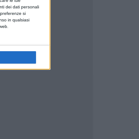
icare le tue
ti dei dati personali
 preferenze si
nso in qualsiasi
 web.