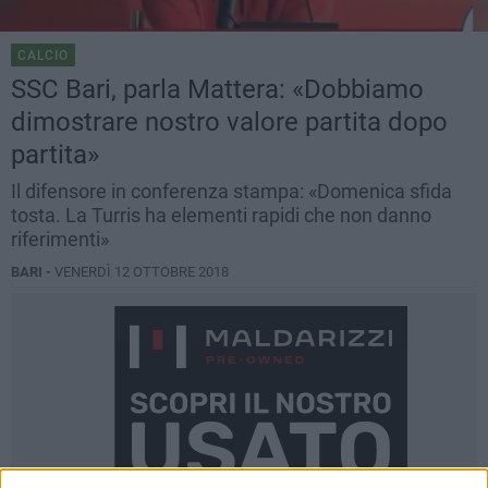
CALCIO
SSC Bari, parla Mattera: «Dobbiamo
dimostrare nostro valore partita dopo
partita»
Il difensore in conferenza stampa: «Domenica sfida
tosta. La Turris ha elementi rapidi che non danno
riferimenti»
BARI -
VENERDÌ 12 OTTOBRE 2018