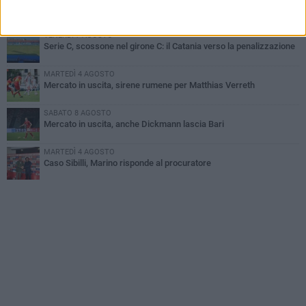
Sabato 8 agosto amichevole tra Bari e Gravina
VENERDÌ 7 AGOSTO
Serie C, scossone nel girone C: il Catania verso la penalizzazione
MARTEDÌ 4 AGOSTO
Mercato in uscita, sirene rumene per Matthias Verreth
SABATO 8 AGOSTO
Mercato in uscita, anche Dickmann lascia Bari
MARTEDÌ 4 AGOSTO
Caso Sibilli, Marino risponde al procuratore