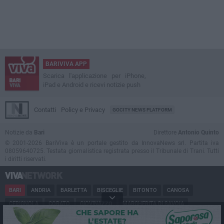
BARIVIVA APP
Scarica l'applicazione per iPhone,
iPad e Android e ricevi notizie push
Contatti
Policy e Privacy
GOCITY NEWS PLATFORM
Notizie da
Bari
Direttore
Antonio Quinto
© 2001-2026 BariViva è un portale gestito da InnovaNews srl. Partita iva
08059640725. Testata giornalistica registrata presso il Tribunale di Trani. Tutti
i diritti riservati.
BARI
ANDRIA
BARLETTA
BISCEGLIE
BITONTO
CANOSA
CERIGNOLA
CORATO
GIOVINAZZO
MARGHERITA DI SAVOIA
MINERVINO
MODUGNO
MOLFETTA
PUGLIA
RUVO