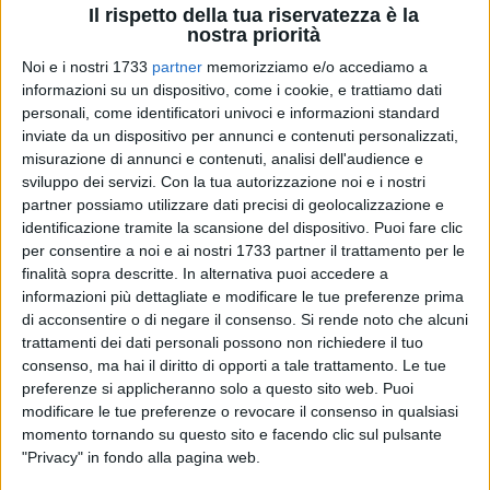
Il rispetto della tua riservatezza è la
nostra priorità
Noi e i nostri 1733
partner
memorizziamo e/o accediamo a
informazioni su un dispositivo, come i cookie, e trattiamo dati
personali, come identificatori univoci e informazioni standard
inviate da un dispositivo per annunci e contenuti personalizzati,
2
misurazione di annunci e contenuti, analisi dell'audience e
sviluppo dei servizi.
Con la tua autorizzazione noi e i nostri
partner possiamo utilizzare dati precisi di geolocalizzazione e
Un veterano nel cuore della difesa del Bari. Giuseppe Mattera
identificazione tramite la scansione del dispositivo. Puoi fare clic
è uno degli elementi più esperti nella rosa a disposizione di
per consentire a noi e ai nostri 1733 partner il trattamento per le
Cornacchini, una pedina di sicuro affidamento e un leader
finalità sopra descritte. In alternativa puoi accedere a
informazioni più dettagliate e modificare le tue preferenze prima
morale della squadra. Ieri il difensore napoletano si è
di acconsentire o di negare il consenso.
Si rende noto che alcuni
presentato ieri in conferenza stampa, dopo il goal dello 0-3
trattamenti dei dati personali possono non richiedere il tuo
realizzato a Barcellona Pozzo di Gotto contro l'Igea Virtus:
consenso, ma hai il diritto di opporti a tale trattamento. Le tue
«Sono stato molto felice per la rete che ho fatto, ma la cosa
preferenze si applicheranno solo a questo sito web. Puoi
più importante è che vada bene la squadra - dice Mattera.
modificare le tue preferenze o revocare il consenso in qualsiasi
Penso prima alla squadra e poi al personale. Non segnavo
momento tornando su questo sito e facendo clic sul pulsante
da un annetto, da Matera- Messina, ma non sono mai stato
"Privacy" in fondo alla pagina web.
uno che ha il vizio del gol anche se per un difensore è