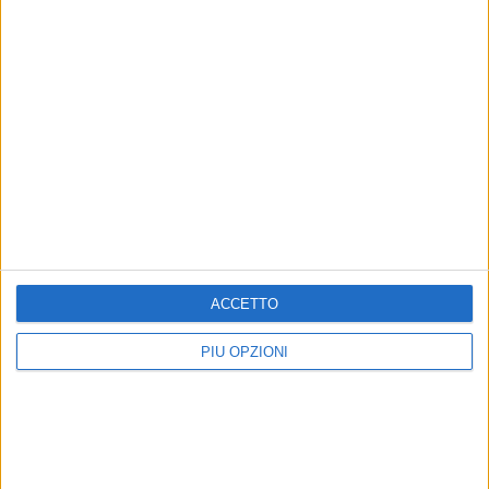
sul lungomare Cristoforo Colombo
ACCETTO
PIÙ OPZIONI