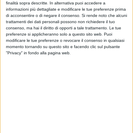
finalità sopra descritte. In alternativa puoi accedere a
informazioni più dettagliate e modificare le tue preferenze prima
De Laurentiis aggiunge: «Auteri è tornato con voglia di
di acconsentire o di negare il consenso.
Si rende noto che alcuni
vincere, sa di avere a disposizione una grande squadra. Gli
trattamenti dei dati personali possono non richiedere il tuo
auguro di prepararsi a fare una
guerra
. Siamo pronti a
consenso, ma hai il diritto di opporti a tale trattamento. Le tue
combattere fino alla fine,
nessuno ci ha levato la serie B
. Ho
preferenze si applicheranno solo a questo sito web. Puoi
fatto questo discorso a mister e calciatori: siamo una
modificare le tue preferenze o revocare il consenso in qualsiasi
squadra importante, chi ci affronta ha paura. Dobbiamo
momento tornando su questo sito e facendo clic sul pulsante
"Privacy" in fondo alla pagina web.
essere lucidi e impostati con un gioco semplice, ai playoff
saranno finali all'ultimo sangue. Lotteremo fino alla fine, poi
tireremo le somme e
risponderò delle mie responsabilità
.
Rappresentiamo una piazza importantissima, una fede;
siamo qui con voglia, determinazione e investimenti».
Il mister racconta i primi giorni del suo periodo "bis" sulla
panchina della SSC Bari: «Ho trovato una squadra
"pessimista", ma è normale – spiega Auteri. Dopo qualche
allenamento è
tornata la positività
, siamo tornati a fare
quello che sapevamo. Ho trovato disponibilità in una
squadra che ha qualità. I moduli dipendono dai giocatori che