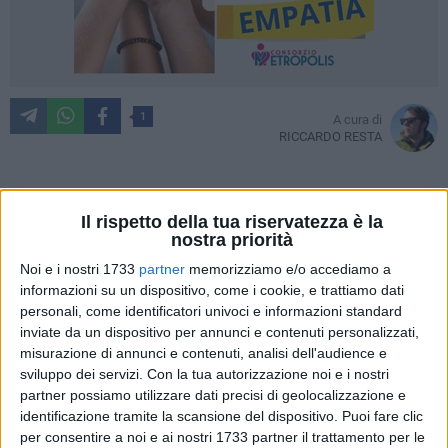
1
A cura di
RICCARDO RESTA
«La società è sempre presente, ci tenevo a metterci la faccia.
Il rispetto della tua riservatezza è la
nostra priorità
Ringrazio
Carrera
e il suo staff per l'impegno dimostrato
fino all'ultima partita. Il calcio è fatto di numeri, che hanno
Noi e i nostri 1733
partner
memorizziamo e/o accediamo a
informazioni su un dispositivo, come i cookie, e trattiamo dati
imposto una
scelta non facile
. Siamo determinati ad arrivare
personali, come identificatori univoci e informazioni standard
al
migliore risultato
, questo ci ha portato a voltare pagina».
inviate da un dispositivo per annunci e contenuti personalizzati,
Le parole sono di Luigi De Laurentiis, intervenuto nella
misurazione di annunci e contenuti, analisi dell'audience e
conferenza stampa alla viglia di Turris-Bari, partita che farà
sviluppo dei servizi.
Con la tua autorizzazione noi e i nostri
da sfondo al ritorno di Gaetano
Auteri
sulla panchina dei
partner possiamo utilizzare dati precisi di geolocalizzazione e
biancorossi dopo l'allontanamento di Massimo Carrera e il
identificazione tramite la scansione del dispositivo. Puoi fare clic
richiamo del precedente allenatore.
per consentire a noi e ai nostri 1733 partner il trattamento per le