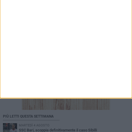
6 AGOSTO 2026
Bimba di 6 anni precipita dalla finestra di casa:
è grave al Policlinico di Bari
PIÙ LETTI QUESTA SETTIMANA
MARTEDÌ 4 AGOSTO
SSC Bari, scoppia definitivamente il caso Sibilli