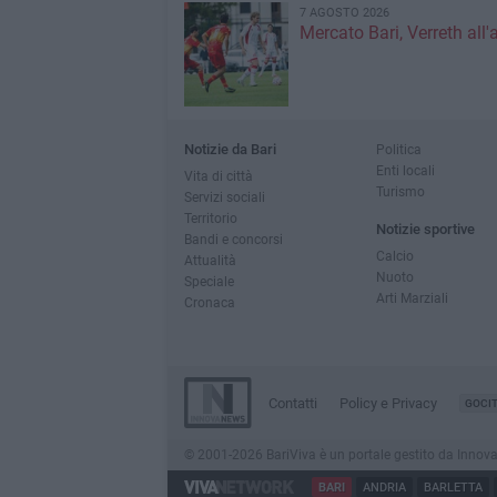
7 AGOSTO 2026
Mercato Bari, Verreth all'
Notizie da Bari
Politica
Enti locali
Vita di città
Turismo
Servizi sociali
Territorio
Notizie sportive
Bandi e concorsi
Calcio
Attualità
Nuoto
Speciale
Arti Marziali
Cronaca
Contatti
Policy e Privacy
GOCI
© 2001-2026 BariViva è un portale gestito da InnovaNew
BARI
ANDRIA
BARLETTA