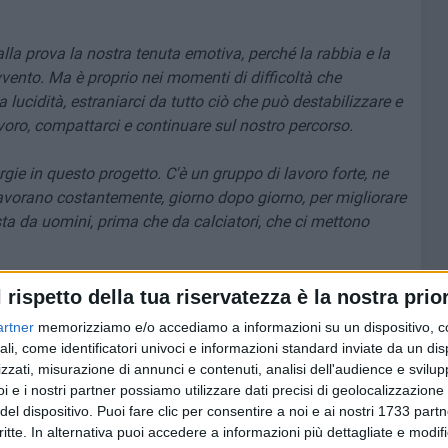
la prova la nostra tenuta emotiva, perché la rabbia e la
vvento. Ma è proprio nei momenti di difficoltà che
 lucidità, estraniarci da tutto ciò che può destabilizzare e
oro, compattarci e continuare sul nostro percorso.
gie in questo progetto. C'è un gruppo di lavoro forte, ne
 lavorano costantemente, giorno dopo giorno, per migliorare
ta da uomini, prima che da calciatori, che ci mettono
Vuol dire che ci impegneremo e lavoreremo ancora di più,
l rispetto della tua riservatezza è la nostra prior
 nel nostro stile. E perché abbiamo una città intera che ci
artner
memorizziamo e/o accediamo a informazioni su un dispositivo, c
ali, come identificatori univoci e informazioni standard inviate da un di
oggi. Continueremo, senza sosta: il nostro obiettivo non è
zzati, misurazione di annunci e contenuti, analisi dell'audience e svilupp
i e i nostri partner possiamo utilizzare dati precisi di geolocalizzazione 
del dispositivo. Puoi fare clic per consentire a noi e ai nostri 1733 partn
critte. In alternativa puoi accedere a informazioni più dettagliate e modif