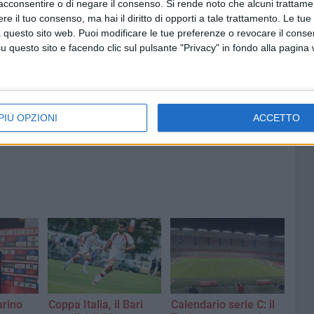
acconsentire o di negare il consenso.
Si rende noto che alcuni trattamen
e il tuo consenso, ma hai il diritto di opporti a tale trattamento. Le tue
8 AGOSTO 2026
 questo sito web. Puoi modificare le tue preferenze o revocare il conse
"Aiutaci a fare i cartoni", parte la
questo sito e facendo clic sul pulsante "Privacy" in fondo alla pagina
campagna per la raccolta sulla
costa barese
PIÙ OPZIONI
ACCETTO
arino
Coppa Italia, il Bari
Calendario serie C: il