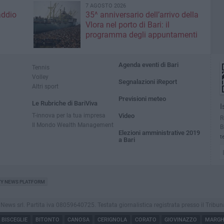
7 AGOSTO 2026
addio
35^ anniversario dell’arrivo della
Vlora nel porto di Bari: il
programma degli appuntamenti
Agenda eventi di Bari
Tennis
Volley
Segnalazioni iReport
Altri sport
Previsioni meteo
Le Rubriche di BariViva
I
T-innova per la tua impresa
Video
R
Il Mondo Wealth Management
B
Elezioni amministrative 2019
t
a Bari
TY NEWS PLATFORM
s srl. Partita iva 08059640725. Testata giornalistica registrata presso il Tribunale di
BISCEGLIE
BITONTO
CANOSA
CERIGNOLA
CORATO
GIOVINAZZO
MARGHE