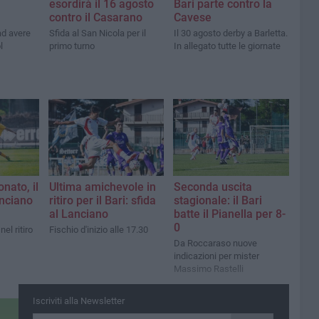
esordirà il 16 agosto
Bari parte contro la
contro il Casarano
Cavese
ad avere
Sfida al San Nicola per il
Il 30 agosto derby a Barletta.
l
primo turno
In allegato tutte le giornate
nato, il
Ultima amichevole in
Seconda uscita
anciano
ritiro per il Bari: sfida
stagionale: il Bari
al Lanciano
batte il Pianella per 8-
0
el ritiro
Fischio d'inizio alle 17.30
Da Roccaraso nuove
indicazioni per mister
Massimo Rastelli
Iscriviti alla Newsletter