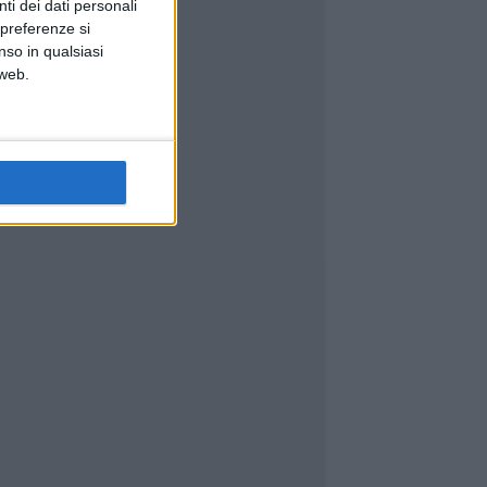
ti dei dati personali
 preferenze si
nso in qualsiasi
 web.