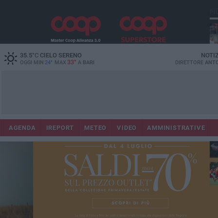
PI
35.5
°C
CIELO SERENO
NOTI
33°
OGGI MIN
24°
MAX
A
BARI
DIRETTORE
ANTO
AGENDA
IREPORT
METEO
VIDEO
AMMINISTRATIVE