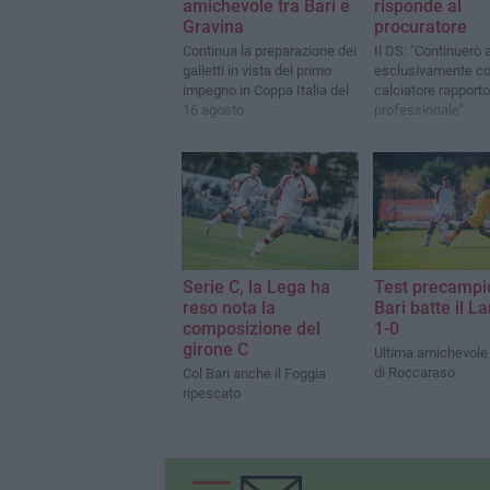
amichevole tra Bari e
risponde al
Gravina
procuratore
Continua la preparazione dei
Il DS: "Continuerò 
galletti in vista del primo
esclusivamente co
impegno in Coppa Italia del
calciatore rapporto
16 agosto
professionale"
Serie C, la Lega ha
Test precampio
reso nota la
Bari batte il L
composizione del
1-0
girone C
Ultima amichevole n
di Roccaraso
Col Bari anche il Foggia
ripescato