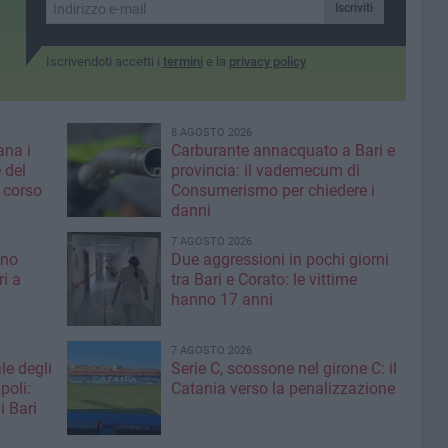
Iscriviti
Iscrivendoti accetti i
termini
e la
privacy policy
8 AGOSTO 2026
ana i
Carburante annacquato a Bari e
 del
provincia: il vademecum di
 corso
Consumerismo per chiedere i
danni
7 AGOSTO 2026
ino
Due aggressioni in pochi giorni
ri a
tra Bari e Corato: le vittime
hanno 17 anni
7 AGOSTO 2026
le degli
Serie C, scossone nel girone C: il
poli:
Catania verso la penalizzazione
i Bari