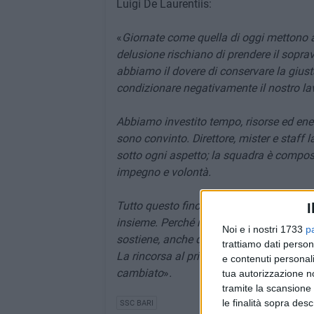
Luigi De Laurentiis:
«
Giornate come quella di oggi mettono al
delusione rischiano di prendere il sopra
abbiamo il dovere di conservare la giusta
condizionare negativamente il nostro lav
Abbiamo investito tempo, risorse ed ener
sono convinto. Direttore, mister e staff
sotto ogni aspetto; la squadra è compos
impegno e volontà.
Tutto questo fino a ora non è bastato. 
I
insieme. Perché non si molla nulla; non è
Noi e i nostri 1733
p
sostiene, anche quando ci critica.
trattiamo dati person
La rincorsa al primo posto non si ferma 
e contenuti personali
cambiato
»
.
tua autorizzazione no
tramite la scansione 
le finalità sopra des
SSC BARI