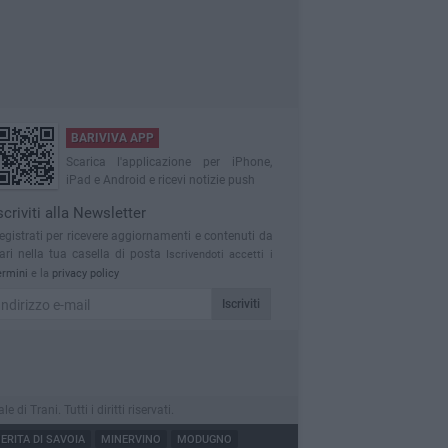
BARIVIVA APP
Scarica l'applicazione per iPhone,
iPad e Android e ricevi notizie push
scriviti alla Newsletter
egistrati per ricevere aggiornamenti e contenuti da
ari nella tua casella di posta
Iscrivendoti accetti i
ermini
e la
privacy policy
Iscriviti
 Trani. Tutti i diritti riservati.
RITA DI SAVOIA
MINERVINO
MODUGNO