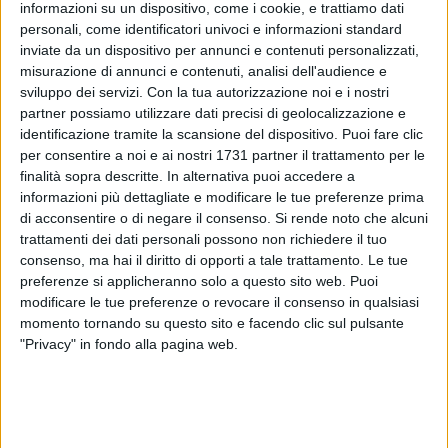
informazioni su un dispositivo, come i cookie, e trattiamo dati
personali, come identificatori univoci e informazioni standard
inviate da un dispositivo per annunci e contenuti personalizzati,
29
misurazione di annunci e contenuti, analisi dell'audience e
sviluppo dei servizi.
Con la tua autorizzazione noi e i nostri
partner possiamo utilizzare dati precisi di geolocalizzazione e
identificazione tramite la scansione del dispositivo. Puoi fare clic
La SSC Bari svela le nuove divise da gioco che indosseranno
per consentire a noi e ai nostri 1731 partner il trattamento per le
i calciatori biancorossi. L'evento di presentazione di terrà
finalità sopra descritte. In alternativa puoi accedere a
giovedì 14 marzo al Teatro Forma in via Fanelli alle 10:30.
informazioni più dettagliate e modificare le tue preferenze prima
di acconsentire o di negare il consenso.
Si rende noto che alcuni
trattamenti dei dati personali possono non richiedere il tuo
Attesa crescente fra i tifosi per scoprire quali saranno le
consenso, ma hai il diritto di opporti a tale trattamento. Le tue
novità sulle maglie che indosseranno i propri beniamini. La
preferenze si applicheranno solo a questo sito web. Puoi
società ha indetto un'estrazione per 40 fortunati abbonati
modificare le tue preferenze o revocare il consenso in qualsiasi
più 10 semplici possessori di SSC Bari Fan card che
momento tornando su questo sito e facendo clic sul pulsante
potranno assistere alla cerimonia di presentazione. Basta
"Privacy" in fondo alla pagina web.
registrare sul sito
www.sscalciobari.it
il numero della propria
Fan card; i nomi dei vincitori verranno sorteggiati mercoledì
13 marzo alle ore 15.