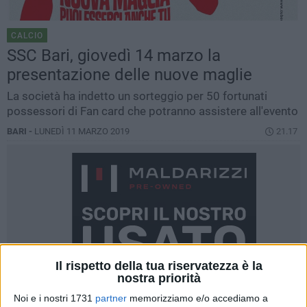
CALCIO
SSC Bari, giovedì 14 marzo la
presentazione delle nuove maglie
La società ha indetto un sorteggio per 50 fortunati
possessori di Fan card che potranno assistere all'evento
BARI -
LUNEDÌ 11 MARZO 2019
21.17
Il rispetto della tua riservatezza è la
nostra priorità
Noi e i nostri 1731
partner
memorizziamo e/o accediamo a