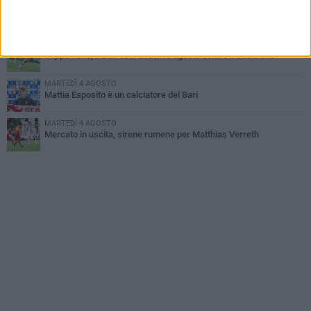
MARTEDÌ 4 AGOSTO
Caso Sibilli, Marino risponde al procuratore
GIOVEDÌ 30 LUGLIO
Coppa Italia, il Bari esordirà il 16 agosto contro il Casarano
MARTEDÌ 4 AGOSTO
Mattia Esposito è un calciatore del Bari
MARTEDÌ 4 AGOSTO
Mercato in uscita, sirene rumene per Matthias Verreth