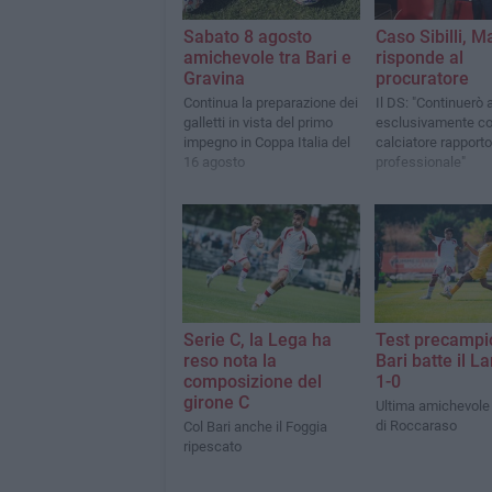
Sabato 8 agosto
Caso Sibilli, M
amichevole tra Bari e
risponde al
Gravina
procuratore
Continua la preparazione dei
Il DS: "Continuerò 
galletti in vista del primo
esclusivamente co
impegno in Coppa Italia del
calciatore rapporto
16 agosto
professionale"
Serie C, la Lega ha
Test precampio
reso nota la
Bari batte il L
composizione del
1-0
girone C
Ultima amichevole n
di Roccaraso
Col Bari anche il Foggia
ripescato