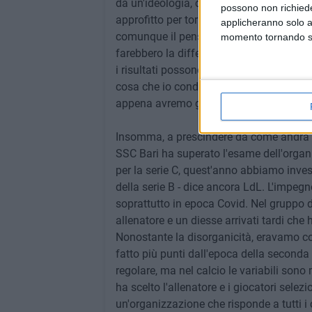
da un'ideologia, cercano un'identità che
possono non richieder
approfitto per tornare allo stadio, se no
applicheranno solo a
comunque il pensiero delle tifoserie ma
momento tornando su 
farebbero la differenza in campo. Già d
i risultati possono aiutarci. Ciò che repu
cosa che io condanno e che non rapprese
appena avremo garanzie sulle riaperture
Insomma, a prescindere da come andrà a 
SSC Bari ha superato l'esame dell'organi
per la serie C, quest'anno abbiamo invest
della serie B - dice ancora LdL. L'impeg
soprattutto in epoca Covid. Nel gruppo d
allenatore e un diesse arrivati tardi ch
Nonostante la disorganicità, eravamo co
fatto più punti dall'epoca della seconda
regolare, ma nel calcio le variabili sono
ha scelto l'allenatore e i giocatori selezi
un'organizzazione che risponde a tutti i c