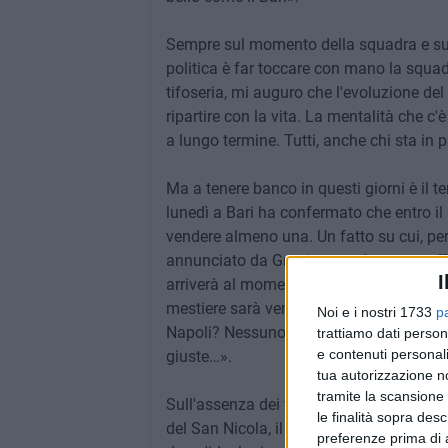
Sempre sul momento della squadra e sul
politica è far toccare con mano la squadr
tifoseria, mi auguro che l'evoluzione del
ripartire con la vita. La mentalità che c
a lungo termine. Tutti, anche chi sta in 
Ma a tenere banco in questi giorni è il t
lunedì a Bari ha confermato che entro il
vendere almeno una. Un fatto su cui, per
annunciato da Gravina non è ancora uffi
I
arriverà al momento di dover trovare un c
mestiere sarà venderlo al migliore acquir
Noi e i nostri 1733
p
Napoli? Nessuno dice che non arrivi un c
trattiamo dati person
e contenuti personali
giuste…».
tua autorizzazione no
tramite la scansione 
Sull'assenza dei tifosi organizzati allo s
le finalità sopra des
del San Nicola, il numero uno del club b
preferenze prima di 