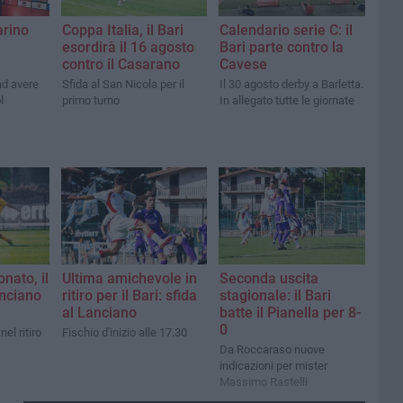
arino
Coppa Italia, il Bari
Calendario serie C: il
esordirà il 16 agosto
Bari parte contro la
contro il Casarano
Cavese
ad avere
Sfida al San Nicola per il
Il 30 agosto derby a Barletta.
l
primo turno
In allegato tutte le giornate
nato, il
Ultima amichevole in
Seconda uscita
anciano
ritiro per il Bari: sfida
stagionale: il Bari
al Lanciano
batte il Pianella per 8-
0
el ritiro
Fischio d'inizio alle 17.30
Da Roccaraso nuove
indicazioni per mister
Massimo Rastelli