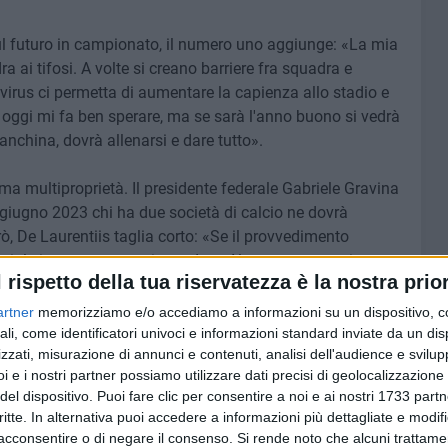
 futuro in campionato, il numero uno aggiunge: «La mia
a ai tifosi. A volte si creano barriere fra squadra e
 virus ci permetta di aumentare la capienza allo stadio e
'è oggi mi fa ben sperare, ma se sarà l'anno buono si vedrà
panchina, dovrà allenarsi e dare tutto».
ema multiproprietà. Il presidente federale Gabriele Gravina
 giugno 2023 chi ha due società di calcio ne dovrà
ò, De Laurentiis taglia corto: «Se il provvedimento
ciale io non so cosa rispondere. Al momento, se si
l rispetto della tua riservatezza è la nostra prior
ompratore significherà che il Bari sarà in A e il nostro
ente. Il problema non è dei tifosi ma solo mio. Vendere il
artner
memorizziamo e/o accediamo a informazioni su un dispositivo, c
inese, un americano o un fondo. Se si trovano le cifre
ali, come identificatori univoci e informazioni standard inviate da un di
zzati, misurazione di annunci e contenuti, analisi dell'audience e svilupp
i e i nostri partner possiamo utilizzare dati precisi di geolocalizzazione 
del dispositivo. Puoi fare clic per consentire a noi e ai nostri 1733 partn
tadio e sulle poche presenze registrate finora sugli spalti
critte. In alternativa puoi accedere a informazioni più dettagliate e modif
iancorosso spiega: «I gruppi organizzati sono governati
acconsentire o di negare il consenso.
Si rende noto che alcuni trattamen