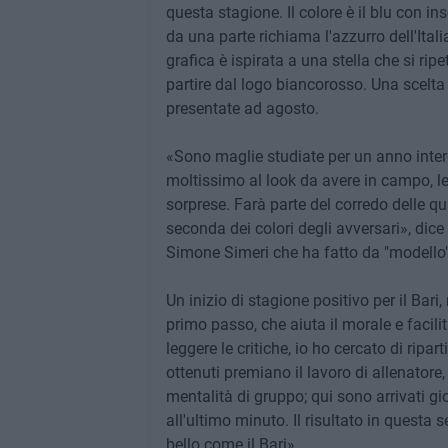
questa stagione. Il colore è il blu con in
da una parte richiama l'azzurro dell'Italia
grafica è ispirata a una stella che si ri
partire dal logo biancorosso. Una scelta 
presentate ad agosto.
«Sono maglie studiate per un anno inter
moltissimo al look da avere in campo, le
sorprese. Farà parte del corredo delle q
seconda dei colori degli avversari», dice
Simone Simeri che ha fatto da "modello"
Un inizio di stagione positivo per il Bar
primo passo, che aiuta il morale e facilita
leggere le critiche, io ho cercato di ripar
ottenuti premiano il lavoro di allenatore, 
mentalità di gruppo; qui sono arrivati gio
all'ultimo minuto. Il risultato in questa s
bello come il Bari».