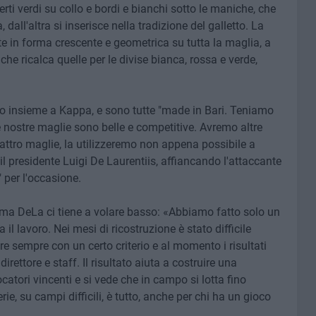
serti verdi su collo e bordi e bianchi sotto le maniche, che
, dall'altra si inserisce nella tradizione del galletto. La
pete in forma crescente e geometrica su tutta la maglia, a
che ricalca quelle per le divise bianca, rossa e verde,
o insieme a Kappa, e sono tutte "made in Bari. Teniamo
 nostre maglie sono belle e competitive. Avremo altre
uattro maglie, la utilizzeremo non appena possibile a
 il presidente Luigi De Laurentiis, affiancando l'attaccante
 per l'occasione.
i, ma DeLa ci tiene a volare basso: «Abbiamo fatto solo un
 il lavoro. Nei mesi di ricostruzione è stato difficile
tire sempre con un certo criterio e al momento i risultati
direttore e staff. Il risultato aiuta a costruire una
catori vincenti e si vede che in campo si lotta fino
erie, su campi difficili, è tutto, anche per chi ha un gioco