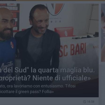
a del Sud" la quarta maglia blu.
proprietà? Niente di ufficiale»
ato, ora lavoriamo con entusiasmo. Tifosi
icottare il green pass? Follia»
18.58