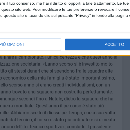
 io non comprendo. Se si può tornare a vivere io ne
e il tuo consenso, ma hai il diritto di opporti a tale trattamento. Le tue
n posso portare la bandiera porto la mia voce. Rispetto,
 questo sito web. Puoi modificare le tue preferenze o revocare il conse
 c'è rammarico perché abbiamo dei tifosi importanti che
questo sito e facendo clic sul pulsante "Privacy" in fondo alla pagina
a domenica, però, mi aspetto più pubblico, poi certamente
to follia, a ogni modo, è andare contro il green pass; una
nta la tifoseria del Bari. Abbonamenti? Li faremo
».
PIÙ OPZIONI
ACCETTO
finire il campionato, l'unica certezza è che quest'anno la
zzazione societaria: «L'anno scorso si è investito molto
ito gli stessi denari che si spendono fra le squadre alte
no economico della mia famiglia è stato importantissimo,
ello scorso anno si erano creati individualismi, con un
e hanno trovato una squadra non costruita perfettamente.
munque secondi fino a Natale, dietro la squadra che ha
 guerra mondiale. Quest'anno il percorso è stato più
 mille. Abbiamo scelto il diesse per tempo, che a sua volta
onati dal tecnico; il corso è stato più ordinato e si è creata
anoni dell'iter tecnico-sportivo», conclude il presidente.