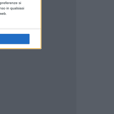
 preferenze si
nso in qualsiasi
 web.