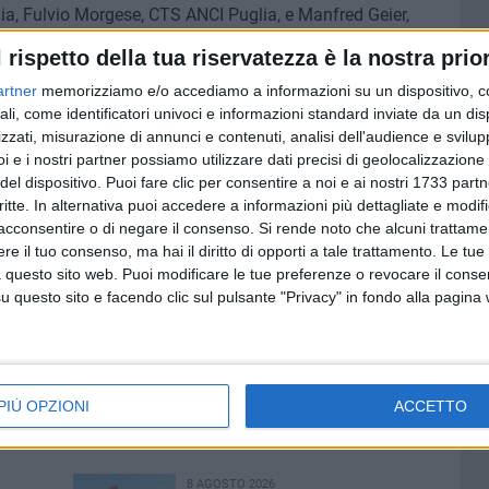
a, Fulvio Morgese, CTS ANCI Puglia, e Manfred Geier,
glia.
l rispetto della tua riservatezza è la nostra prior
ione degli argomenti previsti, sarà presentato al Vice
artner
memorizziamo e/o accediamo a informazioni su un dispositivo, c
ento di sintesi progettuale con l'intento di normare e/o
ali, come identificatori univoci e informazioni standard inviate da un di
ale.
zzati, misurazione di annunci e contenuti, analisi dell'audience e svilupp
ra della sicurezza e dell'ambiente, mutuando altri
i e i nostri partner possiamo utilizzare dati precisi di geolocalizzazione 
io pugliese. Sviluppare una cultura del benessere sociale e
del dispositivo. Puoi fare clic per consentire a noi e ai nostri 1733 partn
», sottolinea Tommaso Depalma, Presidente FCI Puglia e
critte. In alternativa puoi accedere a informazioni più dettagliate e modif
nda.
acconsentire o di negare il consenso.
Si rende noto che alcuni trattamen
e il tuo consenso, ma hai il diritto di opporti a tale trattamento. Le tue
 questo sito web. Puoi modificare le tue preferenze o revocare il conse
to, seguire le istruzioni al link:
questo sito e facendo clic sul pulsante "Privacy" in fondo alla pagina
iera-2025/calendario-fiera?
ercaAgendaPortlet&p_p_lifecycle=0&p_p_state=normal&p_p_mo
PIÙ OPZIONI
ACCETTO
8 AGOSTO 2026