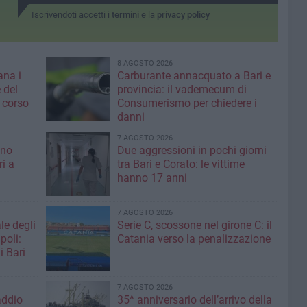
Iscrivendoti accetti i
termini
e la
privacy policy
8 AGOSTO 2026
ana i
Carburante annacquato a Bari e
 del
provincia: il vademecum di
 corso
Consumerismo per chiedere i
danni
7 AGOSTO 2026
ino
Due aggressioni in pochi giorni
ri a
tra Bari e Corato: le vittime
hanno 17 anni
7 AGOSTO 2026
le degli
Serie C, scossone nel girone C: il
poli:
Catania verso la penalizzazione
i Bari
7 AGOSTO 2026
addio
35^ anniversario dell’arrivo della