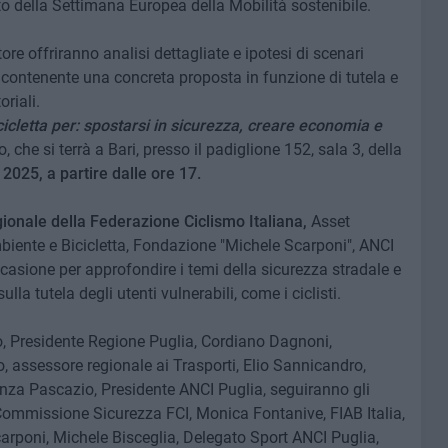
bito della Settimana Europea della Mobilità sostenibile.
ore offriranno analisi dettagliate e ipotesi di scenari
iso contenente una concreta proposta in funzione di tutela e
oriali.
cicletta per: spostarsi in sicurezza, creare economia e
, che si terrà a Bari, presso il padiglione 152, sala 3, della
2025, a partire dalle ore 17.
ionale della Federazione Ciclismo Italiana,
Asset
biente e Bicicletta, Fondazione "Michele Scarponi", ANCI
occasione per approfondire i temi della sicurezza stradale e
lla tutela degli utenti vulnerabili, come i ciclisti.
ano, Presidente Regione Puglia, Cordiano Dagnoni,
, assessore regionale ai Trasporti, Elio Sannicandro,
enza Pascazio, Presidente ANCI Puglia, seguiranno gli
 Commissione Sicurezza FCI, Monica Fontanive, FIAB Italia,
rponi, Michele Bisceglia, Delegato Sport ANCI Puglia,