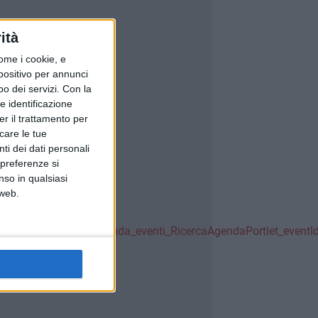
ità
ome i cookie, e
spositivo per annunci
o dei servizi.
Con la
e identificazione
er il trattamento per
icare le tue
ti dei dati personali
 preferenze si
nso in qualsiasi
 web.
de=view&_it_minsait_agenda_eventi_RicercaAgendaPortlet_ev