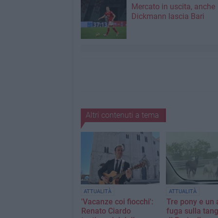
Mercato in uscita, anche
Dickmann lascia Bari
Altri contenuti a tema
ATTUALITÀ
ATTUALITÀ
'Vacanze coi fiocchi':
Tre pony e un 
Renato Ciardo
fuga sulla tan