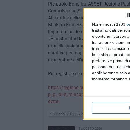
Pierpaolo Bonerba, ASSET Regione Pugli
Commissione Sicurezza Stradale FCI Pu
I
Al termine delle relazioni e della trattaz
Noi e i nostri 1733
p
Ministro Francesco Paolo Sisto un docum
trattiamo dati person
legiferare sul tema della sicurezza strad
e contenuti personali
«È nostro obiettivo promuovere una cultu
tua autorizzazione no
modelli sostenibili adattabili al territor
tramite la scansione 
sportivo per migliorare gli stili di vita
le finalità sopra des
moderatore dell'interessante tavola roto
preferenze prima di 
possono non richieder
applicheranno solo a
Per registrarsi e ricevere l'ingresso gratui
momento tornando su 
https://regione.puglia.it/web/speciale-f
p_p_id=it_minsait_agenda_eventi_Ric
detail
SICUREZZA STRADALE
8 AGOSTO 2026