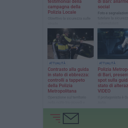
testimonial della
di Bari: allarm
campagna della
social
Polizia Locale
Foto e segnalazion
tutelare la sicurezz
Obiettivo la sicurezza sulle
automobilisti
strade
ATTUALITÀ
ATTUALITÀ
Contrasto alla guida
Polizia Metrop
in stato di ebbrezza:
di Bari, presen
controlli a tappeto
spot sulla guid
della Polizia
stato di altera
Metropolitana
VIDEO
Operazione sul territorio
Il protagonista è G
nella notte tra giovedì e
Astis
venerdì scorsi