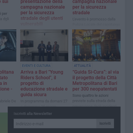
e sui
presentazione della
campagna nazionale
campagna nazionale
per la sicurezza
per la sicurezza
stradale
i per
stradale degli utenti
a dgli
L'evento è promosso dalla
vulnerabili
Polizia Locale del capoluogo
Era stata promossa dalla
Polizia Locale di Bari
EVENTI E CULTURA
ATTUALITÀ
olitana
Arriva a Bari "Young
“Guida Si-Cura”: al via
tato
Riders School", il
il progetto della Città
a in
progetto di
Metropolitana di Bari
zione -
educazione stradale e
per 300 neopatentati
guida sicura
Sono quattro le azioni
previste sulla strada della
abriele De
In programma da domani 27
prevenzione degli incidenti
a domenica 29 marzo
Iscriviti alla Newsletter
Iscriviti