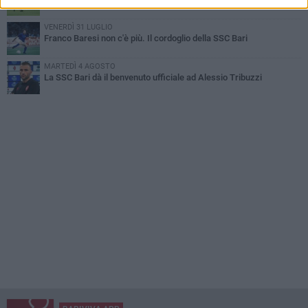
VENERDÌ 31 LUGLIO
Franco Baresi non c'è più. Il cordoglio della SSC Bari
MARTEDÌ 4 AGOSTO
La SSC Bari dà il benvenuto ufficiale ad Alessio Tribuzzi