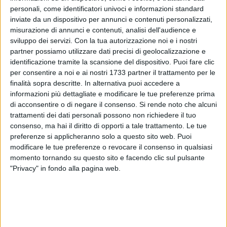
personali, come identificatori univoci e informazioni standard
inviate da un dispositivo per annunci e contenuti personalizzati,
misurazione di annunci e contenuti, analisi dell'audience e
sviluppo dei servizi.
Con la tua autorizzazione noi e i nostri
partner possiamo utilizzare dati precisi di geolocalizzazione e
12
identificazione tramite la scansione del dispositivo. Puoi fare clic
per consentire a noi e ai nostri 1733 partner il trattamento per le
finalità sopra descritte. In alternativa puoi accedere a
Un servizio di trasporto nautico dedicato ai tifosi del Bari che
informazioni più dettagliate e modificare le tue preferenze prima
seguiranno la squadra in trasferta a Lentini, dove i
di acconsentire o di negare il consenso.
Si rende noto che alcuni
trattamenti dei dati personali possono non richiedere il tuo
biancorossi affronteranno la Sicula Leonzio alle 17:30 di
consenso, ma hai il diritto di opporti a tale trattamento. Le tue
domani per l'esordio in campionato. La società biancorossa
preferenze si applicheranno solo a questo sito web. Puoi
con una nota sul proprio sito ufficiale ha reso noto il
modificare le tue preferenze o revocare il consenso in qualsiasi
percorso con il traghetto suggerito ai supporters che
momento tornando su questo sito e facendo clic sul pulsante
viaggeranno verso la Sicilia:
"Privacy" in fondo alla pagina web.
«Si consiglia vivamente a tutti i tifosi biancorossi in
partenza per Lentini per assistere alla sfida Sicula Leonzio-
Bari, in programma domenica 25 agosto alle ore 17:30, di
raggiungere Villa San Giovanni in tempo utile per prendere il