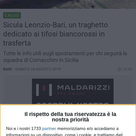
CALCIO
Sicula Leonzio-Bari, un traghetto
dedicato ai tifosi biancorossi in
trasferta
Tutte le info utili sugli spostamenti per chi seguirà la
squadra di Cornacchini in Sicilia
BARI -
SABATO 24 AGOSTO 2019
12.53
Il rispetto della tua riservatezza è la
nostra priorità
Noi e i nostri 1733
partner
memorizziamo e/o accediamo a
informazioni su un dispositivo, come i cookie, e trattiamo dati