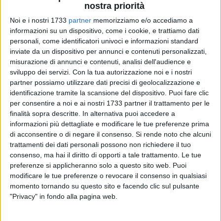
nostra priorità
Noi e i nostri 1733
partner
memorizziamo e/o accediamo a
informazioni su un dispositivo, come i cookie, e trattiamo dati
40
A cura di
personali, come identificatori univoci e informazioni standard
GIANLUCA BATTISTA
inviate da un dispositivo per annunci e contenuti personalizzati,
misurazione di annunci e contenuti, analisi dell'audience e
sviluppo dei servizi.
Con la tua autorizzazione noi e i nostri
«Per la prossima stagione 2024-25, la squadra Team
partner possiamo utilizzare dati precisi di geolocalizzazione e
Altamura, neo-vincitrice in Lega Pro, ha ottenuto la
identificazione tramite la scansione del dispositivo. Puoi fare clic
disponibilità di giocare le gare casalinghe presso lo stadio
per consentire a noi e ai nostri 1733 partner il trattamento per le
finalità sopra descritte. In alternativa puoi accedere a
"San Nicola" di Bari».
informazioni più dettagliate e modificare le tue preferenze prima
di acconsentire o di negare il consenso.
Si rende noto che alcuni
Ad annunciarlo è stato nella serata di venerdì 31 maggio il
trattamenti dei dati personali possono non richiedere il tuo
sindaco della città murgiana, Antonio Petronella, attraverso
consenso, ma hai il diritto di opporti a tale trattamento. Le tue
una nota pubblicata anche sui suoi canali social.
preferenze si applicheranno solo a questo sito web. Puoi
modificare le tue preferenze o revocare il consenso in qualsiasi
«A causa dei lavori di riqualificazione dello Stadio Comunale
momento tornando su questo sito e facendo clic sul pulsante
"Privacy" in fondo alla pagina web.
"Tonino D'Angelo" - ha spiegato -, mi sono personalmente
impegnato, spinto dall'entusiasmo dei tifosi e della città, nel