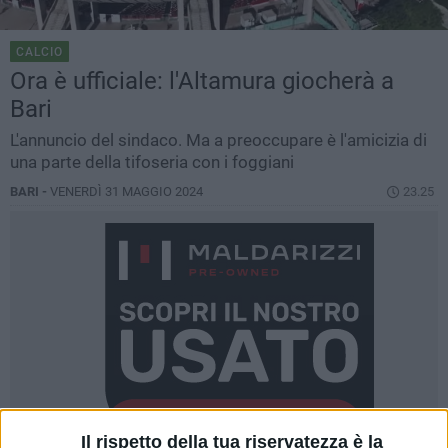
CALCIO
Ora è ufficiale: l'Altamura giocherà a
Bari
L'annuncio del sindaco. Ma a preoccupare è l'amicizia di
una parte della tifoseria con i foggiani
BARI -
VENERDÌ 31 MAGGIO 2024
23.25
Il rispetto della tua riservatezza è la