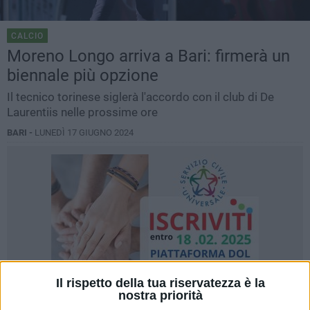
CALCIO
Moreno Longo arriva a Bari: firmerà un
biennale più opzione
Il tecnico torinese siglerà l'accordo con il club di De
Laurentiis nelle prossime ore
BARI -
LUNEDÌ 17 GIUGNO 2024
Il rispetto della tua riservatezza è la
nostra priorità