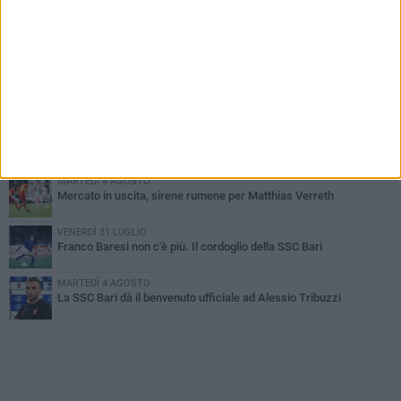
PIÙ LETTI QUESTA SETTIMANA
MARTEDÌ 4 AGOSTO
SSC Bari, scoppia definitivamente il caso Sibilli
MARTEDÌ 4 AGOSTO
Caso Sibilli, Marino risponde al procuratore
MARTEDÌ 4 AGOSTO
Mattia Esposito è un calciatore del Bari
MARTEDÌ 4 AGOSTO
Mercato in uscita, sirene rumene per Matthias Verreth
VENERDÌ 31 LUGLIO
Franco Baresi non c'è più. Il cordoglio della SSC Bari
MARTEDÌ 4 AGOSTO
La SSC Bari dà il benvenuto ufficiale ad Alessio Tribuzzi