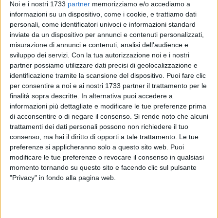
Noi e i nostri 1733
partner
memorizziamo e/o accediamo a
informazioni su un dispositivo, come i cookie, e trattiamo dati
personali, come identificatori univoci e informazioni standard
11
A cura di
inviate da un dispositivo per annunci e contenuti personalizzati,
GIANLUCA BATTISTA
misurazione di annunci e contenuti, analisi dell'audience e
sviluppo dei servizi.
Con la tua autorizzazione noi e i nostri
partner possiamo utilizzare dati precisi di geolocalizzazione e
identificazione tramite la scansione del dispositivo. Puoi fare clic
Bari e
Moreno Longo
si legheranno
per due anni
, con
per consentire a noi e ai nostri 1733 partner il trattamento per le
l'opzione di un terzo. È quanto confermato questa sera da
finalità sopra descritte. In alternativa puoi accedere a
gialucadimarzio.com.
informazioni più dettagliate e modificare le tue preferenze prima
di acconsentire o di negare il consenso.
Si rende noto che alcuni
L'allenatore torinese giungerà lunedì nel capoluogo pugliese
trattamenti dei dati personali possono non richiedere il tuo
ed in serata dovrebbe diventare ufficialmente il tecnico dei
consenso, ma hai il diritto di opporti a tale trattamento. Le tue
preferenze si applicheranno solo a questo sito web. Puoi
biancorossi per la stagione 2024/2025. Per lui la possibilità
modificare le tue preferenze o revocare il consenso in qualsiasi
di allenare in una piazza importante, sebbene poco vincente,
momento tornando su questo sito e facendo clic sul pulsante
ma con un grande seguito di tifosi, probabilmente la sua più
"Privacy" in fondo alla pagina web.
importante sfida da quando siede sulle panchine. L'opzione
biennale lascia intendere il convincimento del club del
presidente Luigi De Laurentiis di avviare un percorso col