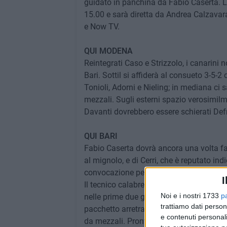
guidato in panchina da Fabio Caserta. La
15.00 e sarà diretta da Andrea Calzavar
e Now TV.
QUI MODENA
Reintegrati Caso e Strizzolo, i canarini n
Bari. Sottil si affiderà al consueto 3-5-
Tonioli, Adorni e Nieling; in mediana ci 
mezzali. Sugli esterni spazio verosimil
Davanti dovrebbero essere schierati Defre
QUI BARI
Fabio Caserta dovrà ancora una volta far
al mignolo, e di Cerri, che è reputato in
convocazione per Burgio, Meroni, Maggi
I
Il tecnico calabrese dovrebbe tuttavia no
Noi e i nostri 1733
p
nelle prime due giornate. Cerofolini tra 
trattiamo dati person
pacchetto arretrato. Verreth cervello ed
e contenuti personali
da mezzali. Pronti ad entrare Castrovill