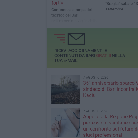
forti»
"Braglia" sabato 13
settembre
Conferenza stampa del
tecnico del Bari
nell'immediata vigilia della
partenza per l'Emilia
RICEVI AGGIORNAMENTI E
CONTENUTI DA BARI
GRATIS
NELLA
TUA E-MAIL
7 AGOSTO 2026
35° anniversario sbarco Vl
sindaco di Bari incontra 
Kadiu
7 AGOSTO 2026
Appello alla Regione Pugl
professioni sanitarie chi
un confronto sul futuro d
studi professionali