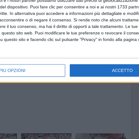
i e i nostri partner possiamo utilizzare dati precisi di geolocalizzazione 
ù sugli esterni, dove Sibilli potrebbe conservare il posto
del dispositivo. Puoi fare clic per consentire a noi e ai nostri 1733 partn
 vicende extracampo e così Partipilo. Scalpita per una
critte. In alternativa puoi accedere a informazioni più dettagliate e modif
acconsentire o di negare il consenso.
Si rende noto che alcuni trattamen
e il tuo consenso, ma hai il diritto di opporti a tale trattamento. Le tue
 questo sito web. Puoi modificare le tue preferenze o revocare il conse
questo sito e facendo clic sul pulsante "Privacy" in fondo alla pagina
7 AGOSTO 2026
 il
A S.Spirito il festival del
do la
parcheggio selvaggio sul
lungomare Cristoforo Colombo
PIÙ OPZIONI
ACCETTO