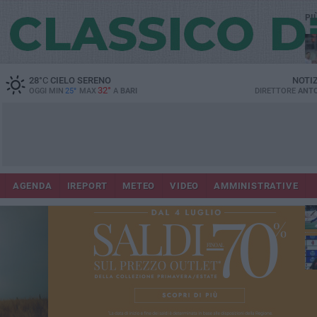
PI
28
°C
CIELO SERENO
NOTI
32°
OGGI MIN
25°
MAX
A
BARI
DIRETTORE
ANTO
AGENDA
IREPORT
METEO
VIDEO
AMMINISTRATIVE