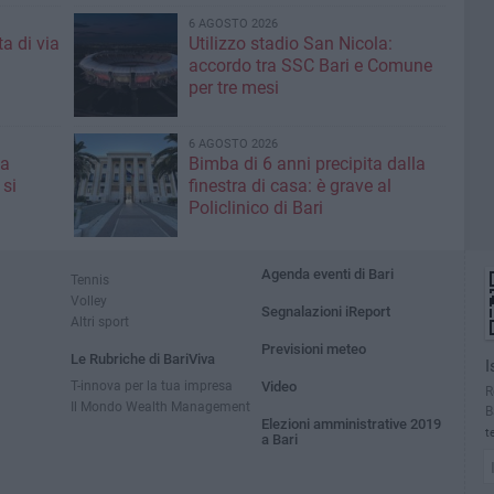
6 AGOSTO 2026
a di via
Utilizzo stadio San Nicola:
accordo tra SSC Bari e Comune
per tre mesi
6 AGOSTO 2026
 a
Bimba di 6 anni precipita dalla
 si
finestra di casa: è grave al
Policlinico di Bari
Agenda eventi di Bari
Tennis
Volley
Segnalazioni iReport
Altri sport
Previsioni meteo
Le Rubriche di BariViva
I
T-innova per la tua impresa
Video
R
Il Mondo Wealth Management
B
Elezioni amministrative 2019
t
a Bari