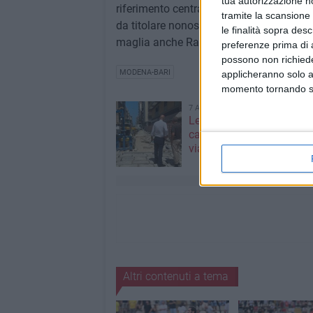
tua autorizzazione no
riferimento centrale, qualche dubbio in pi
tramite la scansione 
da titolare nonostante il peso di alcune
le finalità sopra des
maglia anche Rao.
preferenze prima di 
possono non richieder
MODENA-BARI
applicheranno solo a
momento tornando su 
7 AGOSTO 2026
Leccese: "Guardiamo oltre
cantiere, stiamo costruen
via Manzoni di domani"
Altri contenuti a tema