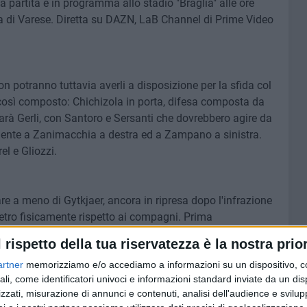
 partita è in programma allo stadio "Braglia" alle ore
a di Varese. Diretta su DAZN, LaB Channel di Prime Video
on potranno tuttavia averli a disposizione per la sfida col
2 così composto: Chichizola in porta, difesa composta da
sarà Gerli, con Santoro e Sersanti che dovrebbero agire da
mente a Zanimacchia a destra ed a Zampano a sinistra.
l e Gliozzi.
e a meno di Gytkjaer, ancora in ripresa dopo l'infrazione
dietro fisicamente rispetto ai compagni. Prima
ore e Darboe.
l rispetto della tua riservatezza è la nostra prior
n discostarsi troppo dall'undici visto in campo all'inizio
artner
memorizziamo e/o accediamo a informazioni su un dispositivo, c
i pali, Dickmann, Vicari, Nikolaou e Dorval a comporre il
ali, come identificatori univoci e informazioni standard inviate da un di
 equilibratore della squadra, Braunöder e Pagano ad agire
zzati, misurazione di annunci e contenuti, analisi dell'audience e svilupp
i e Darboe. In avanti certa la presenza di Moncini come