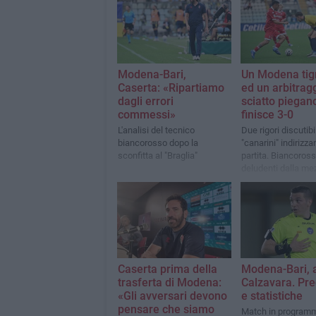
Modena-Bari,
Un Modena ti
Caserta: «Ripartiamo
ed un arbitrag
dagli errori
sciatto piegano 
commessi»
finisce 3-0
L'analisi del tecnico
Due rigori discutibil
biancorosso dopo la
"canarini" indirizza
sconfitta al "Braglia"
partita. Biancoross
deludenti dalla mez
poi
Caserta prima della
Modena-Bari, a
trasferta di Modena:
Calzavara. Pre
«Gli avversari devono
e statistiche
pensare che siamo
Match in programm