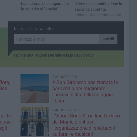
biancorossi che seguiranno
Il tecnico ha parlato dopo la
la squadra al "Braglia"
seconda sconfitta
consecutiva in campionato
Iscriviti alla Newsletter
Iscriviti
Iscrivendoti accetti i
termini
e la
privacy policy
7 AGOSTO 2026
ora, il
A San Girolamo posizionata la
Kledi
passerella per migliorare
l'accessibilità della spiaggia
libera
7 AGOSTO 2026
ia: le
"Viaggi Sonori": on line l'avviso
edono
del Municipio 4 per
egli
l'organizzazione di spettacoli
culturali e musicali