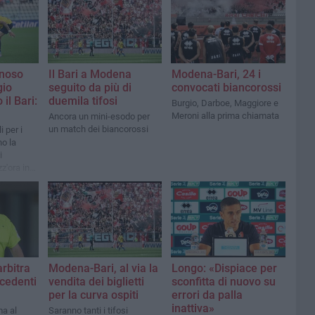
gnoso
Il Bari a Modena
Modena-Bari, 24 i
gio
seguito da più di
convocati biancorossi
il Bari:
duemila tifosi
Burgio, Darboe, Maggiore e
Meroni alla prima chiamata
Ancora un mini-esodo per
un match dei biancorossi
i per i
no la
i
z'ora in
rbitra
Modena-Bari, al via la
Longo: «Dispiace per
cedenti
vendita dei biglietti
sconfitta di nuovo su
per la curva ospiti
errori da palla
inattiva»
a al
Saranno tanti i tifosi