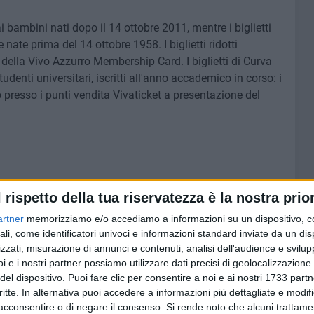
 ai bambini nati dopo il 14 ottobre 2011, mentre i biglietti
 nate prima del 14 ottobre 1958. I biglietti ridotti
 della Vivo Azzurro Membership Card. I biglietti di Curva
studenti universitari, iscritti all'anno accademico in corso: i
 presso i punti vendita Vivaticket a presentazione del
rate Hospitality: per dettagli e offerte scrivere a
l rispetto della tua riservatezza è la nostra prior
artner
memorizziamo e/o accediamo a informazioni su un dispositivo, c
ali, come identificatori univoci e informazioni standard inviate da un di
zzati, misurazione di annunci e contenuti, analisi dell'audience e svilupp
i e i nostri partner possiamo utilizzare dati precisi di geolocalizzazione 
del dispositivo. Puoi fare clic per consentire a noi e ai nostri 1733 partn
sta di accredito nel periodo compreso tra lunedì 2 e
critte. In alternativa puoi accedere a informazioni più dettagliate e modif
 posti disponibili, collegandosi al link
acconsentire o di negare il consenso.
Si rende noto che alcuni trattamen