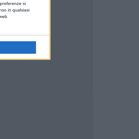
 preferenze si
nso in qualsiasi
 web.