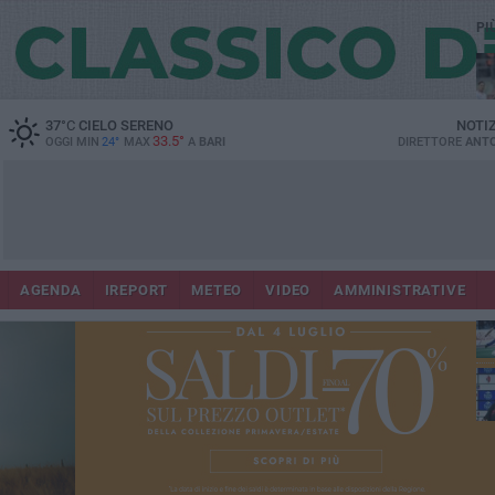
PI
37
°C
CIELO SERENO
NOTI
33.5°
OGGI MIN
24°
MAX
A
BARI
DIRETTORE
ANTO
AGENDA
IREPORT
METEO
VIDEO
AMMINISTRATIVE