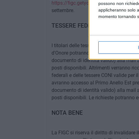
https://figc.getyourevent.online/
, a cond
possono non richieder
applicheranno solo a
settembre.
momento tornando su 
TESSERE FEDERALI E TESSERE 
I titolari delle tessere federali e delle t
d'Onore potranno accedere alla Tribuna 
documento di identità valido) alla mail a
posti disponibili. Altrimenti verranno rico
federali e delle tessere CONI valide per i
avranno accesso al Primo Anello Est pr
documento di identità valido) alla mail a
posti disponibili. Le richieste potranno 
NOTA BENE
La FIGC si riserva il diritto di invalidare