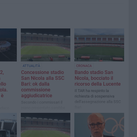
ATTUALITÀ
CRONACA
2,
Concessione stadio
Bando stadio San
a
San Nicola alla SSC
Nicola, bocciato il
llo
Bari: ok dalla
ricorso della Lucente
ola.
commissione
Il TAR ha respinto la
 è
aggiudicatrice
richiesta di sospensiva
dell'assegnazione alla SSC
Secondo i commissari il
Bari
piano presentato sarebbe
indaco
idoneo
tà di
corso
profilo