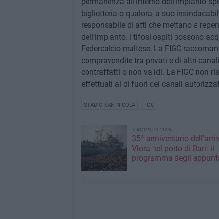
permanenza all'interno dell'impianto spor
biglietteria o qualora, a suo insindacabile
responsabile di atti che mettano a repenta
dell'impianto. I tifosi ospiti possono acqui
Federcalcio maltese. La FIGC raccomanda di
compravendite tra privati e di altri canal
contraffatti o non validi. La FIGC non ri
effettuati al di fuori dei canali autorizzat
STADIO SAN NICOLA
FIGC
7 AGOSTO 2026
35^ anniversario dell’arri
Vlora nel porto di Bari: il
programma degli appunt