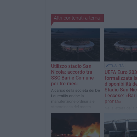
Altri contenuti a tema
Utilizzo stadio San
ATTUALITÀ
Nicola: accordo tra
UEFA Euro 203
SSC Bari e Comune
formalizzata l
per tre mesi
disponibilità de
Stadio San Nic
A carico della società dei De
Leccese: «Bari
Laurentiis anche la
pronta»
manutenzione ordinaria e
straordinaria del manto
Nella lettera del s
erboso
richiama la necessi
individuare un per
sostenibile sotto il 
economico