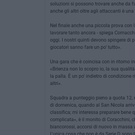
soluzioni si possono trovare anche da f
anche gli altri oltre agli attaccanti è un
Nel finale anche una piccola prova con 
lavorare tanto ancora - spiega Cornacch
oggi. I nostri quinti devono spingere di 
giocatori sanno fare un po' tutto».
Una gara che è coincisa con in ritorno i
«Brienza non lo scopro io, la sua qualit
la palla. È un po' indietro di condizione ri
altri».
Squadra a punteggio pieno a quota 12, ma
di domenica, quando al San Nicola arrive
classifica; mi interessa preparare bene
complicata», è il monito di Coracchini, ch
biancorossi, accorsi di nuovo in massa al
L'unica cosa che non è da Serie D sono 