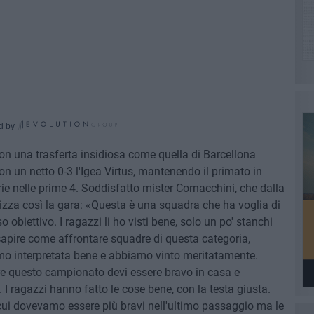
d by
 con una trasferta insidiosa come quella di Barcellona
on un netto 0-3 l'Igea Virtus, mantenendo il primato in
rie nelle prime 4. Soddisfatto mister Cornacchini, che dalla
izza così la gara: «Questa è una squadra che ha voglia di
o obiettivo. I ragazzi li ho visti bene, solo un po' stanchi
 a capire come affrontare squadre di questa categoria,
amo interpretata bene e abbiamo vinto meritatamente.
ere questo campionato devi essere bravo in casa e
i. I ragazzi hanno fatto le cose bene, con la testa giusta.
cui dovevamo essere più bravi nell'ultimo passaggio ma le