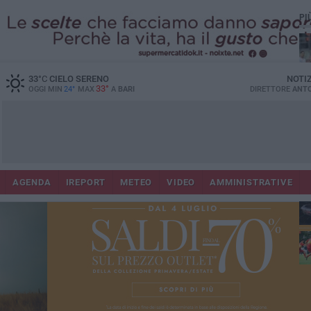
PI
33
°C
CIELO SERENO
NOTI
33°
OGGI MIN
24°
MAX
A
BARI
DIRETTORE
ANTO
AGENDA
IREPORT
METEO
VIDEO
AMMINISTRATIVE