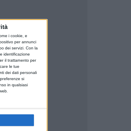
ità
ome i cookie, e
spositivo per annunci
o dei servizi.
Con la
e identificazione
er il trattamento per
icare le tue
ti dei dati personali
 preferenze si
nso in qualsiasi
 web.