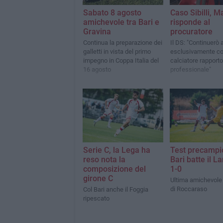
Sabato 8 agosto
Caso Sibilli, M
amichevole tra Bari e
risponde al
Gravina
procuratore
Continua la preparazione dei
Il DS: "Continuerò 
galletti in vista del primo
esclusivamente co
impegno in Coppa Italia del
calciatore rapporto
16 agosto
professionale"
Serie C, la Lega ha
Test precampio
reso nota la
Bari batte il L
composizione del
1-0
girone C
Ultima amichevole n
di Roccaraso
Col Bari anche il Foggia
ripescato