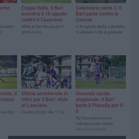
arino
Coppa Italia, il Bari
Calendario serie C: il
esordirà il 16 agosto
Bari parte contro la
contro il Casarano
Cavese
ad avere
Sfida al San Nicola per il
Il 30 agosto derby a Barletta.
l
primo turno
In allegato tutte le giornate
nato, il
Ultima amichevole in
Seconda uscita
anciano
ritiro per il Bari: sfida
stagionale: il Bari
al Lanciano
batte il Pianella per 8-
0
el ritiro
Fischio d'inizio alle 17.30
Da Roccaraso nuove
indicazioni per mister
Massimo Rastelli