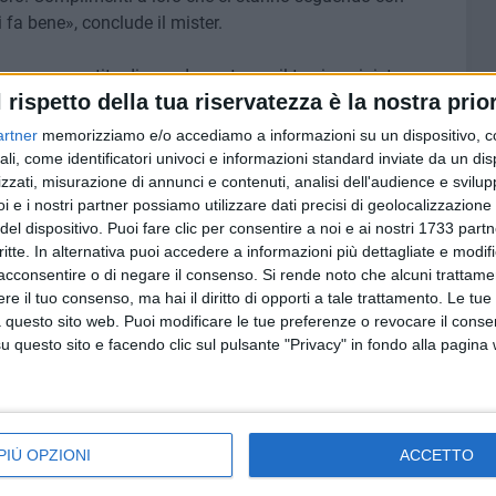
 fa bene», conclude il mister.
con una partita di grande sostanza il terzino sinistro
l rispetto della tua riservatezza è la nostra prior
«Il Bari è una grande squadra, fatta di grandi uomini. Con
i fatto questa categoria e che però si sono già
artner
memorizziamo e/o accediamo a informazioni su un dispositivo, c
di noi giovani».
ali, come identificatori univoci e informazioni standard inviate da un di
zzati, misurazione di annunci e contenuti, analisi dell'audience e svilupp
i e i nostri partner possiamo utilizzare dati precisi di geolocalizzazione 
lli realizzati nel settore giovanile: «Dopo il goal ho sentito
del dispositivo. Puoi fare clic per consentire a noi e ai nostri 1733 partn
no esultato quasi più di me. L'ho cercato, ma il portiere
critte. In alternativa puoi accedere a informazioni più dettagliate e modif
 della squadra perché abbiamo tutti un obiettivo comune. Il
acconsentire o di negare il consenso.
Si rende noto che alcuni trattamen
pegnarci per raggiungere l'obiettivo. La dedica è per mio
e il tuo consenso, ma hai il diritto di opporti a tale trattamento. Le tue
 questo sito web. Puoi modificare le tue preferenze o revocare il conse
questo sito e facendo clic sul pulsante "Privacy" in fondo alla pagina
roscena sul suo arrivo in biancorosso e sulla sua
ferto Bari non ho potuto rifiutare, nonostante avessi il
Io sono più bravo a offendere che a difendere, ma
i».
PIÙ OPZIONI
ACCETTO