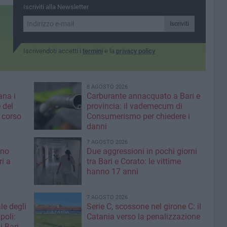
Iscriviti alla Newsletter
Iscriviti
Iscrivendoti accetti i
termini
e la
privacy policy
8 AGOSTO 2026
ana i
Carburante annacquato a Bari e
 del
provincia: il vademecum di
 corso
Consumerismo per chiedere i
danni
7 AGOSTO 2026
ino
Due aggressioni in pochi giorni
ri a
tra Bari e Corato: le vittime
hanno 17 anni
7 AGOSTO 2026
le degli
Serie C, scossone nel girone C: il
poli:
Catania verso la penalizzazione
i Bari