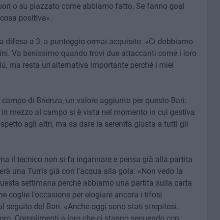
uori o su piazzato come abbiamo fatto. Se fanno goal
a cosa positiva».
la difesa a 3, a punteggio ormai acquisito: «Ci dobbiamo
ini. Va benissimo quando trovi due attaccanti come i loro
più, ma resta un'alternativa importante perché i miei
n campo di Brienza, un valore aggiunto per questo Bari:
à in mezzo al campo si è vista nel momento in cui gestiva
spetto agli altri, ma sa dare la serenità giusta a tutti gli
 il tecnico non si fa ingannare e pensa già alla partita
rà una Turris già con l'acqua alla gola: «Non vedo la
 questa settimana perché abbiamo una partita sulla carta
e coglie l'occasione per elogiare ancora i tifosi
 seguito del Bari. «Anche oggi sono stati strepitosi.
loro. Complimenti a loro che ci stanno seguendo con