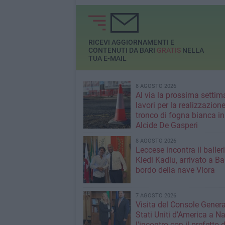
RICEVI AGGIORNAMENTI E
CONTENUTI DA BARI
GRATIS
NELLA
TUA E-MAIL
8 AGOSTO 2026
Al via la prossima settim
lavori per la realizzazione
tronco di fogna bianca in
Alcide De Gasperi
8 AGOSTO 2026
Leccese incontra il baller
Kledi Kadiu, arrivato a Ba
bordo della nave Vlora
7 AGOSTO 2026
Visita del Console Genera
Stati Uniti d’America a Na
l'incontro con il prefetto d