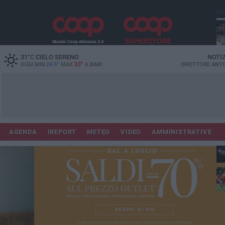
PI
31
°C
CIELO SERENO
NOTI
33°
OGGI MIN
24.5°
MAX
A
BARI
DIRETTORE
ANTO
AGENDA
IREPORT
METEO
VIDEO
AMMINISTRATIVE