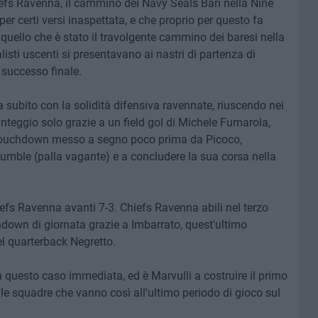
hiefs Ravenna, il cammino dei Navy Seals Bari nella Nine
r certi versi inaspettata, e che proprio per questo fa
 quello che è stato il travolgente cammino dei baresi nella
listi uscenti si presentavano ai nastri di partenza di
 successo finale.
a subito con la solidità difensiva ravennate, riuscendo nei
unteggio solo grazie a un field gol di Michele Fumarola,
 touchdown messo a segno poco prima da Picoco,
 fumble (palla vagante) e a concludere la sua corsa nella
hiefs Ravenna avanti 7-3. Chiefs Ravenna abili nel terzo
hdown di giornata grazie a Imbarrato, quest'ultimo
l quarterback Negretto.
 questo caso immediata, ed è Marvulli a costruire il primo
e squadre che vanno così all'ultimo periodo di gioco sul