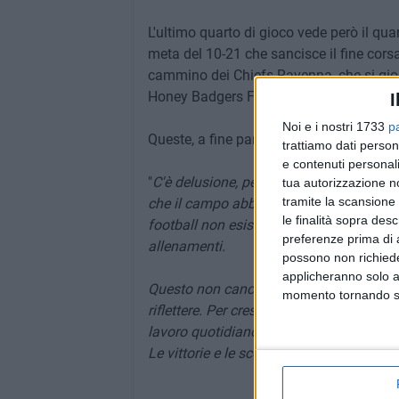
L'ultimo quarto di gioco vede però il qu
meta del 10-21 che sancisce il fine corsa
cammino dei Chiefs Ravenna, che si gioc
Honey Badgers Formigine.
I
Noi e i nostri 1733
p
Queste, a fine partita, le dichiarazioni 
trattiamo dati person
e contenuti personali
"
C'è delusione, perché sapevamo cosa vo
tua autorizzazione no
tramite la scansione 
che il campo abbia semplicemente restitu
le finalità sopra des
football non esistono scorciatoie: la dom
preferenze prima di 
allenamenti.
possono non richieder
applicheranno solo a
Questo non cancella il percorso fatto, 
momento tornando su 
riflettere. Per crescere ancora serve più 
lavoro quotidiano.
Le vittorie e le sconfitte passano. Le le