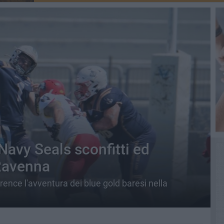
Navy Seals sconfitti ed
 Ravenna
rence l'avventura dei blue gold baresi nella