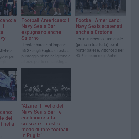
cano: a
Football Americano: i
Football Americano:
il
Navy Seals Bari
Navy Seals scatenati
su
espugnano anche
anche a Crotone
avy
Salerno
Terzo successo stagionale
(primo in trasferta) per il
Il roster barese si impone
roster barese, vittorioso per
55-37 sugli Eagles e resta a
 Michele
40-6 in casa degli Achei
punteggio pieno nel girone e
gono per
alterzo posto nel ranking
egli
playoff nazionale
dono la
h
"Alzare il livello dei
Navy Seals Bari, e
icano:
continuare a far
te dei
crescere il nostro
i nella
modo di fare football
in Puglia"
to