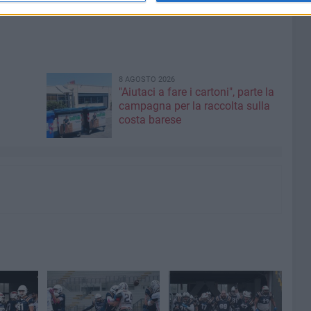
8 AGOSTO 2026
"Aiutaci a fare i cartoni", parte la
campagna per la raccolta sulla
costa barese