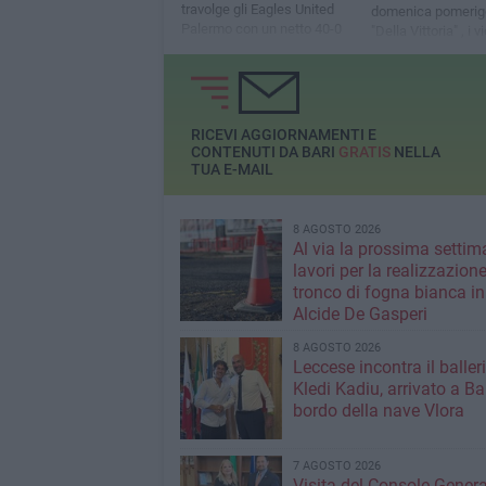
travolge gli Eagles United
domenica pomerigg
Palermo con un netto 40-0
"Della Vittoria" , i v
campioni d'Italia 
per 35-19 gli Eagle
RICEVI AGGIORNAMENTI E
CONTENUTI DA BARI
GRATIS
NELLA
TUA E-MAIL
8 AGOSTO 2026
Al via la prossima settim
lavori per la realizzazione
tronco di fogna bianca in
Alcide De Gasperi
8 AGOSTO 2026
Leccese incontra il baller
Kledi Kadiu, arrivato a Ba
bordo della nave Vlora
7 AGOSTO 2026
Visita del Console Genera