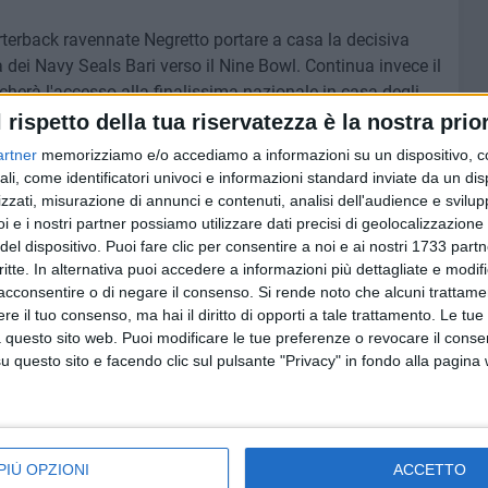
arterback ravennate Negretto portare a casa la decisiva
 dei Navy Seals Bari verso il Nine Bowl. Continua invece il
herà l'accesso alla finalissima nazionale in casa degli
l rispetto della tua riservatezza è la nostra prior
artner
memorizziamo e/o accediamo a informazioni su un dispositivo, c
di coach Michele Fumarola:
ali, come identificatori univoci e informazioni standard inviate da un di
zzati, misurazione di annunci e contenuti, analisi dell'audience e svilupp
levamo ottenere. Analizzando la partita a caldo, credo
i e i nostri partner possiamo utilizzare dati precisi di geolocalizzazione 
del dispositivo. Puoi fare clic per consentire a noi e ai nostri 1733 partn
ito quello che siamo stati nelle ultime settimane. Nel
critte. In alternativa puoi accedere a informazioni più dettagliate e modif
enica raccogli quello che costruisci durante gli
acconsentire o di negare il consenso.
Si rende noto che alcuni trattamen
e il tuo consenso, ma hai il diritto di opporti a tale trattamento. Le tue
 questo sito web. Puoi modificare le tue preferenze o revocare il conse
né il campionato che abbiamo disputato, ma deve farci
questo sito e facendo clic sul pulsante "Privacy" in fondo alla pagina
costanza, più attenzione ai dettagli e più intensità nel
zioni restano. E da questa dobbiamo ripartire
".
PIÙ OPZIONI
ACCETTO