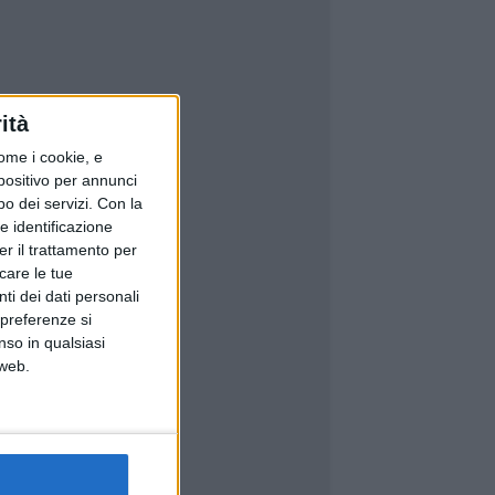
ità
ome i cookie, e
spositivo per annunci
o dei servizi.
Con la
e identificazione
er il trattamento per
icare le tue
ti dei dati personali
 preferenze si
nso in qualsiasi
 web.