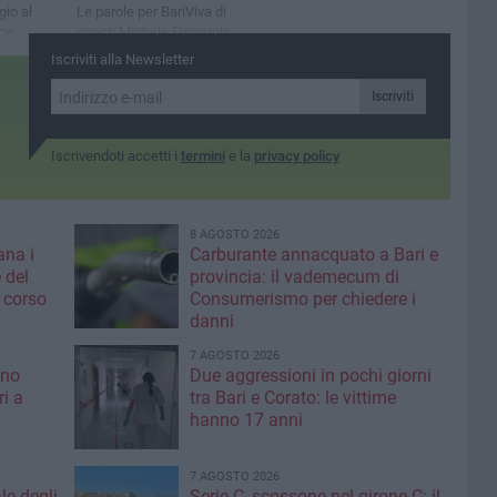
io al
Le parole per BariViva di
ice
coach Michele Fumarola
superano
alla vigilia della stagione
Iscriviti alla Newsletter
s Salerno
2026 di Football Americano
Iscriviti
Iscrivendoti accetti i
termini
e la
privacy policy
8 AGOSTO 2026
ana i
Carburante annacquato a Bari e
 del
provincia: il vademecum di
 corso
Consumerismo per chiedere i
danni
7 AGOSTO 2026
ino
Due aggressioni in pochi giorni
ri a
tra Bari e Corato: le vittime
hanno 17 anni
7 AGOSTO 2026
le degli
Serie C, scossone nel girone C: il