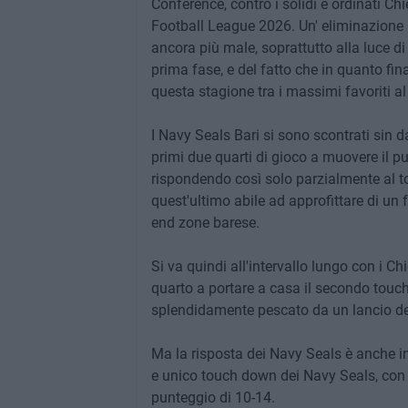
Conference, contro i solidi e ordinati C
Football League 2026. Un' eliminazione pe
ancora più male, soprattutto alla luce di
prima fase, e del fatto che in quanto fina
questa stagione tra i massimi favoriti al
I Navy Seals Bari si sono scontrati sin d
primi due quarti di gioco a muovere il p
rispondendo così solo parzialmente al
quest'ultimo abile ad approfittare di un
end zone barese.
Si va quindi all'intervallo lungo con i C
quarto a portare a casa il secondo touc
splendidamente pescato da un lancio de
Ma la risposta dei Navy Seals è anche in
e unico touch down dei Navy Seals, con l
punteggio di 10-14.