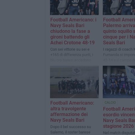
Football Americano: i
Football Ameri
Navy Seals Bari
Palermo arriva 
chiudono la fase a
quinto squillo 
gironi battendo gli
cinque per i N
Achei Crotone 48-19
Seals Bari
Con sei vittorie su sei e
I ragazzi di coach
+165 di differenza punti, i
Fumarola si impon
blu oro baresi accedono
42-14 sul campo d
direttamente alle semifinali
Eagles United e ve
di South Conference
semifinale di Sout
Conference
Football Americano:
CALCIO
altra travolgente
Football Amer
affermazione dei
esordio vincen
Navy Seals Bari
Navy Seals Bar
stagione 2026
Dopo il bel successo su
Salerno, il roster barese
Nel match disputa