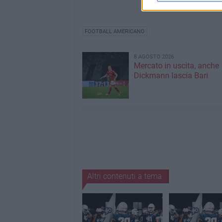
FOOTBALL AMERICANO
8 AGOSTO 2026
Mercato in uscita, anche
Dickmann lascia Bari
Altri contenuti a tema